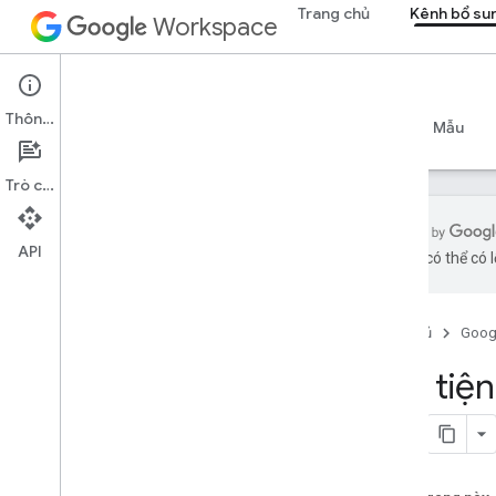
Trang chủ
Kênh bổ su
Workspace
Add-ons
Thông tin
Tổng quan
Hướng dẫn
Tài liệu tham khảo
Mẫu
Trò chuyện
API
bằng AI có thể có l
Tổng quan về tiện ích bổ sung
Loại tiện ích bổ sung
Trang chủ
Goog
Cài đặt và uỷ quyền tiện ích bổ sung
Mở và sử dụng tiện ích bổ sung
Tạo tiệ
Bắt đầu
Phát triển trên Google Workspace
Định cấu hình tùy chọn đồng ý
OAuth