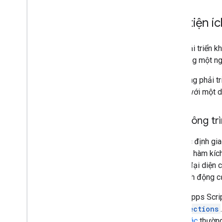
Tạo tiện í
Bạn phải triển k
viết bằng một ng
Bạn cũng phải tr
kết nối với một 
Thẻ Công tr
Bạn xác định gia
ích
. Các hàm kíc
Card
đại diện c
các hành động c
Trong Apps Scrip
CardSections
tương tác
thường