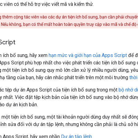
c viên có thể hỗ trợ việc viết mã và kiểm thử.
thêm cộng tác viên vào các dự án tiện ích bổ sung, bạn cần phải chuyển
 Nếu không, bạn có thể mất hoàn toàn quyền truy cập vào mã và chế độ cà
Script
ện ích bổ sung, hãy xem
hạn mức và giới hạn của Apps Script
để đ
Apps Script phù hợp nhất cho việc phát triển các tiện ích bổ sun
 một tiện ích bổ sung quy mô lớn cần xử lý nhiều người dùng, yê
hạ tầng của bạn, hãy cân nhắc phát triển trên một môi trường
thời
ác tệp dự án Apps Script của tiện ích bổ sung trong một
bộ nhớ d
 nhất. Việc đặt tệp kịch bản của tiện ích bổ sung vào bộ nhớ dù
ào dự án kịch bản.
 một tiện ích bổ sung, một tài khoản người dùng duy nhất sẽ đóng 
ỉnh sửa đối với dự án tập lệnh, nhưng không cần phải là chủ sở h
n Apps Script, hãy xem phần
Dự án tập lệnh
.