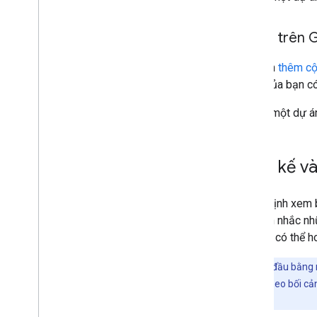
Dự án trên 
Bạn nên
thêm cộ
nhóm của bạn có 
Để tạo một dự á
Thiết kế v
Quyết định xem b
Hãy cân nhắc nh
giản để có thể h
Lưu ý:
Bắt đầu bằng
nhắc các thẻ theo bối c
trên Lịch
.