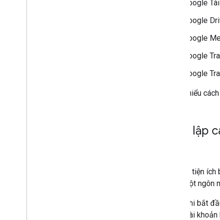
Google Tài 
Mở rộng Google Trang trình bày
Mở rộng Google Biểu mẫu
Google Dr
Thử nghiệm tiện ích bổ sung của bạn
Google Me
Các phương pháp hay nhất
Google Tra
Quy định hạn chế
Google Tra
Phát hành tiện ích bổ sung
Để tìm hiểu các
Tổng quan
Cập nhật tiện ích bổ sung đã xuất bản
Thiết lập 
viên
Nếu tạo tiện ích
bằng một ngôn ng
Trước khi bắt đầ
những tài khoản 