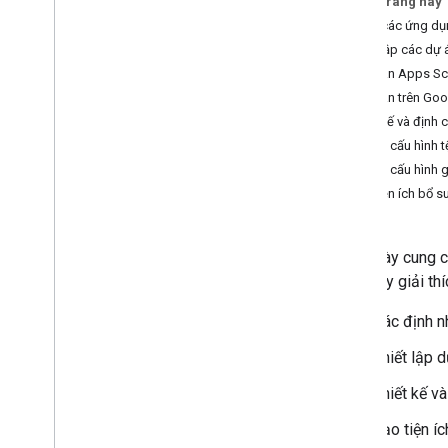
Trên trang này
Chọn các ứng dụ
Phát triển tiện ích bổ sung cho
Thiết lập các dự 
Google Workspace
Dự án Apps Sc
Tổng quan
Dự án trên Goo
Bắt đầu nhanh
Thiết kế và định 
Tệp kê khai
Định cấu hình t
Phạm vi
Định cấu hình 
Tạo bằng điểm cuối HTTP
Tạo tiện ích bổ s
Thẻ bản dựng
Mở rộng Gmail
Mở rộng Lịch Google
Trang này cung c
Mở rộng Google Drive
quan này giải th
Mở rộng Trình chỉnh sửa của Google
Xác định n
Mở rộng Google Chat
Mở rộng Google Meet
Thiết lập 
Mở rộng Google Workspace Studio
Thiết kế và
Kết nối tiện ích bổ sung của bạn với các
Tạo tiện íc
dịch vụ của bên thứ ba