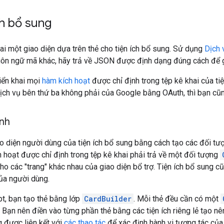
ch bổ sung
hai một giao diện dựa trên thẻ cho tiện ích bổ sung. Sử dụng
Dịch 
ôn ngữ mã khác, hãy trả về JSON được định dạng đúng cách để gi
iển khai mọi
hàm kích hoạt
được chỉ định trong tệp kê khai của ti
dịch vụ bên thứ ba không phải của Google bằng OAuth, thì bạn cũ
ình
o diện người dùng của tiện ích bổ sung bằng cách tạo các đối t
h hoạt được chỉ định trong tệp kê khai phải trả về một đối tượng
ho các "trang" khác nhau của giao diện bổ trợ. Tiện ích bổ sung cũ
ủa người dùng.
t, bạn tạo thẻ bằng lớp
CardBuilder
. Mỗi thẻ đều cần có một
. Bạn nên điền vào từng phần thẻ bằng các tiện ích riêng lẻ tạo nê
 được liên kết với
các thao tác
để xác định hành vi tương tác của