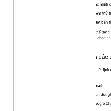
Kiểm thử và gỡ lỗi
Xác minh c
Nhật ký lỗi truy vấn
Kiểm thử t
Các phương pháp hay nhất
Quy định hạn chế
Xuất bản t
Bảng chú giải thuật ngữ
Bạn có thể tạo t
Bạn nên chọn cái
Nâng cấp tiện ích bổ sung cũ
Chọn các 
Phát triển tiện ích bổ sung cho Trình
chỉnh sửa
Tổng quan
Bạn có thể định
Bắt đầu nhanh
sau đây:
Vòng đời ủy quyền
Tệp kê khai
Gmail
Phạm vi
Lịch Goog
Xây dựng giao diện HTML
Mở rộng Google Trang tính
Google Ch
Mở rộng Google Tài liệu