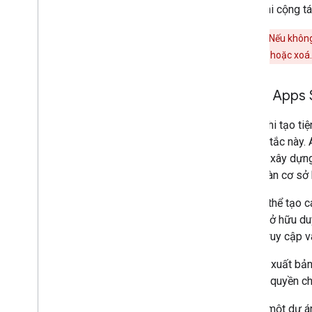
trong khi cộng tá
Cảnh báo:
Nếu không 
sở hữu bị đóng hoặc xoá.
Dự án Apps 
Trước khi tạo ti
nguyên tắc này. 
dự kiến xây dựng
hoàn toàn cơ sở 
Bạn có thể tạo c
quyền sở hữu duy
quyền truy cập v
Khi bạn xuất bản
phải có quyền ch
Để tạo một dự á