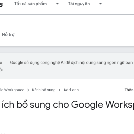
ng
Tất cả sản phẩm
Tài nguyên
Hỗ trợ
Google sử dụng công nghệ AI để dịch nội dung sang ngôn ngữ bạn ư
ỗi.
le Workspace
Kênh bổ sung
Add-ons
Thông
n ích bổ sung cho Google Work