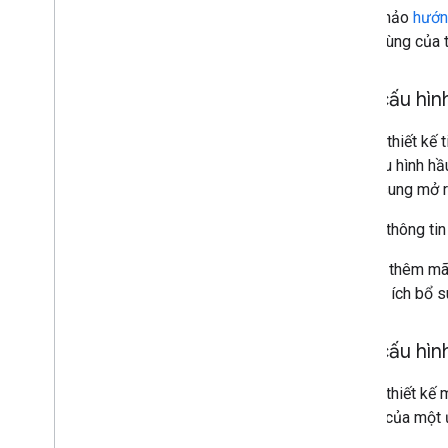
Tham khảo
hướn
người dùng của t
Định cấu hìn
Sau khi thiết kế 
định cấu hình hầ
ích bổ sung mở 
Để biết thông tin
Khi bạn thêm mã 
của tiện ích bổ s
Định cấu hìn
Nếu đã thiết kế 
hành vi của một