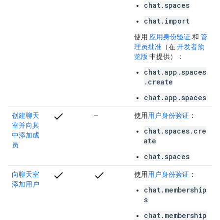
chat.spaces
chat.import
使用
应用身份验证
和
管
理员批准
（在
开发者预
览版
中提供）：
chat.app.spaces
.create
chat.app.spaces
check
创建聊天
—
使用
用户身份验证
：
室并向其
chat.spaces.cre
中添加成
ate
员
chat.spaces
check
check
向聊天室
使用
用户身份验证
：
添加用户
chat.membership
s
chat.membership