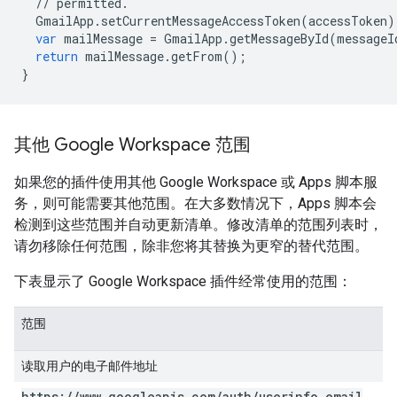
//
permitted
.
GmailApp
.
setCurrentMessageAccessToken
(
accessToken
)
var
mailMessage
=
GmailApp
.
getMessageById
(
messageI
return
mailMessage
.
getFrom
();
}
其他 Google Workspace 范围
如果您的插件使用其他 Google Workspace 或 Apps 脚本服
务，则可能需要其他范围。在大多数情况下，Apps 脚本会
检测到这些范围并自动更新清单。修改清单的范围列表时，
请勿移除任何范围，除非您将其替换为更窄的替代范围。
下表显示了 Google Workspace 插件经常使用的范围：
范围
读取用户的电子邮件地址
https:
/
/
www
.
googleapis
.
com
/
auth
/
userinfo
.
email