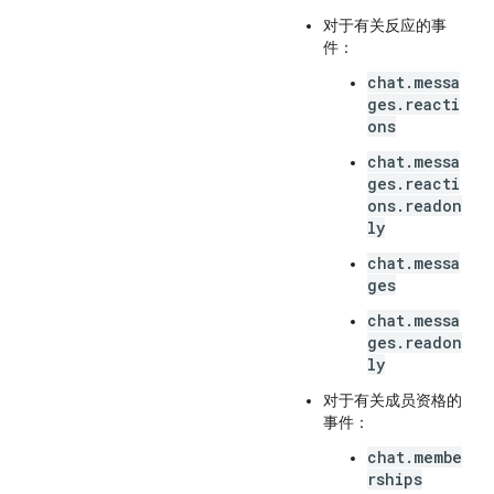
对于有关反应的事
件：
chat.messa
ges.reacti
ons
chat.messa
ges.reacti
ons.readon
ly
chat.messa
ges
chat.messa
ges.readon
ly
对于有关成员资格的
事件：
chat.membe
rships