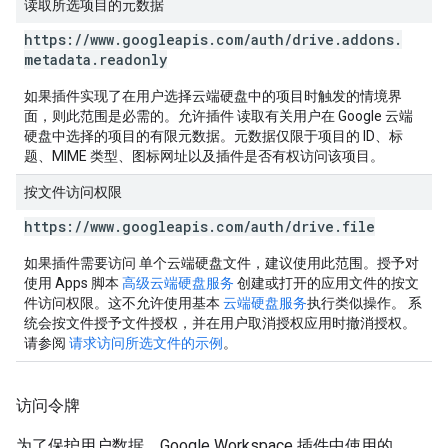
读取所选项目的元数据
https:
/
/
www
.
googleapis
.
com
/
auth
/
drive
.
addons
.
metadata
.
readonly
如果插件实现了在用户选择云端硬盘中的项目时触发的情境界
面，则此范围是必需的。
允许插件 读取有关用户在 Google 云端
硬盘中选择的项目的有限元数据。元数据仅限于项目的 ID、标
题、MIME 类型、图标网址以及插件是否有权访问该项目。
按文件访问权限
https:
/
/
www
.
googleapis
.
com
/
auth
/
drive
.
file
如果插件需要访问 单个云端硬盘文件，建议使用此范围。
授予对
使用 Apps 脚本
高级云端硬盘服务
创建或打开的应用文件的按文
件访问权限。这不允许使用基本
云端硬盘服务
执行类似操作。 系
统会按文件授予文件授权，并在用户取消授权应用时撤消授权。
请参阅
请求访问所选文件的示例
。
访问令牌
为了保护用户数据，Google Workspace 插件中使用的