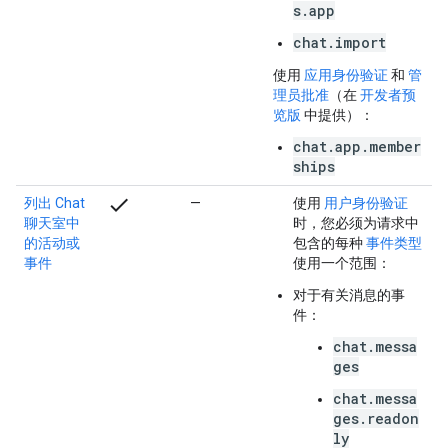
s.app
chat.import
使用
应用身份验证
和
管
理员批准
（在
开发者预
览版
中提供）：
chat.app.member
ships
check
列出 Chat
—
使用
用户身份验证
聊天室中
时，您必须为请求中
的活动或
包含的每种
事件类型
事件
使用一个范围：
对于有关消息的事
件：
chat.messa
ges
chat.messa
ges.readon
ly