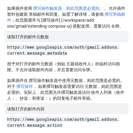
如果插件使用
撰写操作触发器，则此范围是必需的。
。
允许插件
暂时创建新 草稿邮件和回复。如需了解详情，请参阅
撰写草稿邮
件
；此范围通常与 [撰写操作] (/workspace/add-
ons/gmail/extending-compose-ui) 搭配使用。需要访问 令牌。
读取打开的邮件元数据
https:
/
/
www
.
googleapis
.
com
/
auth
/
gmail
.
addons
.
current
.
message
.
metadata
授予对打开的邮件元数据（例如 主题或收件人）的临时访问权
限。不允许读取邮件内容，并且需要访问令牌。
如果插件在 撰写操作触发器中使用元数据，则此范围是必需的。
对于
撰写操作
， 如果撰写触发器需要访问 元数据，则此范围是
必需的。实际上，此范围允许撰写触发器访问 收件人列表（收件
人：、抄送：和密送：）的回复电子邮件草稿。
读取打开的邮件内容
https:
/
/
www
.
googleapis
.
com
/
auth
/
gmail
.
addons
.
current
.
message
.
action