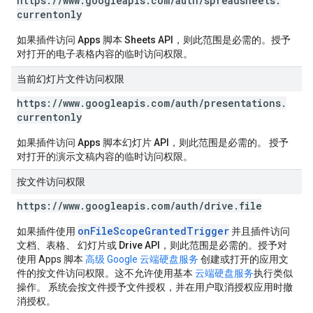
https:
/
/
www
.
googleapis
.
com
/
auth
/
spreadsheets
.
currentonly
如果插件访问 Apps 脚本 Sheets API，则此范围是必需的。
授予
对打开的电子表格内容的临时访问权限。
当前幻灯片文件访问权限
https:
/
/
www
.
googleapis
.
com
/
auth
/
presentations
.
currentonly
如果插件访问 Apps 脚本幻灯片 API，则此范围是必需的。
授予
对打开的演示文稿内容的临时访问权限。
按文件访问权限
https:
/
/
www
.
googleapis
.
com
/
auth
/
drive
.
file
onFileScopeGrantedTrigger
如果插件使用
并且插件访问
文档、表格、 幻灯片或 Drive API，则此范围是必需的
。授予对
使用 Apps 脚本
高级 Google 云端硬盘服务
创建或打开的应用文
件的按文件访问权限。这不允许使用基本
云端硬盘服务
执行类似
操作。 系统会按文件授予文件授权，并在用户取消授权应用时撤
消授权。