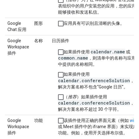
表组织中的用户安装您的应用，您的应用
能够接收和发送私信。
Google
图形
应用具有可识别且清晰的头像。
Chat 应用
Google
名称
日历插件
Workspace
calendar.name
如果插件使用
或
插件
common.name
，则清单中的名称与应用
中提供的名称相同。
如果插件使用
calendar.conferenceSolution
，则
解决方案名称不包含“Google 日历”。
（
推荐
）如果插件使用
calendar.conferenceSolution
，则
解决方案名称不超过 30 个字符。
Google
功能
该插件使用正确的界面元素（例如
widg
Workspace
或 Meet 插件中的 iframe 界面）来实现
插件
功能。例如，使用开关选择布尔值。