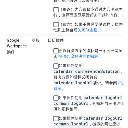
置的本地偏好（如果可用）。
（推荐）内容选择应通过内容浏览界面
行，该界面应显示最近访问过的内容。
（
推荐
）如果不再需要侧边栏，插件应
动到主舞台后
关闭侧边栏
。
Google
图形
日历插件
Workspace
会议解决方案的徽标是一个公开网址。
插件
阅
提供会议解决方案徽标。
如果插件使用
calendar.conferenceSolution
，则
解决方案的徽标必须符合
calendar.logoUrl
要求。请参阅
日历
资源
。
calendar.logoUrl
如果插件使用
或
common.logoUrl
，则徽标与应用详情
供的图标相同。
calendar.logoUrl
如果插件使用
或
common.logoUrl
，徽标的网址应以