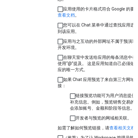
应用使用的卡片格式符合 Google 的要
查看文档
。
您可以在 Chat 菜单中通过
查找应用
选
到该应用。
应用与之互动的外部网址不属于预演环
开发环境。
在聊天室中发送给应用的每条消息中都
使用“@”提及。 这是应用知道自己必须做
应的唯一方式。
如果 Chat 应用预览了来自第三方网域
接：
链接预览功能可为用户消息提供
补充信息。例如，预览销售交易的
会添加账号、金额和阶段等信息。
开发者与预览的网域相关联。
如需了解如何预览链接，请
查看相关文档
（推荐）为了让 Workspace 管理员能