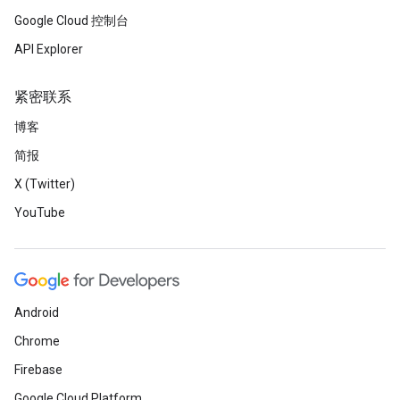
Google Cloud 控制台
API Explorer
紧密联系
博客
简报
X (Twitter)
YouTube
Android
Chrome
Firebase
Google Cloud Platform