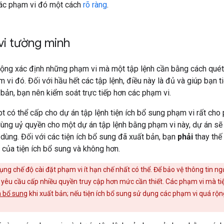
các phạm vi đó một cách
rõ ràng
.
vi tường minh
động xác định những phạm vi mà một tập lệnh cần bằng cách quét
vi đó. Đối với hầu hết các tập lệnh, điều này là đủ và giúp bạn ti
bản, bạn nên kiểm soát trực tiếp hơn các phạm vi.
pt có thể cấp cho dự án tập lệnh tiện ích bổ sung phạm vi rất ch
dùng uỷ quyền cho một dự án tập lệnh bằng phạm vi này, dự án sẽ
dùng. Đối với các tiện ích bổ sung đã xuất bản, bạn
phải
thay thế
của tiện ích bổ sung và không hơn.
ng chế độ cài đặt phạm vi ít hạn chế nhất có thể. Để bảo vệ thông tin n
yêu cầu cấp nhiều quyền truy cập hơn mức cần thiết. Các phạm vi mà tiệ
h bổ sung
khi xuất bản; nếu tiện ích bổ sung sử dụng các phạm vi quá rộng