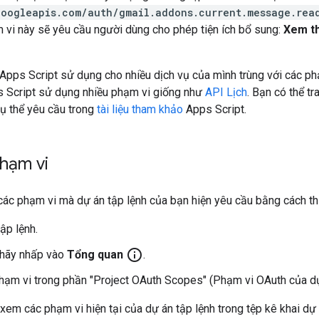
googleapis.com/auth/gmail.addons.current.message.rea
 vi này sẽ yêu cầu người dùng cho phép tiện ích bổ sung:
Xem th
pps Script sử dụng cho nhiều dịch vụ của mình trùng với các ph
 Script sử dụng nhiều phạm vi giống như
API Lịch
. Bạn có thể t
ụ thể yêu cầu trong
tài liệu tham khảo
Apps Script.
hạm vi
các phạm vi mà dự án tập lệnh của bạn hiện yêu cầu bằng cách th
ập lệnh.
info_outline
, hãy nhấp vào
Tổng quan
.
ạm vi trong phần "Project OAuth Scopes" (Phạm vi OAuth của dự
xem các phạm vi hiện tại của dự án tập lệnh trong tệp kê khai dự