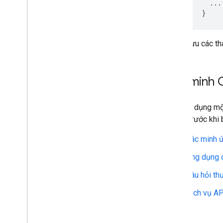
...
}
Lưu các tha
Xác minh 
Việc sử dụng một
OAuth
trước khi 
Xác minh 
Ứng dụng 
Câu hỏi th
Dịch vụ AP