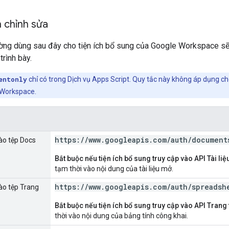
h chỉnh sửa
ờng dùng sau đây cho tiện ích bổ sung của Google Workspace sẽ 
trình bày.
entonly
chỉ có trong Dịch vụ Apps Script. Quy tắc này không áp dụng c
 Workspace.
https:
/
/
www
.
googleapis
.
com
/
auth
/
document
ào tệp Docs
Bắt buộc nếu tiện ích bổ sung truy cập vào API Tài li
tạm thời vào nội dung của tài liệu mở.
https:
/
/
www
.
googleapis
.
com
/
auth
/
spreadsh
ào tệp Trang
Bắt buộc nếu tiện ích bổ sung truy cập vào API Trang 
thời vào nội dung của bảng tính công khai.