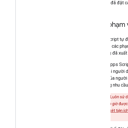
khi bạn đã đặt 
Mở rộng Google Trang trình bày
Mở rộng Google Biểu mẫu
Thử nghiệm tiện ích bổ sung của bạn
Đặt phạm 
Các phương pháp hay nhất
Quy định hạn chế
Apps Script tự 
yêu cầu các phạm 
Phát hành tiện ích bổ sung
bổ sung đã xuất 
Tổng quan
Ví dụ: Apps Scri
Cập nhật tiện ích bổ sung đã xuất bản
định. Khi người 
Gmail của người 
đáp ứng nhu cầu 
Cảnh báo:
Luôn sử dụ
khác
không bao giờ
được 
quá trình
xem xét tiện íc
xét.