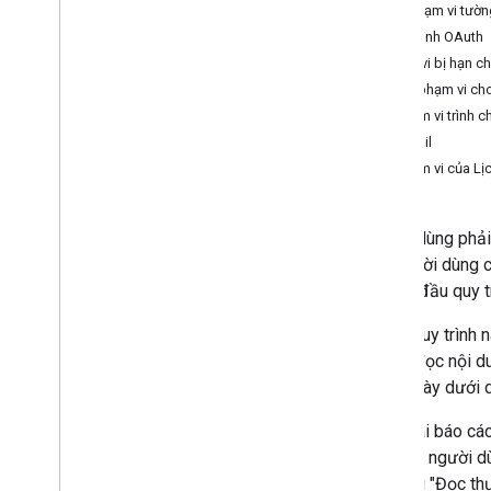
Đặt phạm vi tườn
Xác minh OAuth
Phát triển tiện ích bổ sung cho
Phạm vi bị hạn c
Google Workspace
Chọn phạm vi ch
Tổng quan
Phạm vi trình c
Bắt đầu nhanh
Gmail
Tệp kê khai
Phạm vi của Lị
Phạm vi
Tạo bằng điểm cuối HTTP
Thẻ bản dựng
Người dùng phải 
Mở rộng Gmail
Khi người dùng c
Mở rộng Lịch Google
để bắt đầu quy t
Mở rộng Google Drive
Mở rộng Trình chỉnh sửa của Google
Trong quy trình 
Mở rộng Google Chat
quyền đọc nội du
Mở rộng Google Meet
quyền này dưới
Mở rộng Google Workspace Studio
Bạn khai báo cá
bày cho người d
Kết nối tiện ích bổ sung của bạn với các
dịch vụ của bên thứ ba
phạm vi "Đọc thư