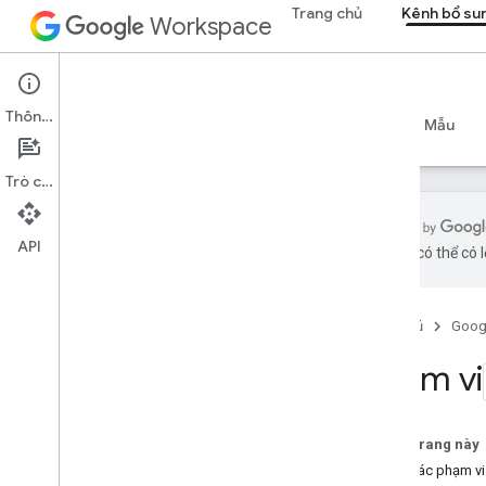
Trang chủ
Kênh bổ su
Workspace
Add-ons
Thông tin
Tổng quan
Hướng dẫn
Tài liệu tham khảo
Mẫu
Trò chuyện
API
bằng AI có thể có l
Tổng quan về tiện ích bổ sung
Loại tiện ích bổ sung
Trang chủ
Goog
Cài đặt và uỷ quyền tiện ích bổ sung
Mở và sử dụng tiện ích bổ sung
Phạm vi
Bắt đầu
Phát triển trên Google Workspace
Trên trang này
Định cấu hình tùy chọn đồng ý
Xem các phạm vi
OAuth