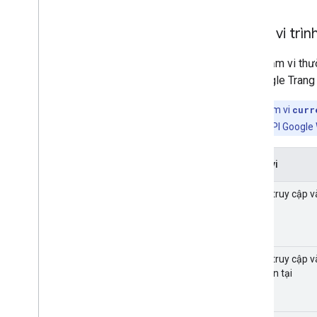
Phạm vi trìn
Các phạm vi thư
và Google Trang 
Lưu ý:
Phạm vi
curr
trực tiếp đến API Google
Phạm vi
Quyền truy cập v
hiện tại
Quyền truy cập v
tính hiện tại