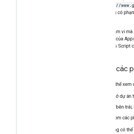
Kiểm thử và gỡ lỗi
https://www.
Nhật ký lỗi truy vấn
bổ sung có phạm
Các phương pháp hay nhất
chạy
.
Quy định hạn chế
Các phạm vi mà A
Bảng chú giải thuật ngữ
vụ Lịch
của Apps
vụ Apps Script c
Nâng cấp tiện ích bổ sung cũ
Xem các p
Phát triển tiện ích bổ sung cho Trình
chỉnh sửa
Tổng quan
Bạn có thể xem 
Bắt đầu nhanh
Vòng đời ủy quyền
Mở dự án t
Tệp kê khai
Ở bên trái
Phạm vi
Xây dựng giao diện HTML
Xem các ph
Mở rộng Google Trang tính
Bạn cũng có thể 
Mở rộng Google Tài liệu