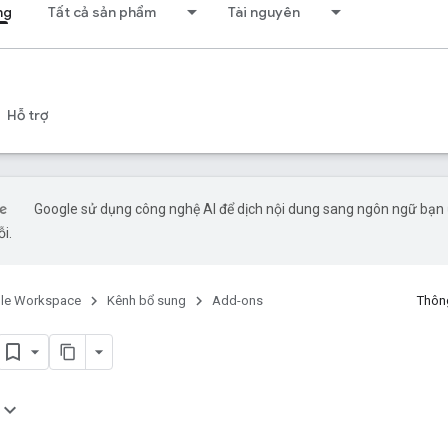
ng
Tất cả sản phẩm
Tài nguyên
Hỗ trợ
Google sử dụng công nghệ AI để dịch nội dung sang ngôn ngữ bạn ư
ỗi.
le Workspace
Kênh bổ sung
Add-ons
Thông