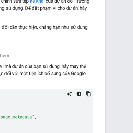
 chỉnh sửa tệp
kê khai
của dự án đó. Trường
ng sử dụng. Để đặt phạm vi cho dự án, hãy
y đổi cần thực hiện, chẳng hạn như sử dụng
thêm.
i mà dự án của bạn sử dụng, hãy thay thế
 đối với một tiện ích bổ sung của Google
ssage.metadata"
,