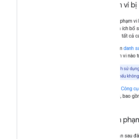
Phạm vi bị
Một số phạm vi 
một tiện ích bổ 
tuân thủ tất cả 
Hãy xem
danh s
kỳ phạm vi nào t
Lưu ý:
Tránh sử dụng 
công khai hơn nếu không 
Tiện ích Công c
phạm vi, bao gồm
Chọn phạm
Các phần sau đâ