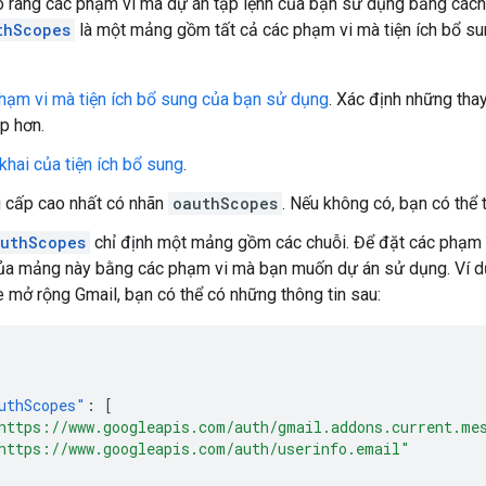
rõ ràng các phạm vi mà dự án tập lệnh của bạn sử dụng bằng cách
thScopes
là một mảng gồm tất cả các phạm vi mà tiện ích bổ su
ạm vi mà tiện ích bổ sung của bạn sử dụng
. Xác định những tha
p hơn.
khai của tiện ích bổ sung
.
 cấp cao nhất có nhãn
oauthScopes
. Nếu không có, bạn có thể 
uthScopes
chỉ định một mảng gồm các chuỗi. Để đặt các phạm v
ủa mảng này bằng các phạm vi mà bạn muốn dự án sử dụng. Ví dụ:
mở rộng Gmail, bạn có thể có những thông tin sau:
uthScopes"
:
[
https://www.googleapis.com/auth/gmail.addons.current.me
https://www.googleapis.com/auth/userinfo.email"