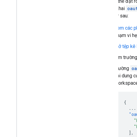
Bạn có thể đặt 
tệp kê khai
oau
làm như sau:
Xem các ph
phạm vi hẹ
Mở tệp kê 
Tìm trường
Trường
oa
nội dung c
Workspace 
{
...
"oa
"
"
],