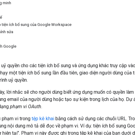
g minh
hế
o tiện ích bổ sung của Google Workspace
hỉnh sửa
ch Google
uỷ quyền cho các tiện ích bổ sung và ứng dụng khác truy cập vào
hạy một tiện ích bổ sung lần đầu tiên, giao diện người dùng của t
rình uỷ quyền.
này, lời nhắc sẽ cho người dùng biết ứng dụng muốn có quyền làm g
ng email của người dùng hoặc tạo sự kiện trong lịch của họ. Dự á
 dạng
phạm vi OAuth
.
c phạm vi trong
tệp kê khai
bằng cách sử dụng các chuỗi URL. Trong
ùng nội dung mô tả dễ đọc về phạm vi. Ví dụ: tiện ích bổ sung G
 hiện tại". Phạm vi này được ghi trong tệp kê khai của bạn dưới 