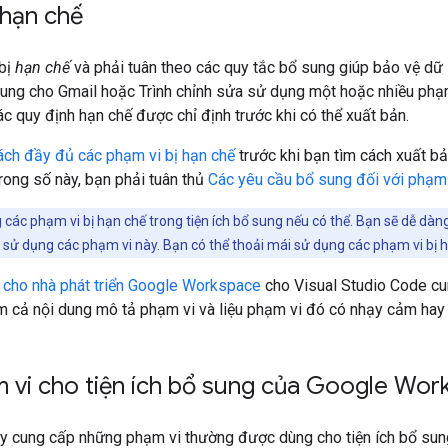
 hạn chế
bị
hạn chế
và phải tuân theo các quy tắc bổ sung giúp bảo vệ dữ 
sung cho Gmail hoặc Trình chỉnh sửa sử dụng một hoặc nhiều phạm 
các quy định hạn chế được chỉ định trước khi có thể xuất bản.
ách đầy đủ các phạm vi bị hạn chế
trước khi bạn tìm cách xuất bả
rong số này, bạn phải tuân thủ
Các yêu cầu bổ sung đối với phạm 
các phạm vi bị hạn chế trong tiện ích bổ sung nếu có thể. Bạn sẽ dễ dàng
sử dụng các phạm vi này. Bạn có thể thoải mái sử dụng các phạm vi bị h
ụ cho nhà phát triển Google Workspace
cho Visual Studio Code cun
 cả nội dung mô tả phạm vi và liệu phạm vi đó có nhạy cảm hay 
 vi cho tiện ích bổ sung của Google Wor
y cung cấp những phạm vi thường được dùng cho tiện ích bổ su