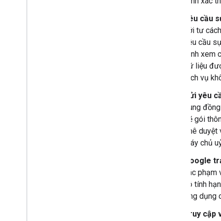
trình xác t
Chuyển đổi một ứng dụng Chat
tương tác thành tiện ích bổ sung
Yêu cầu s
của Google Workspace
với tư cách
yêu cầu sự
Phát hành lên Google Workspace
Marketplace
định xem c
Phát hành ứng dụng Chat lên
dữ liệu đư
Google Workspace Marketplace
dịch vụ kh
Quy trình và yêu cầu xem xét đối với
ứng dụng Chat công khai
Gửi yêu c
Duy trì các ứng dụng Chat đã xuất bản
dùng đồng 
Tắt hoặc xoá ứng dụng
sẽ gói thô
phê duyệt 
Quản lý Chat trong vai trò quản trị
máy chủ uỷ
viên Google Workspace
Tổng quan
Google tr
Tìm kiếm và quản lý không gian trong tổ
các phạm v
chức của bạn
có tính hạ
Đặt không gian mà những người dùng
ứng dụng c
cụ thể có thể tìm thấy
Di chuyển tổ chức của bạn sang Chat
Truy cập 