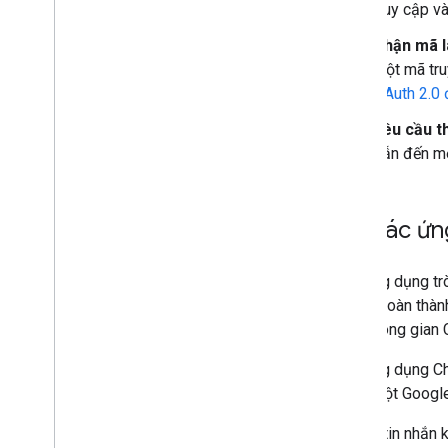
truy cập v
Nhận mã l
một mã tru
OAuth 2.0 
Yêu cầu t
dẫn đến mộ
Khi các ứn
Các ứng dụng trò
có thể hoàn thàn
một không gian 
Các ứng dụng Ch
hoặc một Google 
Để gửi tin nhắn 