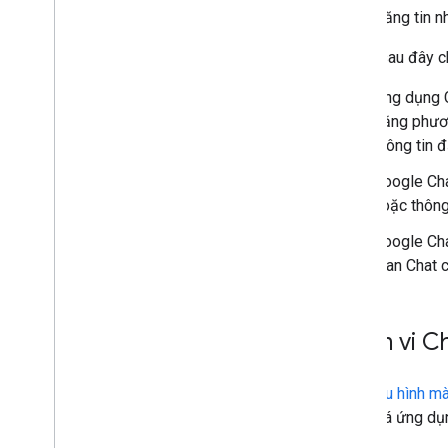
Đăng tin n
Sơ đồ sau đây c
Ứng dụng C
bằng phươ
thông tin 
Google Cha
hoặc thông
Google Cha
gian Chat c
Phạm vi Ch
Định cấu hình m
đánh giá ứng dụ