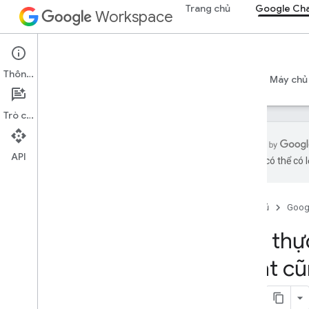
Trang chủ
Google Ch
Workspace
Google Chat
Thông tin
Tổng quan
Hướng dẫn
Tài liệu tham khảo
Máy chủ
Trò chuyện
API
bằng AI có thể có l
Bắt đầu
Tổng quan về Phát triển bằng Google
Chat
Trang chủ
Goog
Phát triển trên Google Workspace
Xác thự
Bắt đầu nhanh
Xác thực và uỷ quyền
Chat cũ
Xác thực bằng Chat
Xác thực với tư cách là người dùng
Xác thực dưới dạng ứng dụng