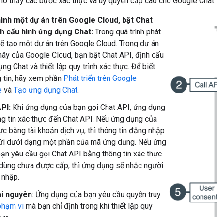
ho thấy các bước xác thực và uỷ quyền cấp cao cho Google Chat:
hình một dự án trên Google Cloud, bật Chat
nh cấu hình ứng dụng Chat:
Trong quá trình phát
 sẽ tạo một dự án trên Google Cloud. Trong dự án
ây của Google Cloud, bạn bật Chat API, định cấu
ng Chat và thiết lập quy trình xác thực. Để biết
 tin, hãy xem phần
Phát triển trên Google
e
và
Tạo ứng dụng Chat
.
PI:
Khi ứng dụng của bạn gọi Chat API, ứng dụng
ng tin xác thực đến Chat API. Nếu ứng dụng của
ực bằng tài khoản dịch vụ, thì thông tin đăng nhập
ửi dưới dạng một phần của mã ứng dụng. Nếu ứng
ạn yêu cầu gọi Chat API bằng thông tin xác thực
dùng chưa được cấp, thì ứng dụng sẽ nhắc người
 nhập.
ài nguyên
: Ứng dụng của bạn yêu cầu quyền truy
phạm vi
mà bạn chỉ định trong khi thiết lập quy