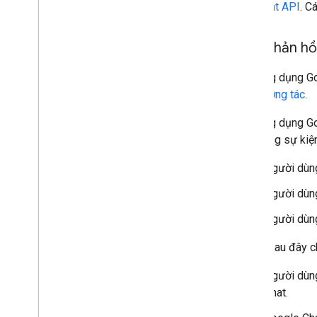
đến
Chat API
. C
Các phản hồi
Các ứng dụng Go
kiện tương tác
.
Các ứng dụng Go
cả những sự kiệ
Người dùng
Người dùn
Người dùng
Sơ đồ sau đây c
Người dùng
Chat.