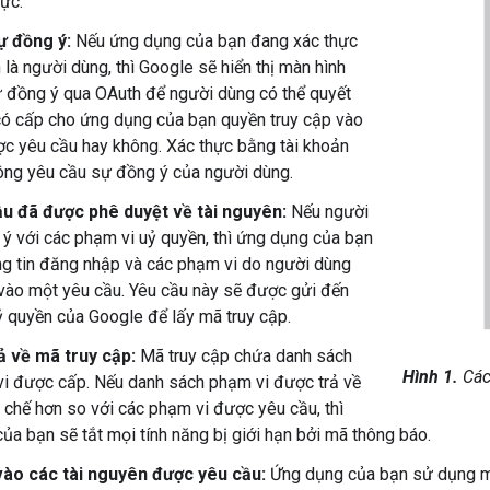
hực.
ự đồng ý:
Nếu ứng dụng của bạn đang xác thực
 là người dùng, thì Google sẽ hiển thị màn hình
 đồng ý qua OAuth để người dùng có thể quyết
ó cấp cho ứng dụng của bạn quyền truy cập vào
ợc yêu cầu hay không. Xác thực bằng tài khoản
ông yêu cầu sự đồng ý của người dùng.
ầu đã được phê duyệt về tài nguyên:
Nếu người
ý với các phạm vi uỷ quyền, thì ứng dụng của bạn
ng tin đăng nhập và các phạm vi do người dùng
vào một yêu cầu. Yêu cầu này sẽ được gửi đến
 quyền của Google để lấy mã truy cập.
ả về mã truy cập:
Mã truy cập chứa danh sách
Hình 1.
Các
i được cấp. Nếu danh sách phạm vi được trả về
n chế hơn so với các phạm vi được yêu cầu, thì
ủa bạn sẽ tắt mọi tính năng bị giới hạn bởi mã thông báo.
vào các tài nguyên được yêu cầu:
Ứng dụng của bạn sử dụng mã