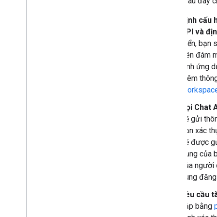
Sơ đồ sau đây c
Thao tác với biểu tượng cảm xúc tuỳ
chỉnh
Định cấu 
Tải lên và tải xuống tệp đính kèm
API và đị
Tương tác với người dùng
triển, bạn
Xử lý các sự kiện trên Google Chat
trên đám m
Xác định và chỉ định người dùng Google
hình ứng dụ
Chat
thêm thông
Quản lý trạng thái rảnh
/
bận của người
Workspac
dùng
Viết thông báo lỗi có thể xử lý được
Gọi Chat A
Khám phá các ứng dụng mẫu và hướng
sẽ gửi thô
dẫn trong Chat
bạn xác th
sẽ được g
Triển khai
,
kiểm thử và khắc phục sự
cố
dụng của b
Tạo và quản lý quy trình triển khai
của người 
Kiểm thử các tính năng tương tác
dùng đăng
Lỗi nhật ký
Yêu cầu t
Khắc phục sự cố
cập bằng