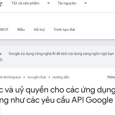
at
Tất cả sản phẩm
Tài nguyên
 MCP
Mẫu
Hỗ trợ
Trình tạo thẻ
Google sử dụng công nghệ AI để dịch nội dung sang ngôn ngữ bạn ư
ỗi.
le Workspace
Google Chat
Hướng dẫn
Thông
c và uỷ quyền cho các ứng dụng
ng như các yêu cầu API Google