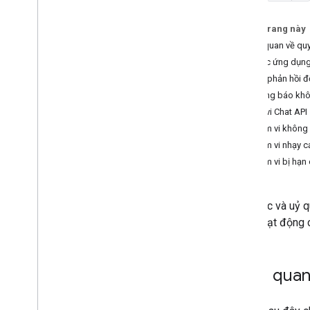
Xác minh yêu cầu từ Chat
Trên trang này
Quản lý các quyền OAuth chi tiết cho
ứng dụng Chat
Tổng quan về quy
Gọi API trò chuyện
Khi các ứng dụng
Các phản hồi đ
Sơ đồ
Thông báo khô
Xác định nhu cầu của người dùng
Phạm vi Chat API
Xác định tất cả hành trình của người
Phạm vi không
dùng
Phạm vi nhạy 
Chọn một cấu trúc của ứng dụng trong
Phạm vi bị hạn
Chat
Thiết kế hoạt động tương tác của người
dùng
Xác thực và uỷ q
cách hoạt động c
Tạo
Gửi và quản lý tin nhắn
Làm việc với không gian
Tổng quan 
Sắp xếp không gian thành các phần
Quản lý thành viên trong không gian
Phản ứng với tin nhắn