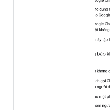
Google Cha
Ứng dụng n
cho Google
Google Cha
một không 
Trình tự này lặp
Thông báo k
Tin nhắn không 
Bằng cách gọi Ch
thay cho người d
Tạo một ph
Thêm ngườ