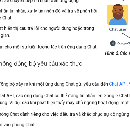
t sẽ chuyển tiếp tin nhắn đến ứng dụng.
hận tin nhắn, xử lý tin nhắn đó và trả về phản hồi
 Chat.
t hiển thị câu trả lời cho người dùng hoặc trong
gian.
 lại cho mỗi sự kiện tương tác trên ứng dụng Chat.
Hình 2.
Các 
hông đồng bộ yêu cầu xác thực
đồng bộ xảy ra khi một ứng dụng Chat gửi yêu cầu đến
Chat API
.
at API, các ứng dụng Chat có thể đăng tin nhắn lên Google Chat h
ùng. Ví dụ: sau khi phát hiện thấy máy chủ ngừng hoạt động, một
òng Chat dành riêng cho việc điều tra và khắc phục sự cố ngừng 
i vào phòng Chat.