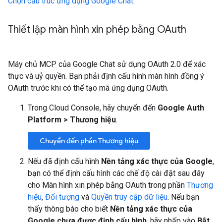
Chọn cấu trúc ứng dụng Google Chat
.
Thiết lập màn hình xin phép bằng OAuth
Máy chủ MCP của Google Chat sử dụng OAuth 2.0 để xác
thực và uỷ quyền. Bạn phải định cấu hình màn hình đồng ý
OAuth trước khi có thể tạo mã ứng dụng OAuth.
Trong Cloud Console, hãy chuyển đến
Google Auth
Platform
>
Thương hiệu
.
Chuyển đến phần Thương hiệu
Nếu đã định cấu hình
Nền tảng xác thực của Google
,
bạn có thể định cấu hình các chế độ cài đặt sau đây
cho Màn hình xin phép bằng OAuth trong phần
Thương
hiệu
,
Đối tượng
và
Quyền truy cập dữ liệu
. Nếu bạn
thấy thông báo cho biết
Nền tảng xác thực của
Google chưa được định cấu hình
, hãy nhấp vào
Bắt