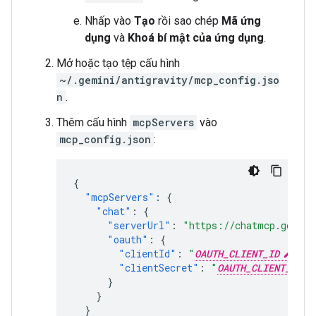
Nhấp vào
Tạo
rồi sao chép
Mã ứng
dụng
và
Khoá bí mật của ứng dụng
.
Mở hoặc tạo tệp cấu hình
~/.gemini/antigravity/mcp_config.jso
n
.
Thêm cấu hình
mcpServers
vào
mcp_config.json
:
{
"mcpServers"
:
{
"chat"
:
{
"serverUrl"
:
"https://chatmcp.google
"oauth"
:
{
"clientId"
:
"
OAUTH_CLIENT_ID
"
,
"clientSecret"
:
"
OAUTH_CLIENT_SECR
}
}
}