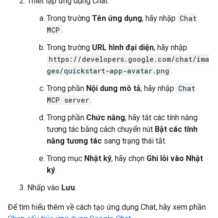
Thiết lập ứng dụng Chat:
Trong trường
Tên ứng dụng
, hãy nhập
Chat
MCP
.
Trong trường
URL hình đại diện
, hãy nhập
https://developers.google.com/chat/ima
ges/quickstart-app-avatar.png
.
Trong phần
Nội dung mô tả
, hãy nhập
Chat
MCP server
.
Trong phần
Chức năng
, hãy tắt các tính năng
tương tác bằng cách chuyển nút
Bật các tính
năng tương tác
sang trạng thái tắt.
Trong mục
Nhật ký
, hãy chọn
Ghi lỗi vào Nhật
ký
.
Nhấp vào
Lưu
.
Để tìm hiểu thêm về cách tạo ứng dụng Chat, hãy xem phần