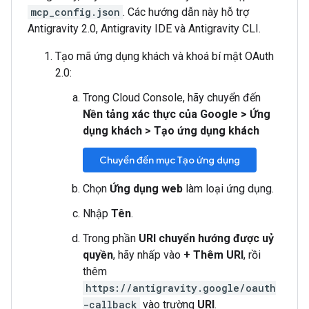
mcp_config.json
. Các hướng dẫn này hỗ trợ
Antigravity 2.0, Antigravity IDE và Antigravity CLI.
Tạo mã ứng dụng khách và khoá bí mật OAuth
2.0:
Trong Cloud Console, hãy chuyển đến
Nền tảng xác thực của Google
>
Ứng
dụng khách
>
Tạo ứng dụng khách
Chuyển đến mục Tạo ứng dụng
Chọn
Ứng dụng web
làm loại ứng dụng.
Nhập
Tên
.
Trong phần
URI chuyển hướng được uỷ
quyền
, hãy nhấp vào
+ Thêm URI
, rồi
thêm
https://antigravity.google/oauth
-callback
vào trường
URI
.