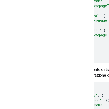
"calendar"
:
"homepageT
},
"drive"
:
{
"homepageT
},
"gmail"
:
{
"homepageT
},
...
}
}
Il seguente estr
configurazione 
{
"addOns"
:
{
"common"
:
{
"calendar"
: