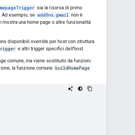
mepageTrigger
sia la risorsa di primo
. Ad esempio, se
addOns.gmail
non è
n mostra una home page o altre funzionalità
no disponibili override per host con struttura
rigger
e altri trigger specifici dell'host.
age comune, ma viene sostituito da funzioni
azione, la funzione comune
buildHomePage