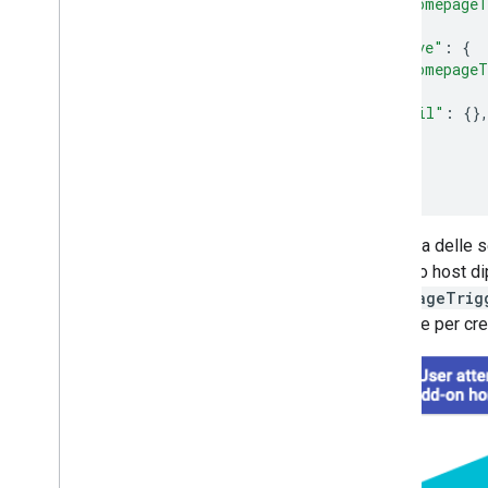
"homepageT
},
"drive"
:
{
"homepageT
},
"gmail"
:
{}
...
}
}
Nessuna delle s
prodotto host d
homepageTrig
eseguite per cre