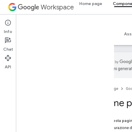
Home page
Componen
Workspace
Add-ons
Info
Panoramica
Guide
Riferimento
Esempi
Ass
Chat
API
traduzioni generat
Panoramica dei componenti aggiuntivi
Tipi di componenti aggiuntivi
Home page
Go
Installare e autorizzare componenti
aggiuntivi
Home p
Aprire e utilizzare i componenti
aggiuntivi
Su questa pagi
Per iniziare
Configurazione 
Sviluppare su Google Workspace