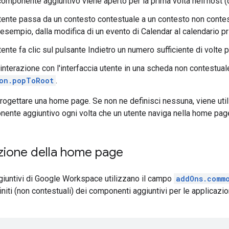
componente aggiuntivo viene aperto per la prima volta nell'host (
tente passa da un contesto contestuale a un contesto non conte
esempio, dalla modifica di un evento di Calendar al calendario pr
ente fa clic sul pulsante Indietro un numero sufficiente di volte 
interazione con l'interfaccia utente in una scheda non contestua
on.popToRoot
.
progettare una home page. Se non ne definisci nessuna, viene uti
ente aggiuntivo ogni volta che un utente naviga nella home pag
zione della home page
giuntivi di Google Workspace utilizzano il campo
addOns.comm
initi (non contestuali) dei componenti aggiuntivi per le applicazi