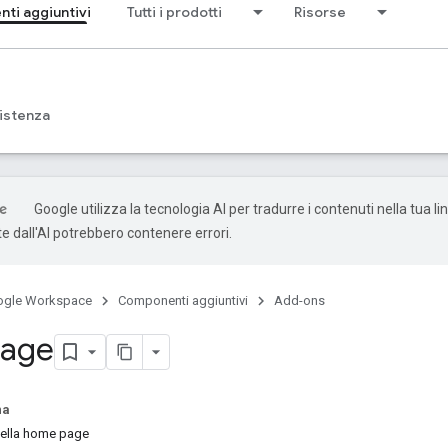
ti aggiuntivi
Tutti i prodotti
Risorse
istenza
Google utilizza la tecnologia AI per tradurre i contenuti nella tua li
e dall'AI potrebbero contenere errori.
ogle Workspace
Componenti aggiuntivi
Add-ons
age
na
della home page