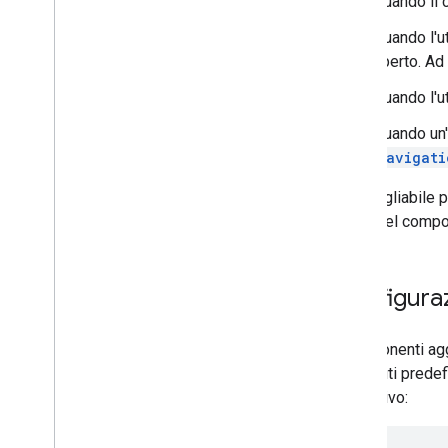
Quando il 
Creare schede interattive
Navigare tra le schede
Quando l'u
Utilizzare le azioni universali
aperto. Ad 
Aggiungi completamento
Quando l'ut
automatico agli input di testo
Lettura impostazioni internazionali e
Quando un'
fuso orario utente
Navigati
Estendi Gmail
Estendi Google Calendar
È consigliabile 
Estendi Google Drive
nome del compon
Estendi gli editor Google
Estendi Google Chat
Estendere Google Meet
Configura
Estendere Google Workspace
Studio
I componenti ag
Collegare il componente aggiuntivo a
contenuti predef
servizi di terze parti
aggiuntivo:
Test e debug
Log degli errori di query