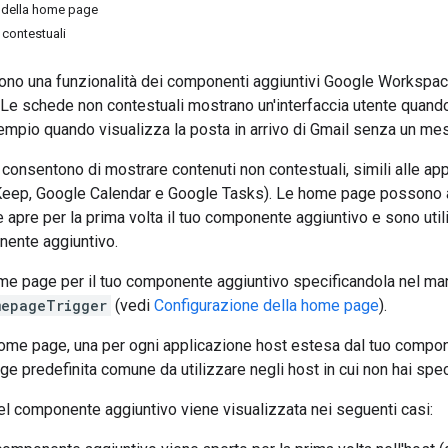
 della home page
 contestuali
no una funzionalità dei componenti aggiuntivi Google Workspace
 Le schede non contestuali mostrano un'interfaccia utente quando l
empio quando visualizza la posta in arrivo di Gmail senza un me
consentono di mostrare contenuti non contestuali, simili alle a
eep, Google Calendar e Google Tasks). Le home page possono anc
 apre per la prima volta il tuo componente aggiuntivo e sono utili
nente aggiuntivo.
ome page per il tuo componente aggiuntivo specificandola nel ma
mepageTrigger
(vedi
Configurazione della home page
).
ome page, una per ogni applicazione host estesa dal tuo compon
e predefinita comune da utilizzare negli host in cui non hai spe
l componente aggiuntivo viene visualizzata nei seguenti casi: