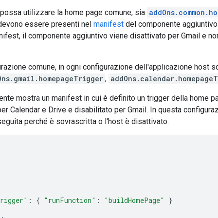
t possa utilizzare la home page comune, sia
addOns.common.ho
t devono essere presenti nel
manifest
del componente aggiuntivo
ifest, il componente aggiuntivo viene disattivato per Gmail e no
gurazione comune, in ogni configurazione dell'applicazione host so
Ons.gmail.homepageTrigger
,
addOns.calendar.homepageT
te mostra un manifest in cui è definito un trigger della home p
er Calendar e Drive e disabilitato per Gmail. In questa configur
eguita perché è sovrascritta o l'host è disattivato.
rigger"
:
{
"runFunction"
:
"buildHomePage"
}