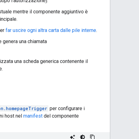
dopo l'autorizzazione).
stuale mentre il componente aggiuntivo è
incipale.
per
far uscire ogni altra carta dalle pile interne
.
le genera una chiamata
lizzata una scheda generica contenente il
e.
on.homepageTrigger
per configurare i
oni host nel
manifest
del componente