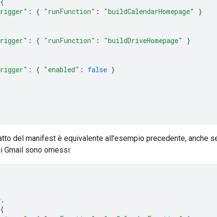
{
rigger"
:
{
"runFunction"
:
"buildCalendarHomepage"
}
rigger"
:
{
"runFunction"
:
"buildDriveHomepage"
}
rigger"
:
{
"enabled"
:
false
}
atto del manifest è equivalente all'esempio precedente, anche 
di Gmail sono omessi:
},
{