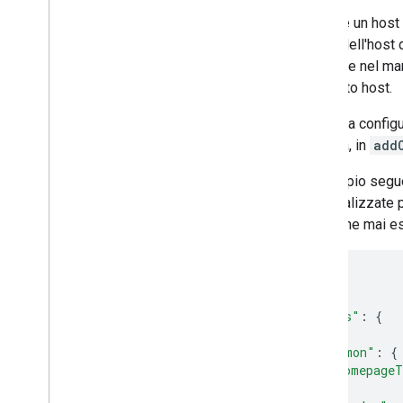
Estendi Moduli Google
Affinché un hos
Testare il componente aggiuntivo
livello dell'hos
presente nel man
Best practice
in questo host.
Limitazioni
Oltre alla confi
Pubblicare un componente
identica, in
add
aggiuntivo
Panoramica
L'esempio seguen
Aggiornare un componente aggiuntivo
personalizzate p
pubblicato
non viene mai es
{
...
"addOns"
:
{
...
"common"
:
{
"homepageT
},