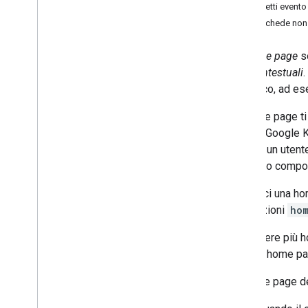
Oggetti evento
Configura il consenso OAuth
Altre schede non
Sviluppare componenti aggiuntivi di
Google Workspace
Le
home page
so
Panoramica
non contestuali
.
Guide rapide
specifico, ad es
Manifest
Le home page ti 
Ambiti
rapido
(Google K
Creazione utilizzando endpoint HTTP
quando un utente
Schede build
con il tuo compo
Panoramica
Carte
Definisci una h
Home page
più funzioni
ho
Widget
Azioni
Puoi avere più h
Oggetti evento
singola home pag
Trigger
La home page de
Guida di stile