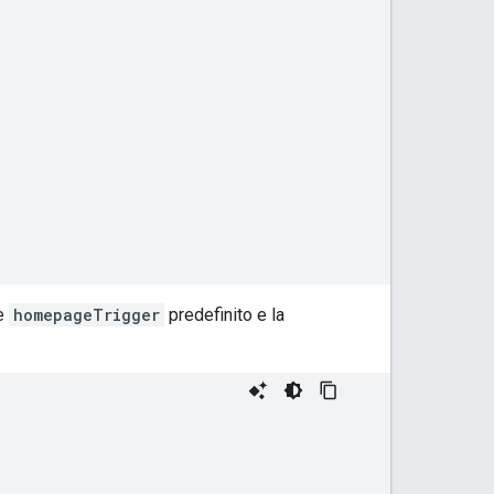
se
homepageTrigger
predefinito e la