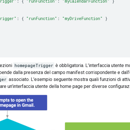
rigger"
:
{
"runFunction"
:
"myCalendarFunction"
}
rigger"
:
{
"runFunction"
:
"myDriveFunction"
}
,
ezioni
homepageTrigger
è obbligatoria. L'interfaccia utente 
ipende dalla presenza del campo manifest corrispondente e dall'
ger
associato. L'esempio seguente mostra quali funzioni di att
are un'interfaccia utente della home page per diverse configurazio