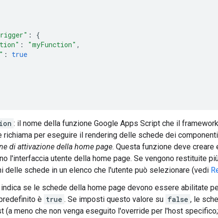
rigger"
:
{
tion"
:
"myFunction"
,
"
:
true
ion
: il nome della funzione Google Apps Script che il framewor
richiama per eseguire il rendering delle schede dei componenti
ne di attivazione della home page
. Questa funzione deve creare e
 l'interfaccia utente della home page. Se vengono restituite più
ni delle schede in un elenco che l'utente può selezionare (vedi
Re
: indica se le schede della home page devono essere abilitate p
 predefinito è
true
. Se imposti questo valore su
false
, le sc
ost (a meno che non venga eseguito l'override per l'host specifico;