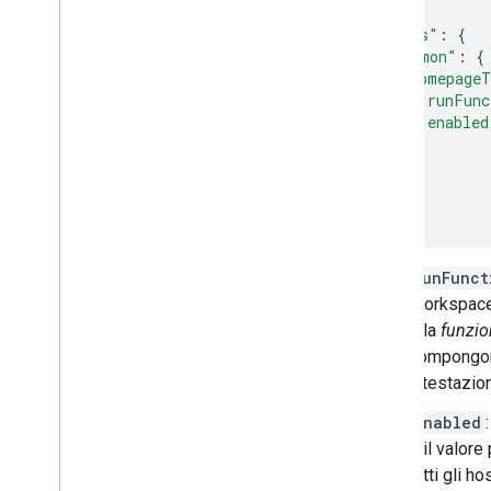
{
Best practice
"addOns"
:
{
Limitazioni
"common"
:
{
Glossario
"homepageT
"runFunc
Esegui l'upgrade dei componenti
"enabled
aggiuntivi legacy
}
}
}
}
Sviluppare componenti aggiuntivi
dell'editor
Panoramica
runFunct
Guide rapide
Workspace 
Ciclo di vita dell'autorizzazione
è la
funzio
Manifest
compongono
Ambiti
intestazio
Creazione di interfacce HTML
Estendi di Fogli Google
enabled
Estendi di Documenti Google
e il valore
Estendi Presentazioni Google
tutti gli h