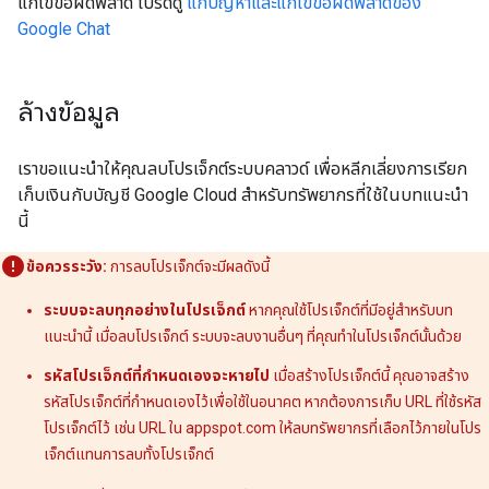
แก้ไขข้อผิดพลาด โปรดดู
แก้ปัญหาและแก้ไขข้อผิดพลาดของ
Google Chat
ล้างข้อมูล
เราขอแนะนำให้คุณลบโปรเจ็กต์ระบบคลาวด์ เพื่อหลีกเลี่ยงการเรียก
เก็บเงินกับบัญชี Google Cloud สำหรับทรัพยากรที่ใช้ในบทแนะนำ
นี้
ข้อควรระวัง:
การลบโปรเจ็กต์จะมีผลดังนี้
ระบบจะลบทุกอย่างในโปรเจ็กต์
หากคุณใช้โปรเจ็กต์ที่มีอยู่สำหรับบท
แนะนำนี้ เมื่อลบโปรเจ็กต์ ระบบจะลบงานอื่นๆ ที่คุณทำในโปรเจ็กต์นั้นด้วย
รหัสโปรเจ็กต์ที่กำหนดเองจะหายไป
เมื่อสร้างโปรเจ็กต์นี้ คุณอาจสร้าง
รหัสโปรเจ็กต์ที่กำหนดเองไว้เพื่อใช้ในอนาคต หากต้องการเก็บ URL ที่ใช้รหัส
โปรเจ็กต์ไว้ เช่น URL ใน appspot.com ให้ลบทรัพยากรที่เลือกไว้ภายในโปร
เจ็กต์แทนการลบทั้งโปรเจ็กต์