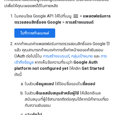
ปเพื่อให้คุณเผยแพร่ได้ในภายหลัง
menu
ในคอนโซล Google API ให้ไปที่เมนู
>
แพลตฟอร์มการ
ตรวจสอบสิทธิ์ของ Google
>
การสร้างแบรนด์
ไปที่การสร้างแบรนด์
หากกำหนดค่าแพลตฟอร์มการตรวจสอบสิทธิ์ของ Google ไว้
แล้ว คุณสามารถกำหนดค่าการตั้งค่าหน้าจอขอคำยินยอม
OAuth ต่อไปนี้ใน
การสร้างแบรนด์
,
กลุ่มเป้าหมาย
และ
การ
เข้าถึงข้อมูล
หากเห็นข้อความที่ระบุว่า
Google Auth
platform not configured yet
ให้คลิก
Get Started
ดังนี้
ในส่วน
ข้อมูลแอป
ให้ป้อนชื่อแอปใน
ชื่อแอป
ในส่วน
อีเมลสนับสนุนสำหรับผู้ใช้
ให้เลือกอีเมล
สนับสนุนที่ผู้ใช้สามารถติดต่อคุณได้หากมีคำถามเกี่ยว
กับความยินยอม
คลิก
ถัดไป