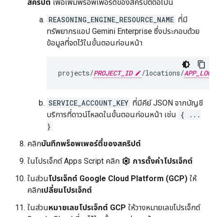
สคริปต์
เพื่อเพิ่มพร็อพเพอร์ตี้ของสคริปต์ต่อไปนี้
REASONING_ENGINE_RESOURCE_NAME
ที่มี
ทรัพยากรแอป Gemini Enterprise ซึ่งประกอบด้วย
ข้อมูลที่จดไว้ในขั้นตอนก่อนหน้า
projects/
PROJECT_ID
/locations/
APP_LOCA
SERVICE_ACCOUNT_KEY
ที่มีคีย์ JSON จากบัญชี
บริการที่ดาวน์โหลดในขั้นตอนก่อนหน้า เช่น
{ ...
}
คลิก
บันทึกพร็อพเพอร์ตี้ของสคริปต์
ในโปรเจ็กต์ Apps Script คลิก
การตั้งค่าโปรเจ็กต์
ในส่วน
โปรเจ็กต์ Google Cloud Platform (GCP)
ให้
คลิก
เปลี่ยนโปรเจ็กต์
ในส่วน
หมายเลขโปรเจ็กต์ GCP
ให้วางหมายเลขโปรเจ็กต์