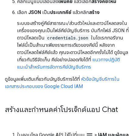
คลิกเมนูแบบเลื่อนลง
เพิ่มคีย์
แล้วเลือก
สร้างคีย์ใหม่
เลือก
JSON
เป็น
ประเภทคีย์
แล้วคลิก
สร้าง
ระบบจะสร้างคู่คีย์สาธารณะ/ส่วนตัวใหม่และดาวน์โหลดลงใน
เครื่องของคุณเป็นไฟล์คีย์บัญชีบริการ บันทึกไฟล์ JSON ที่
ดาวน์โหลดเป็น
credentials.json
ในไดเรกทอรีงาน
ไฟล์นี้เป็นสำเนาเพียงรายการเดียวของคีย์นี้ หลังจาก
ดาวน์โหลดไฟล์คีย์แล้ว คุณจะดาวน์โหลดอีกครั้งไม่ได้ ดูข้อมูล
เกี่ยวกับวิธีจัดเก็บ คีย์อย่างปลอดภัยได้ที่
แนวทางปฏิบัติ
แนะนำสำหรับการจัดการคีย์บัญชีบริการ
ดูข้อมูลเพิ่มเติมเกี่ยวกับบัญชีบริการได้ที่
หัวข้อบัญชีบริการใน
เอกสารประกอบของ Google Cloud IAM
สร้างและกำหนดค่าโปรเจ็กต์แอป Chat
menu
ในคอนโซล Google API ให้ไปที่เมนู
>
IAM และผู้ดูแล