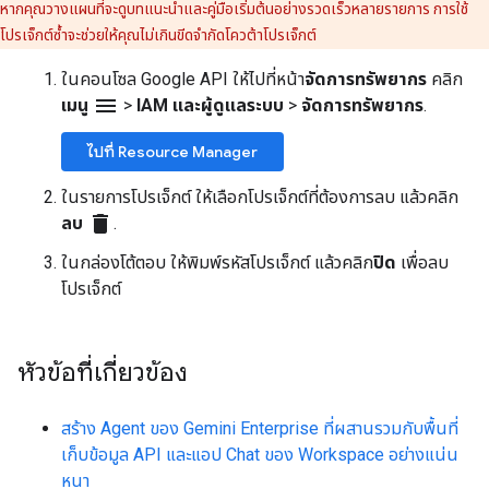
หากคุณวางแผนที่จะดูบทแนะนำและคู่มือเริ่มต้นอย่างรวดเร็วหลายรายการ การใช้
โปรเจ็กต์ซ้ำจะช่วยให้คุณไม่เกินขีดจำกัดโควต้าโปรเจ็กต์
ในคอนโซล Google API ให้ไปที่หน้า
จัดการทรัพยากร
คลิก
menu
เมนู
>
IAM และผู้ดูแลระบบ
>
จัดการทรัพยากร
.
ไปที่ Resource Manager
ในรายการโปรเจ็กต์ ให้เลือกโปรเจ็กต์ที่ต้องการลบ แล้วคลิก
delete
ลบ
.
ในกล่องโต้ตอบ ให้พิมพ์รหัสโปรเจ็กต์ แล้วคลิก
ปิด
เพื่อลบ
โปรเจ็กต์
หัวข้อที่เกี่ยวข้อง
สร้าง Agent ของ Gemini Enterprise ที่ผสานรวมกับพื้นที่
เก็บข้อมูล API และแอป Chat ของ Workspace อย่างแน่น
หนา