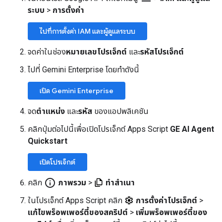
ระบบ
>
การตั้งค่า
ไปที่การตั้งค่า IAM และผู้ดูแลระบบ
จดค่าในช่อง
หมายเลขโปรเจ็กต์
และ
รหัสโปรเจ็กต์
ไปที่ Gemini Enterprise โดยทำดังนี้
เปิด Gemini Enterprise
จด
ตำแหน่ง
และ
รหัส
ของแอปพลิเคชัน
คลิกปุ่มต่อไปนี้เพื่อเปิดโปรเจ็กต์ Apps Script
GE AI Agent
Quickstart
เปิดโปรเจ็กต์
info_outline
คลิก
ภาพรวม
>
ทำสำเนา
ในโปรเจ็กต์ Apps Script คลิก
การตั้งค่าโปรเจ็กต์
>
แก้ไขพร็อพเพอร์ตี้ของสคริปต์
>
เพิ่มพร็อพเพอร์ตี้ของ