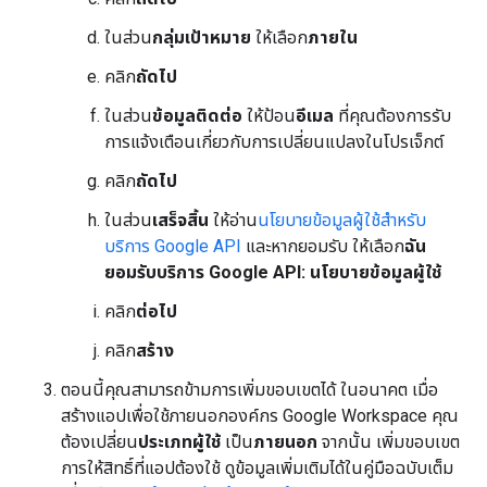
ในส่วน
กลุ่มเป้าหมาย
ให้เลือก
ภายใน
คลิก
ถัดไป
ในส่วน
ข้อมูลติดต่อ
ให้ป้อน
อีเมล
ที่คุณต้องการรับ
การแจ้งเตือนเกี่ยวกับการเปลี่ยนแปลงในโปรเจ็กต์
คลิก
ถัดไป
ในส่วน
เสร็จสิ้น
ให้อ่าน
นโยบายข้อมูลผู้ใช้สำหรับ
บริการ Google API
และหากยอมรับ ให้เลือก
ฉัน
ยอมรับบริการ Google API: นโยบายข้อมูลผู้ใช้
คลิก
ต่อไป
คลิก
สร้าง
ตอนนี้คุณสามารถข้ามการเพิ่มขอบเขตได้ ในอนาคต เมื่อ
สร้างแอปเพื่อใช้ภายนอกองค์กร Google Workspace คุณ
ต้องเปลี่ยน
ประเภทผู้ใช้
เป็น
ภายนอก
จากนั้น เพิ่มขอบเขต
การให้สิทธิ์ที่แอปต้องใช้ ดูข้อมูลเพิ่มเติมได้ในคู่มือฉบับเต็ม