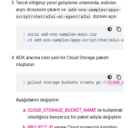
Tercih ettiğiniz yerel geliştirme ortamında, indirilen
arşiv dosyasını çıkarın ve
add-ons-samples/apps-
script/chat/a2ui-ai-agent/a2ui
dizinini açın.
unzip
add-ons-samples-main.zip
cd
add-ons-samples/apps-script/chat/a2ui-ai
ADK aracına özel yeni bir Cloud Storage paketi
oluşturun.
gcloud
storage
buckets
create
gs://
CLOUD_ST
Aşağıdakini değiştirin:
CLOUD_STORAGE_BUCKET_NAME
ile kullanmak
istediğiniz benzersiz bir paket adıyla değiştirin.
PROJECT_ID
yerine Cloud projenizin kimliğini