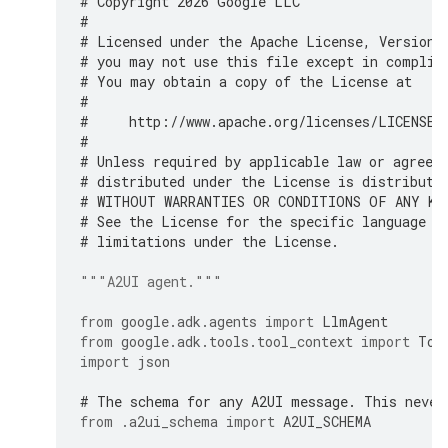
# Copyright 2026 Google LLC
#
# Licensed under the Apache License, Version 
# you may not use this file except in complia
# You may obtain a copy of the License at
#
#     http://www.apache.org/licenses/LICENSE-
#
# Unless required by applicable law or agreed
# distributed under the License is distribute
# WITHOUT WARRANTIES OR CONDITIONS OF ANY KIN
# See the License for the specific language g
# limitations under the License.
"""A2UI agent."""
from
google.adk.agents
import
LlmAgent
from
google.adk.tools.tool_context
import
Too
import
json
# The schema for any A2UI message. This never
from
.a2ui_schema
import
A2UI_SCHEMA