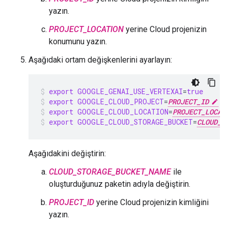
yazın.
PROJECT_LOCATION
yerine Cloud projenizin
konumunu yazın.
Aşağıdaki ortam değişkenlerini ayarlayın:
export
GOOGLE_GENAI_USE_VERTEXAI
=
true
export
GOOGLE_CLOUD_PROJECT
=
PROJECT_ID
export
GOOGLE_CLOUD_LOCATION
=
PROJECT_LOCAT
export
GOOGLE_CLOUD_STORAGE_BUCKET
=
CLOUD_S
Aşağıdakini değiştirin:
CLOUD_STORAGE_BUCKET_NAME
ile
oluşturduğunuz paketin adıyla değiştirin.
PROJECT_ID
yerine Cloud projenizin kimliğini
yazın.