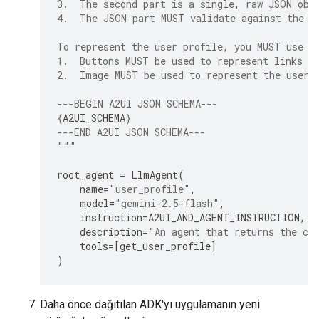
3.  The second part is a single, raw JSON obj
4.  The JSON part MUST validate against the A
To represent the user profile, you MUST use t
1.  Buttons MUST be used to represent links (
2.  Image MUST be used to represent the user'
---BEGIN A2UI JSON SCHEMA---
{
A2UI_SCHEMA
}
---END A2UI JSON SCHEMA---
"""
root_agent
=
LlmAgent
(
name
=
"user_profile"
,
model
=
"gemini-2.5-flash"
,
instruction
=
A2UI_AND_AGENT_INSTRUCTION
,
description
=
"An agent that returns the cu
tools
=
[
get_user_profile
]
)
Daha önce dağıtılan ADK'yı uygulamanın yeni