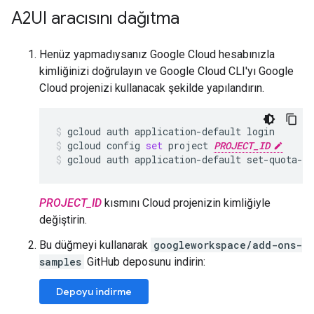
A2UI aracısını dağıtma
Henüz yapmadıysanız Google Cloud hesabınızla
kimliğinizi doğrulayın ve Google Cloud CLI'yı Google
Cloud projenizi kullanacak şekilde yapılandırın.
gcloud
auth
application-default
login
gcloud
config
set
project
PROJECT_ID
gcloud
auth
application-default
set-quota-p
PROJECT_ID
kısmını Cloud projenizin kimliğiyle
değiştirin.
Bu düğmeyi kullanarak
googleworkspace/add-ons-
samples
GitHub deposunu indirin:
Depoyu indirme