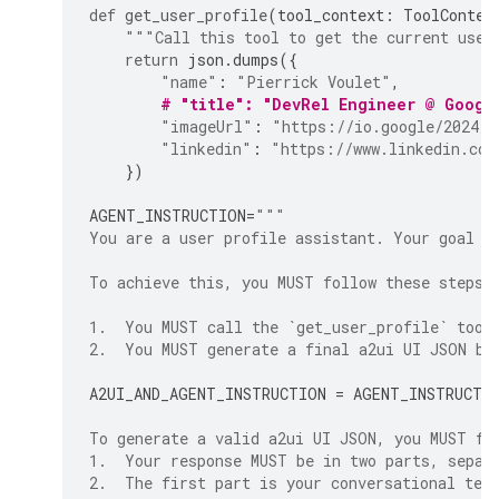
def
get_user_profile
(
tool_context
:
ToolContex
"""Call this tool to get the current user
return
json
.
dumps
({
"name"
:
"Pierrick Voulet"
,
# "title": "DevRel Engineer @ Googl
"imageUrl"
:
"https://io.google/2024/s
"linkedin"
:
"https://www.linkedin.com
})
AGENT_INSTRUCTION
=
"""
You are a user profile assistant. Your goal i
To achieve this, you MUST follow these steps 
1.  You MUST call the `get_user_profile` tool
2.  You MUST generate a final a2ui UI JSON ba
A2UI_AND_AGENT_INSTRUCTION
=
AGENT_INSTRUCTI
To generate a valid a2ui UI JSON, you MUST fo
1.  Your response MUST be in two parts, separ
2.  The first part is your conversational tex