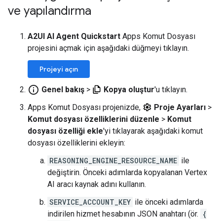
ve yapılandırma
A2UI AI Agent Quickstart
Apps Komut Dosyası
projesini açmak için aşağıdaki düğmeyi tıklayın.
Projeyi açın
info_outline
Genel bakış
>
Kopya oluştur
'u tıklayın.
Apps Komut Dosyası projenizde,
Proje Ayarları
>
Komut dosyası özelliklerini düzenle
>
Komut
dosyası özelliği ekle
'yi tıklayarak aşağıdaki komut
dosyası özelliklerini ekleyin:
REASONING_ENGINE_RESOURCE_NAME
ile
değiştirin. Önceki adımlarda kopyalanan Vertex
AI aracı kaynak adını kullanın.
SERVICE_ACCOUNT_KEY
ile önceki adımlarda
indirilen hizmet hesabının JSON anahtarı (ör.
{