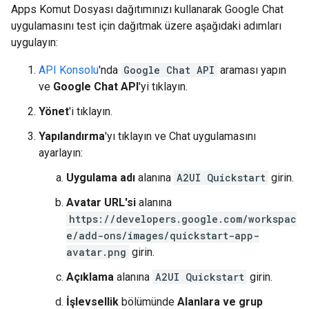
Apps Komut Dosyası dağıtımınızı kullanarak Google Chat
uygulamasını test için dağıtmak üzere aşağıdaki adımları
uygulayın:
API Konsolu
'nda
Google Chat API
araması yapın
ve
Google Chat API
'yi tıklayın.
Yönet
'i tıklayın.
Yapılandırma
'yı tıklayın ve Chat uygulamasını
ayarlayın:
Uygulama adı
alanına
A2UI Quickstart
girin.
Avatar URL'si
alanına
https://developers.google.com/workspac
e/add-ons/images/quickstart-app-
avatar.png
girin.
Açıklama
alanına
A2UI Quickstart
girin.
İşlevsellik
bölümünde
Alanlara ve grup