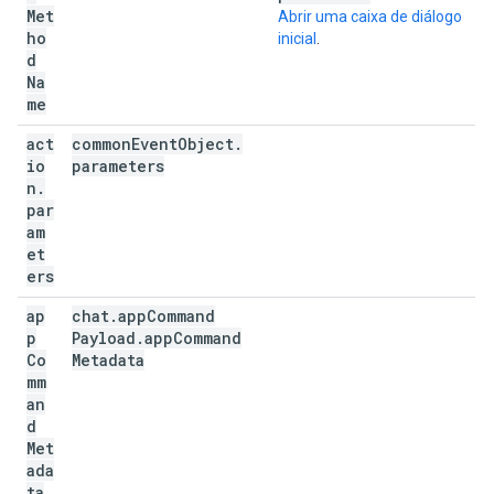
Met
Abrir uma caixa de diálogo
ho
inicial
.
d
Na
me
act
common
Event
Object
.
io
parameters
n
.
par
am
et
ers
ap
chat
.
app
Command
p
Payload
.
app
Command
Co
Metadata
mm
an
d
Met
ada
ta