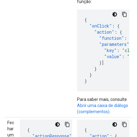
função:
{
"onClick"
:
{
"action"
:
{
"function"
:
"ht
"parameters"
:
[
"key"
:
"click
"value"
:
"su
}]
}
}
}
Para saber mais, consulte
Abrir uma caixa de diálogo
(complementos)
.
Fec
har
{
{
um
"actionResponse"
:
{
"action"
:
{