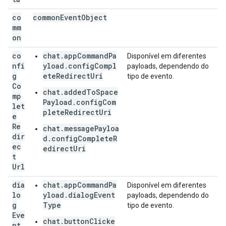
co
common
Event
Object
mm
on
co
chat.appCommandPa
Disponível em diferentes
nfi
yload.configCompl
payloads, dependendo do
g
eteRedirectUri
tipo de evento.
Co
chat.addedToSpace
mp
Payload.configCom
let
pleteRedirectUri
e
Re
chat.messagePayloa
dir
d.configCompleteR
ec
edirectUri
t
Url
dia
chat.appCommandPa
Disponível em diferentes
lo
yload.dialogEvent
payloads, dependendo do
g
Type
tipo de evento.
Eve
chat.buttonClicke
nt