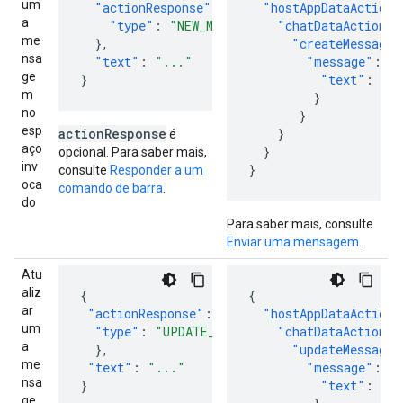
um
"actionResponse"
:
{
"hostAppDataAction"
a
"type"
:
"NEW_MESSAGE"
"chatDataAction"
:
me
},
"createMessageA
nsa
"text"
:
"..."
"message"
:
{
ge
}
"text"
:
".
m
}
no
}
esp
actionResponse
}
é
aço
}
opcional. Para saber mais,
inv
}
consulte
Responder a um
oca
comando de barra
.
do
Para saber mais, consulte
Enviar uma mensagem
.
Atu
aliz
{
{
ar
"actionResponse"
:
{
"hostAppDataAction"
um
"type"
:
"UPDATE_MESSAGE"
"chatDataAction"
:
a
},
"updateMessageA
me
"text"
:
"..."
"message"
:
{
nsa
}
"text"
:
".
ge