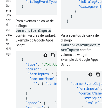
bot
"dialogEventType"
:
"..."
"isDialogEvent"
ão
}
"dialogEventTyp
em
}
um
}
car
}
Para eventos de caixa de
d
diálogo,
ou
common.formInputs
caix
contém valores de widget.
Para eventos de caixa de
a
Exemplo do Google Apps
diálogo,
de
commonEventObject.f
Script:
diál
ormInputs
contém
ogo
valores de widget.
{
Exemplo do Google Apps
"type"
:
"CARD_CLICKED"
,
Script:
"common"
:
{
"formInputs"
:
{
"contactName"
:
{
{
""
:
{
"stringInputs"
"commonEventObject
:
{
"value"
:
[
"Ka
}
"formInputs"
:
{
}
"contactName"
:
},
"stringInputs
"space"
:
{
...
},
"value"
:
[
"
"message"
:
{
...
},
}