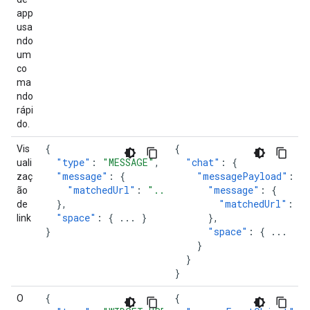
app
usa
ndo
um
co
ma
ndo
rápi
do.
{
{
Vis
"type"
:
"MESSAGE"
,
"chat"
:
{
uali
"message"
:
{
"messagePayload"
:
{
zaç
"matchedUrl"
:
"..."
"message"
:
{
ão
},
"matchedUrl"
:
"
de
"space"
:
{
...
}
},
link
}
"space"
:
{
...
}
}
}
}
{
{
O