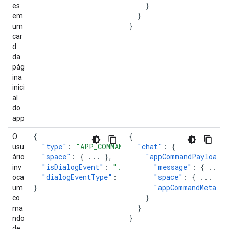
}
es
}
em
}
um
car
d
da
pág
ina
inici
al
do
app
{
{
O
"type"
:
"APP_COMMAND"
,
"chat"
:
{
usu
"space"
:
{
...
},
"appCommandPayload"
ário
"isDialogEvent"
:
"..."
,
"message"
:
{
...
}
inv
"dialogEventType"
:
"..."
"space"
:
{
...
},
oca
}
"appCommandMetadat
um
}
co
}
ma
}
ndo
de