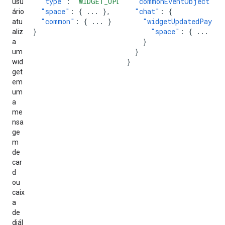
"type"
:
"WIDGET_UPDATED"
"commonEventObject"
,
:
usu
"space"
:
{
...
},
"chat"
:
{
ário
"common"
:
{
...
}
"widgetUpdatedPayloa
atu
}
"space"
:
{
...
}
aliz
}
a
}
um
}
wid
get
em
um
a
me
nsa
ge
m
de
car
d
ou
caix
a
de
diál