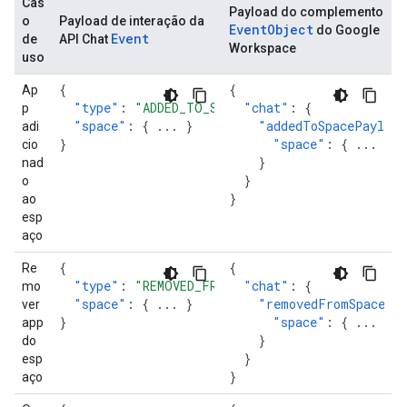
Cas
Payload do complemento
o
Payload de interação da
EventObject
do Google
Event
de
API Chat
Workspace
uso
{
{
Ap
"type"
:
"ADDED_TO_SPACE"
"chat"
,
:
{
p
"space"
:
{
...
}
"addedToSpacePayload
adi
}
"space"
:
{
...
}
cio
}
nad
}
o
}
ao
esp
aço
{
{
Re
"type"
:
"REMOVED_FROM_SPACE"
"chat"
,
:
{
mo
"space"
:
{
...
}
"removedFromSpacePa
ver
}
"space"
:
{
...
}
app
}
do
}
esp
}
aço