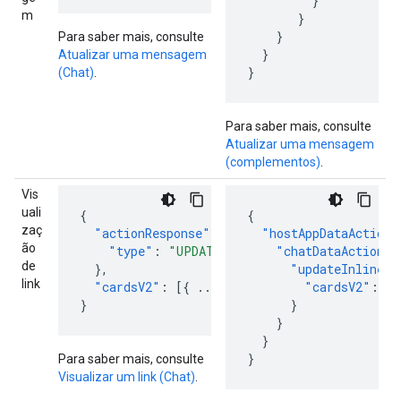
}
m
}
}
Para saber mais, consulte
}
Atualizar uma mensagem
}
(Chat)
.
Para saber mais, consulte
Atualizar uma mensagem
(complementos)
.
Vis
uali
{
{
zaç
"actionResponse"
:
{
"hostAppDataAction"
ão
"type"
:
"UPDATE_USER_MESSAGE_CARDS"
"chatDataAction"
:
de
},
"updateInlinePr
link
"cardsV2"
:
[{
...
}]
"cardsV2"
:
[{
}
}
}
}
}
Para saber mais, consulte
Visualizar um link (Chat)
.