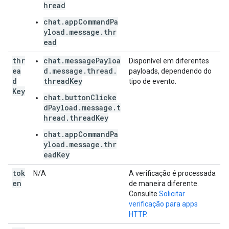
hread
chat.appCommandPa
yload.message.thr
ead
thr
chat.messagePayloa
Disponível em diferentes
ea
d.message.thread.
payloads, dependendo do
d
threadKey
tipo de evento.
Key
chat.buttonClicke
dPayload.message.t
hread.threadKey
chat.appCommandPa
yload.message.thr
eadKey
tok
N/A
A verificação é processada
en
de maneira diferente.
Consulte
Solicitar
verificação para apps
HTTP
.