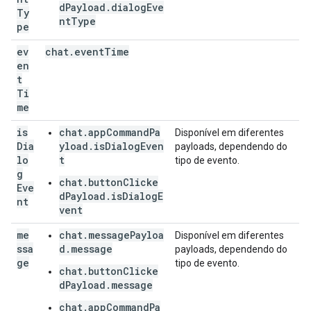
dPayload.dialogEve
Ty
ntType
pe
ev
chat
.
event
Time
en
t
Ti
me
is
chat.appCommandPa
Disponível em diferentes
Dia
yload.isDialogEven
payloads, dependendo do
lo
t
tipo de evento.
g
chat.buttonClicke
Eve
dPayload.isDialogE
nt
vent
me
chat.messagePayloa
Disponível em diferentes
ssa
d.message
payloads, dependendo do
ge
tipo de evento.
chat.buttonClicke
dPayload.message
chat.appCommandPa