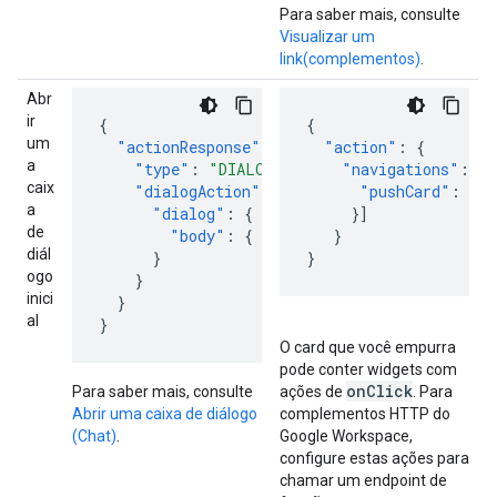
Para saber mais, consulte
Visualizar um
link(complementos)
.
Abr
ir
{
{
um
"actionResponse"
:
{
"action"
:
{
a
"type"
:
"DIALOG"
,
"navigations"
:
[{
caix
"dialogAction"
:
{
"pushCard"
:
{
/
a
"dialog"
:
{
}]
de
"body"
:
{
/* Card object */
}
}
diál
}
}
ogo
}
inici
}
al
}
O card que você empurra
pode conter widgets com
on
Click
Para saber mais, consulte
ações de
. Para
Abrir uma caixa de diálogo
complementos HTTP do
(Chat)
.
Google Workspace,
configure estas ações para
chamar um endpoint de