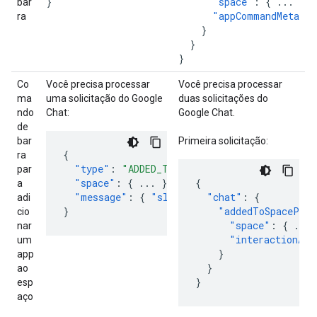
}
"space"
:
{
...
},
bar
"appCommandMetadat
ra
}
}
}
Co
Você precisa processar
Você precisa processar
ma
uma solicitação do Google
duas solicitações do
ndo
Chat:
Google Chat.
de
bar
Primeira solicitação:
{
ra
"type"
:
"ADDED_TO_SPACE"
,
par
"space"
:
{
...
},
{
a
"message"
:
{
"slashCommand"
"chat"
:
:
{
{
...
}
}
adi
}
"addedToSpacePayl
cio
"space"
:
{
...
nar
"interactionAdd
um
}
app
}
ao
}
esp
aço