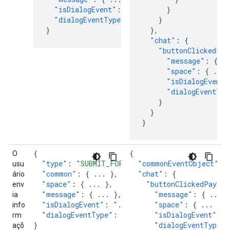
"isDialogEvent"
:
true
,
}
"dialogEventType"
:
"..."
}
}
},
"chat"
:
{
"buttonClickedPay
"message"
:
{
..
"space"
:
{
...
"isDialogEvent"
"dialogEventTyp
}
}
}
{
{
O
"type"
:
"SUBMIT_FORM"
,
"commonEventObject"
:
usu
"common"
:
{
...
},
"chat"
:
{
ário
"space"
:
{
...
},
"buttonClickedPayloa
env
"message"
:
{
...
},
"message"
:
{
...
}
ia
"isDialogEvent"
:
"..."
,
"space"
:
{
...
},
info
"dialogEventType"
:
"..."
"isDialogEvent"
:
"
rm
}
"dialogEventType"
:
açõ