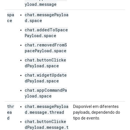
yload.message
spa
chat.messagePayloa
ce
d.space
chat.addedToSpace
Payload.space
chat.removedFromS
pacePayload.space
chat.buttonClicke
dPayload.space
chat.widgetUpdate
dPayload.space
chat.appCommandPa
yload.space
thr
chat.messagePayloa
Disponível em diferentes
ea
d.message.thread
payloads, dependendo do
d
tipo de evento.
chat.buttonClicke
dPayload.message.t