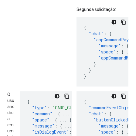
Segunda solicitação:
{
"chat"
:
{
"appCommandPaylo
"message"
:
{
..
"space"
:
{
...
"appCommandMeta
}
}
}
O
usu
{
{
ário
"type"
:
"CARD_CLICKED"
,
"commonEventObject
clic
"common"
:
{
...
},
"chat"
:
{
a
"space"
:
{
...
},
"buttonClickedPay
em
"message"
:
{
...
},
"message"
:
{
..
um
"isDialogEvent"
:
"..."
,
"space"
:
{
...