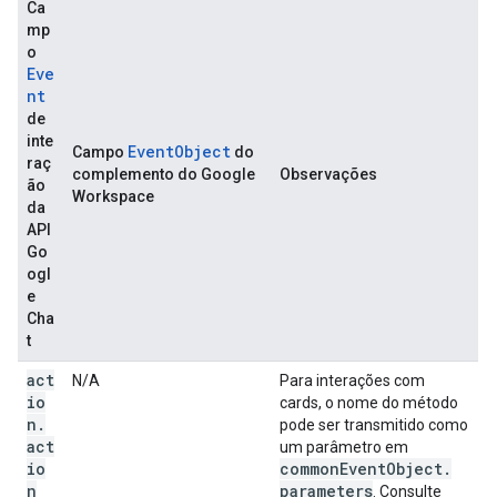
Ca
mp
o
Eve
nt
de
inte
EventObject
Campo
do
raç
complemento do Google
Observações
ão
Workspace
da
API
Go
ogl
e
Cha
t
act
N/A
Para interações com
io
cards, o nome do método
n
.
pode ser transmitido como
act
um parâmetro em
io
common
Event
Object
.
n
parameters
. Consulte