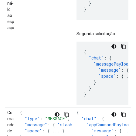
}
ná-
}
lo
ao
esp
aço
Segunda solicitação:
{
"chat"
:
{
"messagePayload"
"message"
:
{
..
"space"
:
{
...
}
}
}
{
{
Co
"type"
:
"MESSAGE"
,
"chat"
:
{
ma
"message"
:
{
"slashCommand"
"appCommandPayload"
:
{
...
}
},
ndo
"space"
:
{
...
}
"message"
:
{
...
}
de