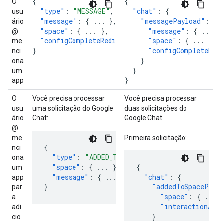
{
{
O
"type"
:
"MESSAGE"
,
"chat"
:
{
usu
"message"
:
{
...
},
"messagePayload"
:
{
ário
"space"
:
{
...
},
"message"
:
{
...
}
@
"configCompleteRedirectUrl"
:
"space"
"..."
:
{
...
},
me
}
"configCompleteRed
nci
}
ona
}
um
}
app
O
Você precisa processar
Você precisa processar
usu
uma solicitação do Google
duas solicitações do
ário
Chat:
Google Chat.
@
me
Primeira solicitação:
{
nci
"type"
:
"ADDED_TO_SPACE"
,
ona
"space"
:
{
...
},
{
um
"message"
:
{
...
}
"chat"
:
{
app
}
"addedToSpacePayl
par
"space"
:
{
...
a
"interactionAdd
adi
}
cio