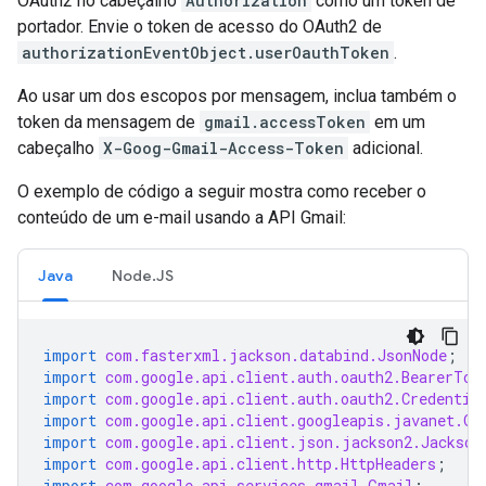
OAuth2 no cabeçalho
Authorization
como um token de
portador. Envie o token de acesso do OAuth2 de
authorizationEventObject.userOauthToken
.
Ao usar um dos escopos por mensagem, inclua também o
token da mensagem de
gmail.accessToken
em um
cabeçalho
X-Goog-Gmail-Access-Token
adicional.
O exemplo de código a seguir mostra como receber o
conteúdo de um e-mail usando a API Gmail:
Java
Node.JS
import
com.fasterxml.jackson.databind.JsonNode
;
import
com.google.api.client.auth.oauth2.BearerTok
import
com.google.api.client.auth.oauth2.Credentia
import
com.google.api.client.googleapis.javanet.Go
import
com.google.api.client.json.jackson2.Jackson
import
com.google.api.client.http.HttpHeaders
;
import
com.google.api.services.gmail.Gmail
;