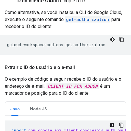
ID do cliente OAuth
e copie o ID.
Como alternativa, se você instalou a CLI do Google Cloud,
execute o seguinte comando
get-authorization
para
receber o ID do cliente:
gcloud
workspace-add-ons
Extrair o ID do usuário e o e-mail
O exemplo de código a seguir recebe o ID do usuário e o
endereço de e-mail.
CLIENT_ID_FOR_ADDON
é um
marcador de posição para o ID do cliente:
Java
Node.JS
import
com.google.api.client.googleapis.auth.oauth