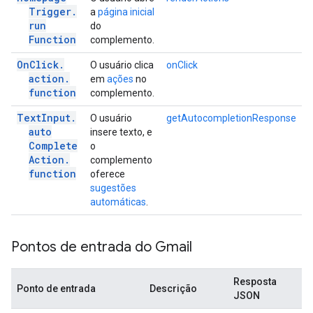
Trigger
.
a
página inicial
run
do
Function
complemento.
On
Click
.
O usuário clica
onClick
action
.
em
ações
no
function
complemento.
Text
Input
.
O usuário
getAutocompletionResponse
auto
insere texto, e
Complete
o
Action
.
complemento
function
oferece
sugestões
automáticas
.
Pontos de entrada do Gmail
Resposta
Ponto de entrada
Descrição
JSON