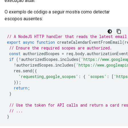
execução atual.
O exemplo de código a seguir mostra como detectar
escopos ausentes:
// A NodeJS HTTP handler that reads the latest email
export
async
function
createCalendarEventFromEmail
(
r
// Ensure the required scopes are authorized.
const
authorizedScopes
=
req
.
body
.
authorizationEven
if
(
!
authorizedScopes
.
includes
(
'https://www.googlea
!
authorizedScopes
.
includes
(
'https://www.googleapi
res
.
send
({
'requesting_google_scopes'
:
{
'scopes'
:
[
'https
});
return
;
}
// Use the token for API calls and return a card re
// ...
}