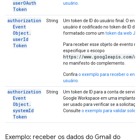
user
OAuth
usuário
.
Token
authorization
String
Um token de ID do usuário final. O end
Event
usuário é codificado no token de ID do u
Object
.
formatado como um
token da web JS
user
Id
Para receber esse objeto de evento na 
Token
especifique o escopo
https://www.googleapis.com/au
no manifesto do complemento.
Confira
o exemplo para receber o ende
usuário
.
authorization
String
Um token de ID para a conta de servi
Event
Google Workspace em uma implantação 
Object
.
ser usado para verificar se a solicitaç
system
Id
Consulte
o exemplo para validar solici
Token
Exemplo: receber os dados do Gmail do