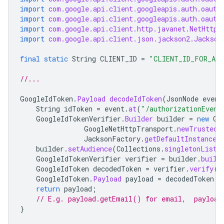
import
com.google.api.client.googleapis.auth.oauth
import
com.google.api.client.googleapis.auth.oauth
import
com.google.api.client.http.javanet.NetHttpT
import
com.google.api.client.json.jackson2.Jackson
final
static
String
CLIENT_ID
=
"CLIENT_ID_FOR_ADD
//...
GoogleIdToken
.
Payload
decodeIdToken
(
JsonNode
event
String
idToken
=
event
.
at
(
"/authorizationEvent
GoogleIdTokenVerifier
.
Builder
builder
=
new
Go
GoogleNetHttpTransport
.
newTrustedT
JacksonFactory
.
getDefaultInstance
(
builder
.
setAudience
(
Collections
.
singletonList
(
GoogleIdTokenVerifier
verifier
=
builder
.
build
GoogleIdToken
decodedToken
=
verifier
.
verify
(
i
GoogleIdToken
.
Payload
payload
=
decodedToken
.
g
return
payload
;
// E.g. payload.getEmail() for email,  payload
}