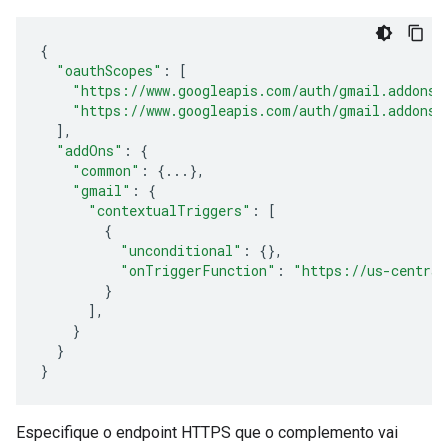
{
"oauthScopes"
:
[
"https://www.googleapis.com/auth/gmail.addons.
"https://www.googleapis.com/auth/gmail.addons.
],
"addOns"
:
{
"common"
:
{
...
},
"gmail"
:
{
"contextualTriggers"
:
[
{
"unconditional"
:
{},
"onTriggerFunction"
:
"https://us-central
}
],
}
}
}
Especifique o endpoint HTTPS que o complemento vai