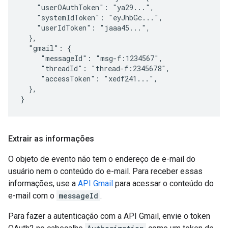
    "userOAuthToken": "ya29...",

    "systemIdToken": "eyJhbGc...",

    "userIdToken": "jaaa45...",

  },

  "gmail": {

     "messageId": "msg-f:1234567",

     "threadId": "thread-f:2345678",

     "accessToken": "xedf241...",

  },

}
Extrair as informações
O objeto de evento não tem o endereço de e-mail do
usuário nem o conteúdo do e-mail. Para receber essas
informações, use a
API Gmail
para acessar o conteúdo do
e-mail com o
messageId
.
Para fazer a autenticação com a API Gmail, envie o token