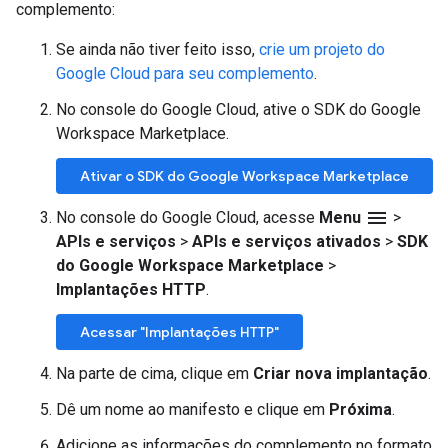
complemento:
Se ainda não tiver feito isso,
crie um projeto do
Google Cloud para seu complemento
.
No console do Google Cloud, ative o SDK do Google
Workspace Marketplace.
Ativar o SDK do Google Workspace Marketplace
menu
No console do Google Cloud, acesse
Menu
>
APIs e serviços
>
APIs e serviços ativados
>
SDK
do Google Workspace Marketplace
>
Implantações HTTP
.
Acessar "Implantações HTTP"
Na parte de cima, clique em
Criar nova implantação
.
Dê um nome ao manifesto e clique em
Próxima
.
Adicione as informações do complemento no formato