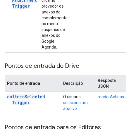
Attachment
clica no
Trigger
provedor de
anexos do
complemento
no menu
suspenso de
anexos do
Google
Agenda.
Pontos de entrada do Drive
Resposta
Ponto de entrada
Descrição
JSON
on
Items
Selected
O usuário
renderActions
Trigger
seleciona um
arquivo
.
Pontos de entrada para os Editores