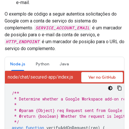
e-mail.
O exemplo de código a seguir autentica solicitações do
Google com a conta de serviço do sistema do
complemento.
SERVICE_ACCOUNT_EMAIL
é um marcador
de posição para o e-mail da conta de serviço, e
HTTP_ENDPOINT
é um marcador de posição para o URL do
serviço do complemento.
Node.js
Python
Java
node/chat/secured-app/index.js
Ver no GitHub
/**
 * Determine whether a Google Workspace add-on req
 * 
 * @param {Object} req Request sent from Google Wo
 * @return {boolean} Whether the request is legiti
 */
async
function
verifyAddOnRequest
(
req
)
{