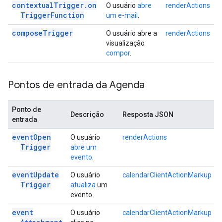
contextual
Trigger
.
on
O usuário
abre
renderActions
Trigger
Function
um e-mail
.
compose
Trigger
O usuário abre a
renderActions
visualização
compor
.
Pontos de entrada da Agenda
Ponto de
Descrição
Resposta JSON
entrada
event
Open
O usuário
renderActions
Trigger
abre um
evento
.
event
Update
O usuário
calendarClientActionMarkup
Trigger
atualiza
um
evento.
event
O usuário
calendarClientActionMarkup