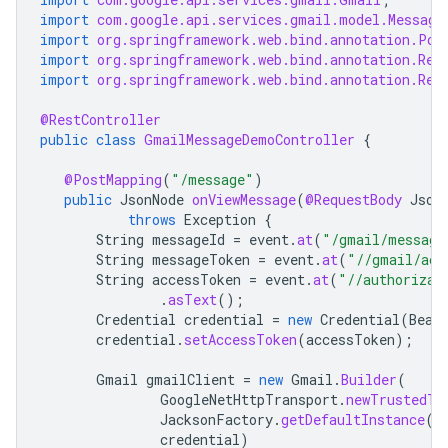
import
com.google.api.services.gmail.model.Message
import
org.springframework.web.bind.annotation.Pos
import
org.springframework.web.bind.annotation.Req
import
org.springframework.web.bind.annotation.Res
@RestController
public
class
GmailMessageDemoController
{
@PostMapping
(
"/message"
)
public
JsonNode
onViewMessage
(
@RequestBody
Json
throws
Exception
{
String
messageId
=
event
.
at
(
"/gmail/message
String
messageToken
=
event
.
at
(
"//gmail/acc
String
accessToken
=
event
.
at
(
"//authorizat
.
asText
();
Credential
credential
=
new
Credential
(
Bear
credential
.
setAccessToken
(
accessToken
);
Gmail
gmailClient
=
new
Gmail
.
Builder
(
GoogleNetHttpTransport
.
newTrustedTr
JacksonFactory
.
getDefaultInstance
()
credential
)