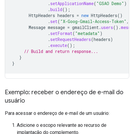
.
setApplicationName
(
"GSAO Demo"
)
.
build
();
HttpHeaders
headers
=
new
HttpHeaders
()
.
set
(
"X-Goog-Gmail-Access-Token"
,
m
Message
message
=
gmailClient
.
users
().
messa
.
setFormat
(
"metadata"
)
.
setRequestHeaders
(
headers
)
.
execute
();
// Build and return response...
}
}
Exemplo: receber o endereço de e-mail do
usuário
Para acessar o endereço de e-mail de um usuário:
Adicione o escopo relevante ao recurso de
implantação do complemento.