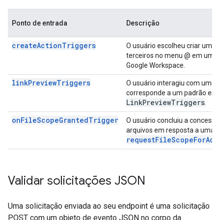
Ponto de entrada
Descrição
createActionTriggers
O usuário escolheu criar um r
terceiros no menu @ em um ap
Google Workspace.
linkPreviewTriggers
O usuário interagiu com um U
corresponde a um padrão esp
Link
Preview
Triggers
.
onFileScopeGrantedTrigger
O usuário concluiu a concessã
arquivos em resposta a uma 
requestFileScopeForAct
Validar solicitações JSON
Uma solicitação enviada ao seu endpoint é uma solicitação
POST com um objeto de evento JSON no corpo da