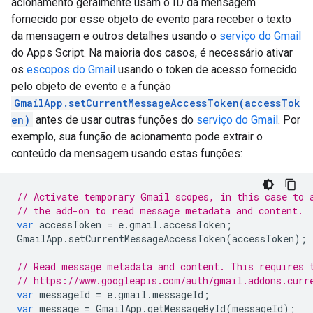
acionamento geralmente usam o ID da mensagem
fornecido por esse objeto de evento para receber o texto
da mensagem e outros detalhes usando o
serviço do Gmail
do Apps Script. Na maioria dos casos, é necessário ativar
os
escopos do Gmail
usando o token de acesso fornecido
pelo objeto de evento e a função
GmailApp.setCurrentMessageAccessToken(accessTok
en)
antes de usar outras funções do
serviço do Gmail
. Por
exemplo, sua função de acionamento pode extrair o
conteúdo da mensagem usando estas funções:
// Activate temporary Gmail scopes, in this case to 
// the add-on to read message metadata and content.
var
accessToken
=
e
.
gmail
.
accessToken
;
GmailApp
.
setCurrentMessageAccessToken
(
accessToken
);
// Read message metadata and content. This requires 
// https://www.googleapis.com/auth/gmail.addons.curr
var
messageId
=
e
.
gmail
.
messageId
;
var
message
=
GmailApp
.
getMessageById
(
messageId
);