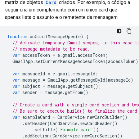
matriz de objetos
Card
criados. Por exemplo, o código a
seguir cria um complemento com um único card que
apenas lista o assunto e o remetente da mensagem:
function
onGmailMessageOpen
(
e
)
{
// Activate temporary Gmail scopes, in this case t
// message metadata to be read.
var
accessToken
=
e
.
gmail
.
accessToken
;
GmailApp
.
setCurrentMessageAccessToken
(
accessToken
)
var
messageId
=
e
.
gmail
.
messageId
;
var
message
=
GmailApp
.
getMessageById
(
messageId
);
var
subject
=
message
.
getSubject
();
var
sender
=
message
.
getFrom
();
// Create a card with a single card section and two
// Be sure to execute build() to finalize the card
var
exampleCard
=
CardService
.
newCardBuilder
()
.
setHeader
(
CardService
.
newCardHeader
()
.
setTitle
(
'Example card'
))
.
addSection
(
CardService
.
newCardSection
()