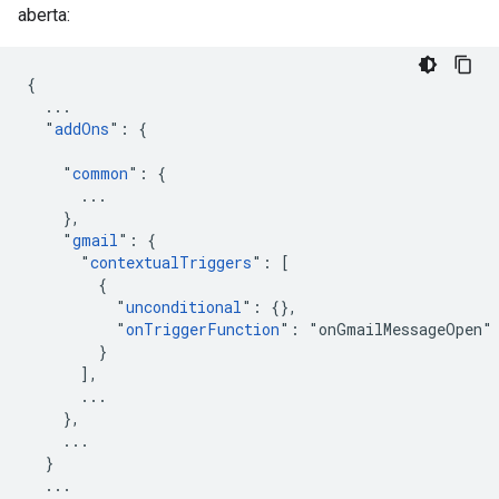
aberta:
{

  ...

  "
addOns
": {

    "
common
": {

      ...

    },

    "
gmail
": {

      "
contextualTriggers
": [

        {

          "
unconditional
": {},

          "
onTriggerFunction
": "onGmailMessageOpen"

        }

      ],

      ...

    },

    ...

  }

  ...
