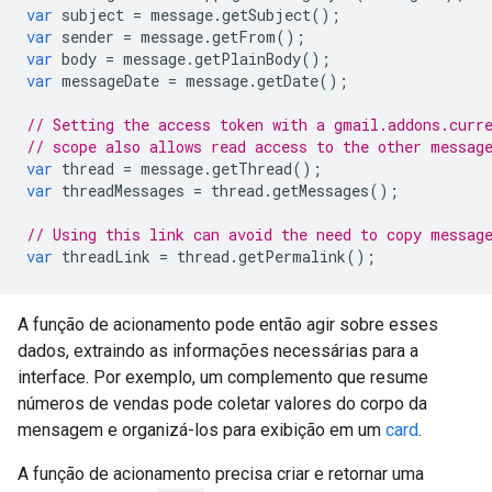
var
subject
=
message
.
getSubject
();
var
sender
=
message
.
getFrom
();
var
body
=
message
.
getPlainBody
();
var
messageDate
=
message
.
getDate
();
// Setting the access token with a gmail.addons.curr
// scope also allows read access to the other messag
var
thread
=
message
.
getThread
();
var
threadMessages
=
thread
.
getMessages
();
// Using this link can avoid the need to copy messag
var
threadLink
=
thread
.
getPermalink
();
A função de acionamento pode então agir sobre esses
dados, extraindo as informações necessárias para a
interface. Por exemplo, um complemento que resume
números de vendas pode coletar valores do corpo da
mensagem e organizá-los para exibição em um
card
.
A função de acionamento precisa criar e retornar uma