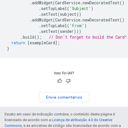
.
addWidget
(
CardService
.
newDecoratedText
()
.
setTopLabel
(
'Subject'
)
.
setText
(
subject
))
.
addWidget
(
CardService
.
newDecoratedText
()
.
setTopLabel
(
'From'
)
.
setText
(
sender
)))
.
build
();
// Don't forget to build the Card!
return
[
exampleCard
];
}
Isso foi útil?
Envie comentários
Exceto em caso de indicação contrária, o conteúdo desta página é
licenciado de acordo com a
Licença de atribuição 4.0 do Creative
Commons
, e as amostras de código são licenciadas de acordo com a