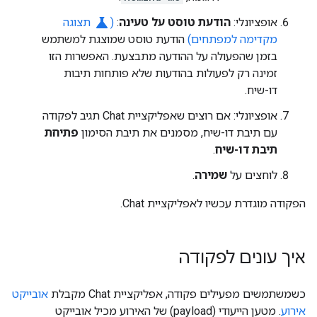
science
אופציונלי:
הודעת טוסט על טעינה
:
(
תצוגה
מקדימה למפתחים)
הודעת טוסט שמוצגת למשתמש
בזמן שהפעולה על ההודעה מתבצעת. האפשרות הזו
זמינה רק לפעולות בהודעות שלא פותחות תיבות
דו-שיח.
אופציונלי: אם רוצים שאפליקציית Chat תגיב לפקודה
עם תיבת דו-שיח, מסמנים את תיבת הסימון
פתיחת
תיבת דו-שיח
.
לוחצים על
שמירה
.
הפקודה מוגדרת עכשיו לאפליקציית Chat.
איך עונים לפקודה
כשמשתמשים מפעילים פקודה, אפליקציית Chat מקבלת
אובייקט
אירוע
. מטען הייעודי (payload) של האירוע מכיל אובייקט