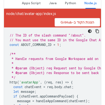
Apps Script
Java
Python
Node.js
node/chat/avatar-app/index.js
הצגת הקוד ב-GitHub
// The ID of the slash command "/about".
// You must use the same ID in the Google Chat API
const
ABOUT_COMMAND_ID
=
1
;
/**
 * Handle requests from Google Workspace add on
 *
 * @param {Object} req Request sent by Google Chat
 * @param {Object} res Response to be sent back to
 */
http
(
'avatarApp'
,
(
req
,
res
)
=
>
{
const
chatEvent
=
req
.
body
.
chat
;
let
message
;
if
(
chatEvent
.
appCommandPayload
)
{
message
=
handleAppCommand
(
chatEvent
);