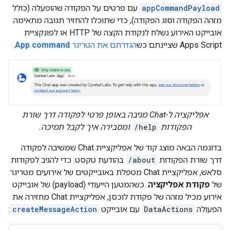
appCommandPayload
עם פרטים על הפקודה שהופעלה (כולל
מזהה הפקודה וסוג הפקודה), כדי שתוכלו להחזיר תגובה מתאימה.
אובייקט האירוע נשלח לנקודת הקצה של HTTP או לפונקציית
Apps Script שציינתם כש
הגדרתם את הטריגר
App command
.
אפליקציה ל-Chat מגיבה באופן פרטי לפקודה דרך שורת
הפקודות
/help
ומסבירה איך לקבל תמיכה.
בדוגמה הבאה מוצג קוד של אפליקציית Chat שמשיבה לפקודה
דרך שורת הפקודות
/about
בהודעת טקסט. כדי להגיב לפקודות
סלאש, אפליקציית Chat מטפלת באובייקטים של אירועים מטריגר
של
פקודת אפליקציה
. כשהמטען הייעודי (payload) של אובייקט
אירוע מכיל מזהה של פקודת לוכסן, אפליקציית Chat מחזירה את
הפעולה
DataActions
עם אובייקט
createMessageAction
: