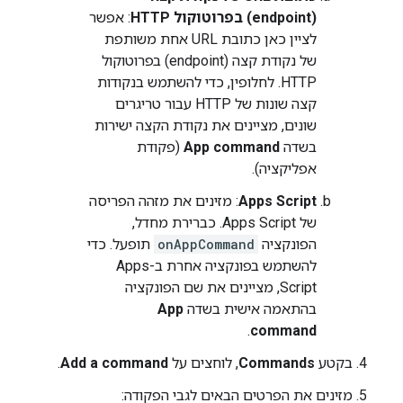
(endpoint) בפרוטוקול HTTP
: אפשר
לציין כאן כתובת URL אחת משותפת
של נקודת קצה (endpoint) בפרוטוקול
HTTP. לחלופין, כדי להשתמש בנקודות
קצה שונות של HTTP עבור טריגרים
שונים, מציינים את נקודת הקצה ישירות
בשדה
App command
(פקודת
אפליקציה).
Apps Script
: מזינים את מזהה הפריסה
של Apps Script. כברירת מחדל,
הפונקציה
onAppCommand
תופעל. כדי
להשתמש בפונקציה אחרת ב-Apps
Script, מציינים את שם הפונקציה
בהתאמה אישית בשדה
App
.
command
בקטע
Commands
, לוחצים על
Add a command
.
מזינים את הפרטים הבאים לגבי הפקודה: