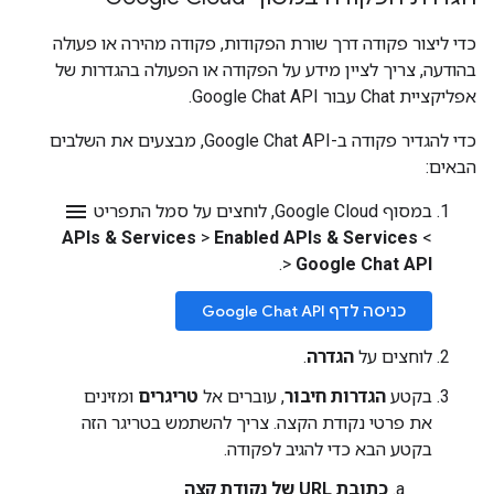
כדי ליצור פקודה דרך שורת הפקודות, פקודה מהירה או פעולה
בהודעה, צריך לציין מידע על הפקודה או הפעולה בהגדרות של
אפליקציית Chat עבור Google Chat API.
כדי להגדיר פקודה ב-Google Chat API, מבצעים את השלבים
הבאים:
menu
במסוף Google Cloud, לוחצים על סמל התפריט
APIs & Services
>
Enabled APIs & Services
>
.
>
Google Chat API
כניסה לדף Google Chat API
לוחצים על
הגדרה
.
בקטע
הגדרות חיבור
, עוברים אל
טריגרים
ומזינים
את פרטי נקודת הקצה. צריך להשתמש בטריגר הזה
בקטע הבא כדי להגיב לפקודה.
כתובת URL של נקודת קצה