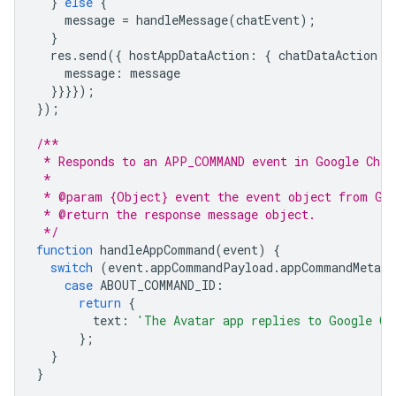
}
else
{
message
=
handleMessage
(
chatEvent
);
}
res
.
send
({
hostAppDataAction
:
{
chatDataAction
:
message
:
message
}}}});
});
/**
 * Responds to an APP_COMMAND event in Google Chat
 *
 * @param {Object} event the event object from Goo
 * @return the response message object.
 */
function
handleAppCommand
(
event
)
{
switch
(
event
.
appCommandPayload
.
appCommandMetada
case
ABOUT_COMMAND_ID
:
return
{
text
:
'The Avatar app replies to Google Ch
};
}
}