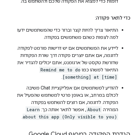
דומות כדי למצוא את הפקודה שלכם ולהשתמש בה.
כדי לתאר פקודה:
התיאור צריך להיות קצר וברור כדי שהמשתמשים ידעו
למה לצפות כשהם משתמשים בפקודה.
ליידע את המשתמשים אם יש דרישות פורמט לפקודה.
לדוגמה, אם אתם יוצרים פקודה דרך שורת הפקודות
שדורשת טקסט של ארגומנט, אתם יכולים להגדיר את
התיאור למשהו כמו
Remind me to do
.
[something] at [time]
להודיע למשתמשים אם אפליקציית Chat משיבה
לכולם במרחב, או באופן פרטי למשתמש שהפעיל את
הפקודה. לדוגמה, אם רוצים להשתמש בפקודה
המהירה
About
, אפשר לתאר אותה כך:
Learn
.
about this app (Only visible to you)
הגדרת הפקודה במסוף Google Cloud