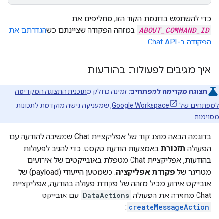
כדי להשתמש בדוגמת הקוד הזו, מחליפים את
ABOUT_COMMAND_ID
במזהה הפקודה שציינתם כש
הגדרתם את
הפקודה ב-Chat API
.
איך מגיבים לפעולות בהודעות
תצוגה מקדימה למפתחים:
זמינה כחלק מ
תוכנית התצוגה המקדימה
למפתחים של Google Workspace
, שמעניקה גישה מוקדמת לתכונות
מסוימות.
בדוגמה הבאה מוצג קוד של אפליקציית Chat שמשיבה להודעה עם
הפעולה
תזכורת
באמצעות הודעת טקסט. כדי להגיב לפעולות
בהודעות, אפליקציית Chat מטפלת באובייקטים של אירועים
מטריגר של
פקודת אפליקציה
. כשמטען הייעודי (payload) של
אובייקט אירוע מכיל מזהה של פקודת פעולה בהודעה, אפליקציית
Chat מחזירה את הפעולה
DataActions
עם אובייקט
:
createMessageAction