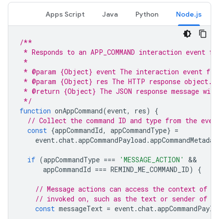
Apps Script
Java
Python
Node.js
/**
 * Responds to an APP_COMMAND interaction event fr
 *
 * @param {Object} event The interaction event fro
 * @param {Object} res The HTTP response object.
 * @return {Object} The JSON response message with
 */
function
onAppCommand
(
event
,
res
)
{
// Collect the command ID and type from the even
const
{
appCommandId
,
appCommandType
}
=
event
.
chat
.
appCommandPayload
.
appCommandMetadat
if
(
appCommandType
===
'MESSAGE_ACTION'
appCommandId
===
REMIND_ME_COMMAND_ID
)
{
// Message actions can access the context of t
// invoked on, such as the text or sender of t
const
messageText
=
event
.
chat
.
appCommandPaylo