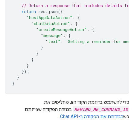
// Return a response that includes details fro
return
res
.
json
({
"hostAppDataAction"
:
{
"chatDataAction"
:
{
"createMessageAction"
:
{
"message"
:
{
"text"
:
`Setting a reminder for mess
}
}
}
}
});
}
}
כדי להשתמש בדוגמת הקוד הזו, מחליפים את
REMIND_ME_COMMAND_ID
במזהה הפקודה שציינתם
כש
הגדרתם את הפקודה ב-Chat API
.