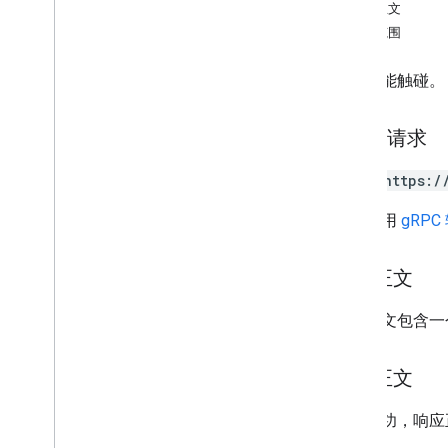
礼品卡
响应正文
授权范围
颁发者
插入智能触碰。
JWT
HTTP 请求
会员卡
POST https:/
媒体
网址采用
gRPC
优惠通行证
请求正文
权限
请求正文包含
智能触碰
概览
响应正文
insert
如果成功，响应
公交卡