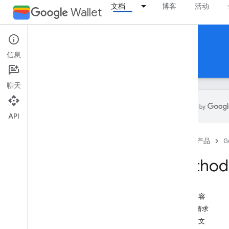
文档
博客
活动
Wallet
Reference Documentation
信息
REST
MCP
Android
聊天
API
概览
首页
产品
G
活动门票
Method:
登机牌
本页内容
通用卡券
HTTP 请求
请求正文