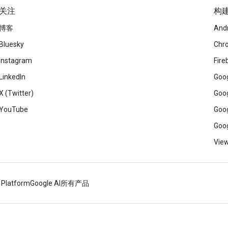
关注
构
博客
And
Bluesky
Chr
Instagram
Fire
LinkedIn
Goog
X (Twitter)
Goog
YouTube
Goog
Goog
View
 Platform
Google AI
所有产品