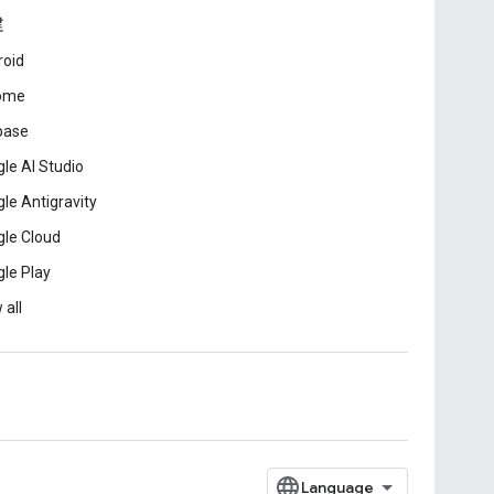
建
roid
ome
base
le AI Studio
le Antigravity
le Cloud
le Play
 all