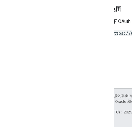
授权范围
私享内容
需要以下 OAut
类型
https://
如未另行说明，那么本页
站政策
。Java 是 Orac
最后更新时间 (UTC)：2025-