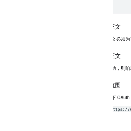
update
权限
请求正文
智能触碰
请求正文必须为
公交卡
响应正文
私享内容
如果成功，则响
类型
授权范围
需要以下 OAut
https://