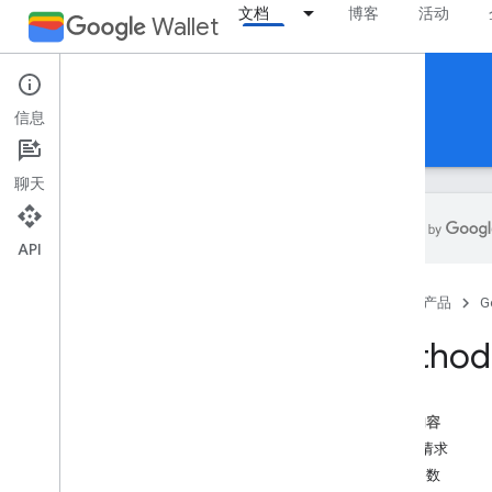
文档
博客
活动
Wallet
Reference Documentation
信息
REST
MCP
Android
聊天
API
概览
首页
产品
G
活动门票
Method:
登机牌
本页内容
通用卡券
HTTP 请求
路径参数