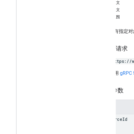
礼品卡
请求正文
响应正文
颁发者
授权范围
JWT
返回具有指定对象
会员卡
HTTP 请求
媒体
GET https://
优惠通行证
网址采用
gRPC
offerclass
offerobject
路径参数
概览
addmessage
参数
get
insert
resource
Id
list
patch