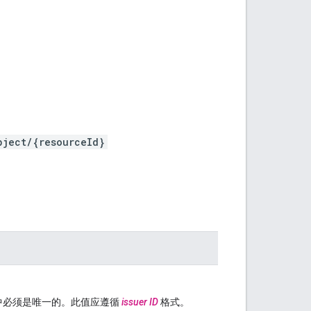
bject/{resourceId}
象中必须是唯一的。此值应遵循
issuer ID
格式。