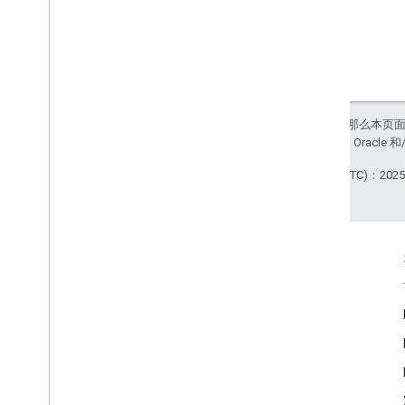
如未另行说明，那么本页
站政策
。Java 是 Orac
最后更新时间 (UTC)：2025-
互动
Google Developer Program
Google Developer Groups
Google Developer Experts
Accelerators
Google Cloud & NVIDIA