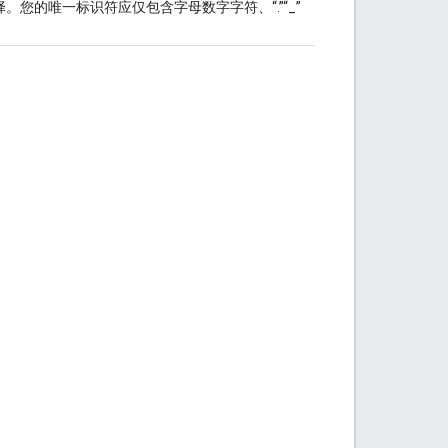
择。您的唯一标识符应仅包含字母数字字符、“.”“_”