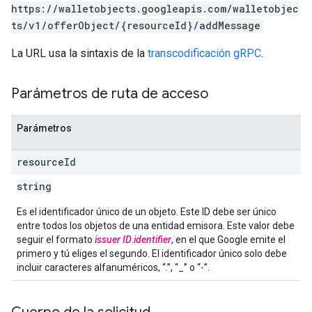
https://walletobjects.googleapis.com/walletobjec
ts/v1/offerObject/{resourceId}/addMessage
La URL usa la sintaxis de la
transcodificación gRPC
.
Parámetros de ruta de acceso
Parámetros
resource
Id
string
Es el identificador único de un objeto. Este ID debe ser único
entre todos los objetos de una entidad emisora. Este valor debe
seguir el formato
issuer ID
.
identifier
, en el que Google emite el
primero y tú eliges el segundo. El identificador único solo debe
incluir caracteres alfanuméricos, “.”, “_” o “-”.