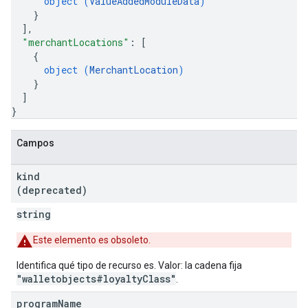
object (
ValueAddedModuleData
)
}
]
,
"merchantLocations"
: 
[
{
object (
MerchantLocation
)
}
]
}
Campos
kind
(deprecated)
string
Este elemento es obsoleto.
Identifica qué tipo de recurso es. Valor: la cadena fija
"walletobjects#loyaltyClass"
.
program
Name