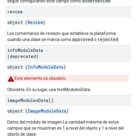
underReview
seguir configurando este campo como
.
review
object (
Review
)
Los comentarios de revisión que establece la plataforma
approved
rejected
cuando una clase se marca como
o
info
Module
Data
(deprecated)
object (
InfoModuleData
)
Este elemento es obsoleto.
Obsoleta. En su lugar, usa textModulesData.
image
Modules
Data[]
object (
ImageModuleData
)
Datos del módulo de imagen La cantidad máxima de estos
campos que se muestran es 1 a nivel del objeto y 1 a nivel del
objeto de clase.