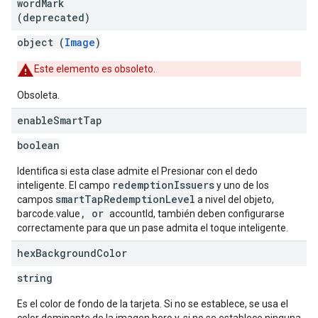
word
Mark
(deprecated)
object (
Image
)
Este elemento es obsoleto.
Obsoleta.
enable
Smart
Tap
boolean
Identifica si esta clase admite el Presionar con el dedo
redemptionIssuers
inteligente. El campo
y uno de los
smartTapRedemptionLevel
campos
a nivel del objeto,
, or
barcode.value
accountId, también deben configurarse
correctamente para que un pase admita el toque inteligente.
hex
Background
Color
string
Es el color de fondo de la tarjeta. Si no se establece, se usa el