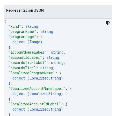
Representación JSON
{
"kind"
: 
string
,
"programName"
: 
string
,
"programLogo"
: 
{
object (
Image
)
}
,
"accountNameLabel"
: 
string
,
"accountIdLabel"
: 
string
,
"rewardsTierLabel"
: 
string
,
"rewardsTier"
: 
string
,
"localizedProgramName"
: 
{
object (
LocalizedString
)
}
,
"localizedAccountNameLabel"
: 
{
object (
LocalizedString
)
}
,
"localizedAccountIdLabel"
: 
{
object (
LocalizedString
)
}
,