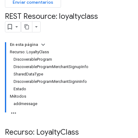
Enviar comentarios
REST Resource: loyaltyclass
En esta página
Recurso: LoyaltyClass
DiscoverableProgram
DiscoverableProgramMerchantSignupInfo
SharedDataType
DiscoverableProgramMerchantSigninInfo
Estado
Métodos
addmessage
Recurso: Loyalty
Class