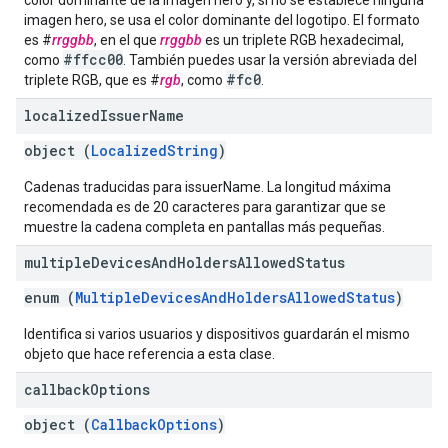
color dominante de la imagen hero y, si no se establece ninguna
imagen hero, se usa el color dominante del logotipo. El formato
es #
rrggbb
, en el que
rrggbb
es un triplete RGB hexadecimal,
#ffcc00
como
. También puedes usar la versión abreviada del
#fc0
triplete RGB, que es #
rgb
, como
.
localized
Issuer
Name
object (
LocalizedString
)
Cadenas traducidas para issuerName. La longitud máxima
recomendada es de 20 caracteres para garantizar que se
muestre la cadena completa en pantallas más pequeñas.
multiple
Devices
And
Holders
Allowed
Status
enum (
MultipleDevicesAndHoldersAllowedStatus
)
Identifica si varios usuarios y dispositivos guardarán el mismo
objeto que hace referencia a esta clase.
callback
Options
object (
CallbackOptions
)