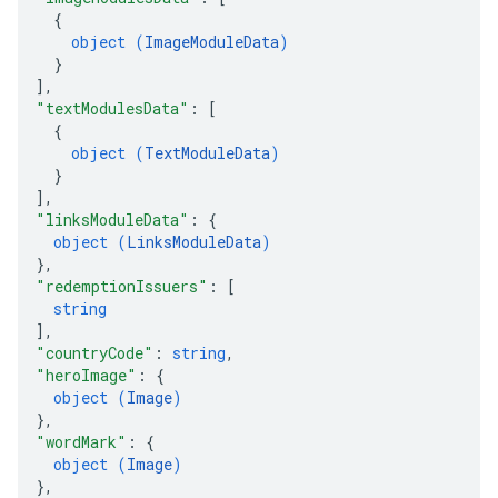
{
object (
ImageModuleData
)
}
]
,
"textModulesData"
: 
[
{
object (
TextModuleData
)
}
]
,
"linksModuleData"
: 
{
object (
LinksModuleData
)
}
,
"redemptionIssuers"
: 
[
string
]
,
"countryCode"
: 
string
,
"heroImage"
: 
{
object (
Image
)
}
,
"wordMark"
: 
{
object (
Image
)
}
,