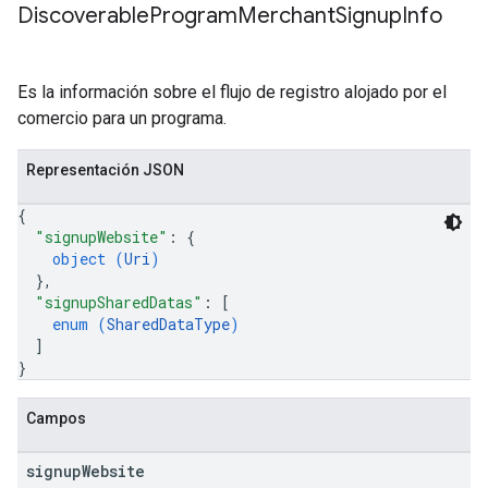
Discoverable
Program
Merchant
Signup
Info
Es la información sobre el flujo de registro alojado por el
comercio para un programa.
Representación JSON
{
"signupWebsite"
: 
{
object (
Uri
)
}
,
"signupSharedDatas"
: 
[
enum (
SharedDataType
)
]
}
Campos
signup
Website