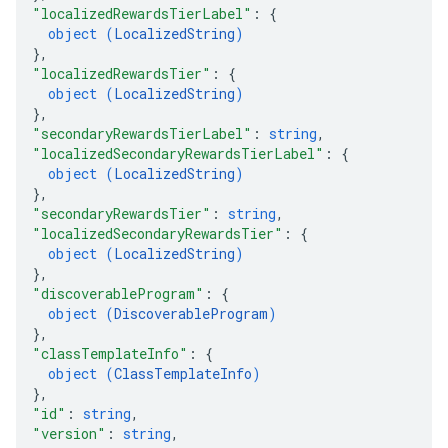
"localizedRewardsTierLabel"
: 
{
object (
LocalizedString
)
}
,
"localizedRewardsTier"
: 
{
object (
LocalizedString
)
}
,
"secondaryRewardsTierLabel"
: 
string
,
"localizedSecondaryRewardsTierLabel"
: 
{
object (
LocalizedString
)
}
,
"secondaryRewardsTier"
: 
string
,
"localizedSecondaryRewardsTier"
: 
{
object (
LocalizedString
)
}
,
"discoverableProgram"
: 
{
object (
DiscoverableProgram
)
}
,
"classTemplateInfo"
: 
{
object (
ClassTemplateInfo
)
}
,
"id"
: 
string
,
"version"
: 
string
,