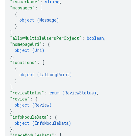
"issuerName"
: 
string
,
"messages"
: 
[
{
object (
Message
)
}
]
,
"allowMultipleUsersPerObject"
: 
boolean
,
"homepageUri"
: 
{
object (
Uri
)
}
,
"locations"
: 
[
{
object (
LatLongPoint
)
}
]
,
"reviewStatus"
: 
enum (
ReviewStatus
)
,
"review"
: 
{
object (
Review
)
}
,
"infoModuleData"
: 
{
object (
InfoModuleData
)
}
,
"imageModulesData"
: 
[