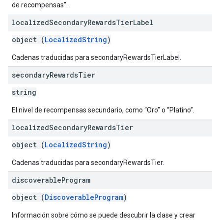
de recompensas”.
localized
Secondary
Rewards
Tier
Label
object (
LocalizedString
)
Cadenas traducidas para secondaryRewardsTierLabel.
secondary
Rewards
Tier
string
El nivel de recompensas secundario, como “Oro” o “Platino”.
localized
Secondary
Rewards
Tier
object (
LocalizedString
)
Cadenas traducidas para secondaryRewardsTier.
discoverable
Program
object (
DiscoverableProgram
)
Información sobre cómo se puede descubrir la clase y crear