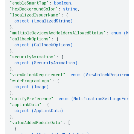
"enableSmartTap"
: 
boolean
,
"hexBackgroundColor"
: 
string
,
"localizedIssuerName"
: 
{
object (
LocalizedString
)
}
,
"multipleDevicesAndHoldersAllowedStatus"
: 
enum (
Mul
"callbackOptions"
: 
{
object (
CallbackOptions
)
}
,
"securityAnimation"
: 
{
object (
SecurityAnimation
)
}
,
"viewUnlockRequirement"
: 
enum (
ViewUnlockRequiremen
"wideProgramLogo"
: 
{
object (
Image
)
}
,
"notifyPreference"
: 
enum (
NotificationSettingsForUp
"appLinkData"
: 
{
object (
AppLinkData
)
}
,
"valueAddedModuleData"
: 
[
{