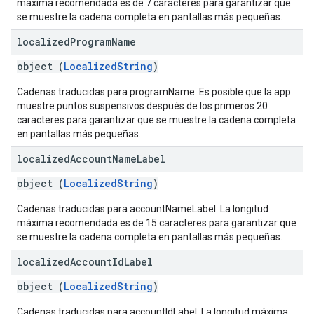
máxima recomendada es de 7 caracteres para garantizar que
se muestre la cadena completa en pantallas más pequeñas.
localized
Program
Name
object (
LocalizedString
)
Cadenas traducidas para programName. Es posible que la app
muestre puntos suspensivos después de los primeros 20
caracteres para garantizar que se muestre la cadena completa
en pantallas más pequeñas.
localized
Account
Name
Label
object (
LocalizedString
)
Cadenas traducidas para accountNameLabel. La longitud
máxima recomendada es de 15 caracteres para garantizar que
se muestre la cadena completa en pantallas más pequeñas.
localized
Account
Id
Label
object (
LocalizedString
)
Cadenas traducidas para accountIdLabel. La longitud máxima