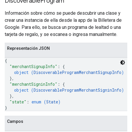
Discoverable
Program
Información sobre cómo se puede descubrir una clase y
crear una instancia de ella desde la app de la Billetera de
Google. Para ello, se busca un programa de lealtad o una
tarjeta de regalo, y se escanea o ingresa manualmente.
Representación JSON
{
"merchantSignupInfo"
: 
{
object (
DiscoverableProgramMerchantSignupInfo
)
}
,
"merchantSigninInfo"
: 
{
object (
DiscoverableProgramMerchantSigninInfo
)
}
,
"state"
: 
enum (
State
)
}
Campos