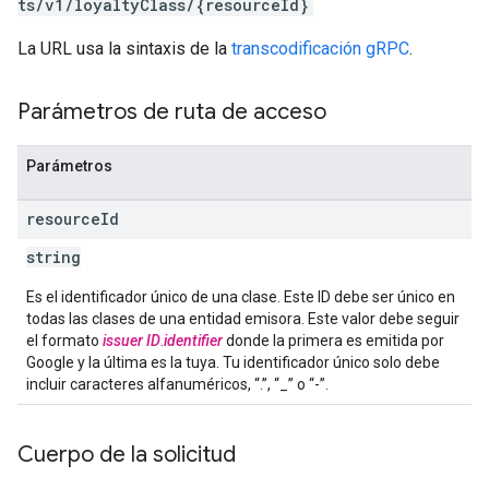
ts/v1/loyaltyClass/{resourceId}
La URL usa la sintaxis de la
transcodificación gRPC
.
Parámetros de ruta de acceso
Parámetros
resource
Id
string
Es el identificador único de una clase. Este ID debe ser único en
todas las clases de una entidad emisora. Este valor debe seguir
el formato
issuer ID
.
identifier
donde la primera es emitida por
Google y la última es la tuya. Tu identificador único solo debe
incluir caracteres alfanuméricos, “.”, “_” o “-”.
Cuerpo de la solicitud