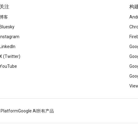
关注
构
博客
And
Bluesky
Chr
Instagram
Fire
LinkedIn
Goog
X (Twitter)
Goog
YouTube
Goog
Goog
View
 Platform
Google AI
所有产品