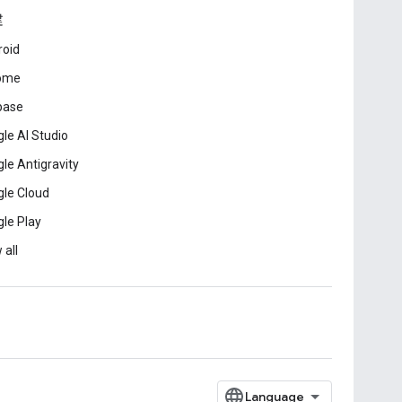
建
roid
ome
base
le AI Studio
le Antigravity
le Cloud
le Play
 all