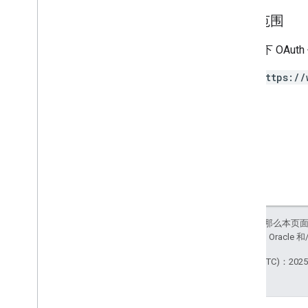
授权范围
权限
需要以下 OAut
智能触碰
https://
公交卡
私享内容
类型
如未另行说明，那么本页
站政策
。Java 是 Orac
最后更新时间 (UTC)：2025-