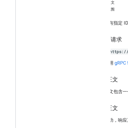
通用对象
响应正文
概览
授权范围
get
insert
插入具有指定 I
list
patch
HTTP 请求
update
POST https:/
礼品卡
网址采用
gRPC
颁发者
请求正文
JWT
请求正文包含
会员卡
响应正文
媒体
如果成功，响应
优惠通行证