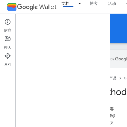
文档
博客
活动
Wallet
Reference Documentation
信息
REST
MCP
Android
聊天
API
概览
首页
产品
G
活动门票
Method:
登机牌
本页内容
通用卡券
HTTP 请求
通用类
请求正文