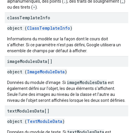
.
_
alphanumériques, des points (
), des traits de soulignement (
)
-
ou des tirets (
).
class
Template
Info
object (
ClassTemplateInfo
)
Informations du modèle sur la façon dont le cours doit
s'afficher. Si ce paramètre n'est pas défini, Google utilisera un
ensemble de champs par défaut à afficher.
image
Modules
Data[]
object (
ImageModuleData
)
imageModulesData
Données du module d'image. Si
est
également défini sur l'objet, les deux éléments s'affichent.
Seule l'une des images au niveau de la classe et l'autre au
niveau de l'objet seront affichées lorsque les deux sont définies.
text
Modules
Data[]
object (
TextModuleData
)
textModulesData
Données du module de texte. Si
est