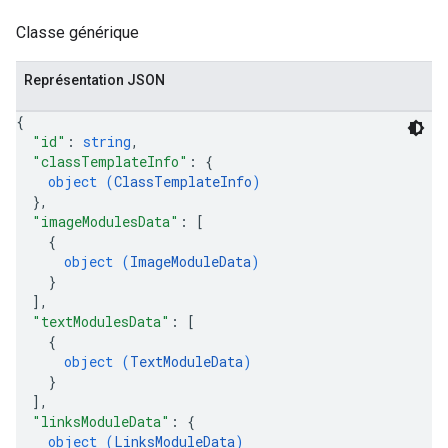
Classe générique
Représentation JSON
{
"id"
: 
string
,
"classTemplateInfo"
: 
{
object (
ClassTemplateInfo
)
}
,
"imageModulesData"
: 
[
{
object (
ImageModuleData
)
}
]
,
"textModulesData"
: 
[
{
object (
TextModuleData
)
}
]
,
"linksModuleData"
: 
{
object (
LinksModuleData
)