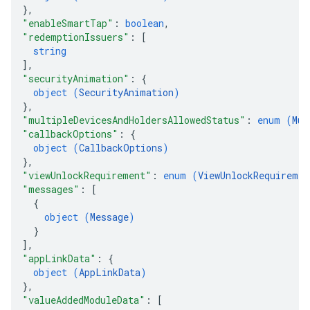
}
,
"enableSmartTap"
: 
boolean
,
"redemptionIssuers"
: 
[
string
]
,
"securityAnimation"
: 
{
object (
SecurityAnimation
)
}
,
"multipleDevicesAndHoldersAllowedStatus"
: 
enum (
Mul
"callbackOptions"
: 
{
object (
CallbackOptions
)
}
,
"viewUnlockRequirement"
: 
enum (
ViewUnlockRequiremen
"messages"
: 
[
{
object (
Message
)
}
]
,
"appLinkData"
: 
{
object (
AppLinkData
)
}
,
"valueAddedModuleData"
: 
[