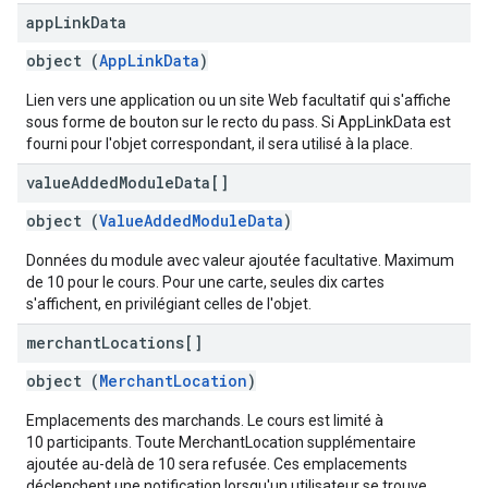
app
Link
Data
object (
AppLinkData
)
Lien vers une application ou un site Web facultatif qui s'affiche
sous forme de bouton sur le recto du pass. Si AppLinkData est
fourni pour l'objet correspondant, il sera utilisé à la place.
value
Added
Module
Data[]
object (
ValueAddedModuleData
)
Données du module avec valeur ajoutée facultative. Maximum
de 10 pour le cours. Pour une carte, seules dix cartes
s'affichent, en privilégiant celles de l'objet.
merchant
Locations[]
object (
MerchantLocation
)
Emplacements des marchands. Le cours est limité à
10 participants. Toute MerchantLocation supplémentaire
ajoutée au-delà de 10 sera refusée. Ces emplacements
déclenchent une notification lorsqu'un utilisateur se trouve