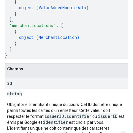
{
object (
ValueAddedModuleData
)
}
]
,
"merchantLocations"
: 
[
{
object (
MerchantLocation
)
}
]
}
Champs
id
string
Obligatoire. Identifiant unique du cours. Cet ID doit être unique
parmi toutes les cartes d'un émetteur. Cette valeur doit
issuerID.identifier
issuerID
respecter le format
où
est
identifier
émis par Google et
est choisi par vous.
L'identifiant unique ne doit contenir que des caractères