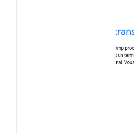
Offrir une expérience de tran
Smart Tap est un protocole de communication en champ proc
transmettre des données entre un appareil mobile et un ter
protocole et certifier l'implémentation de votre terminal. Vous
En savoir plus