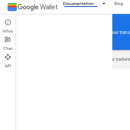
Documentation
Blog
Wallet
Smart Tap
Infos
Autorisez vos clients à utiliser la technologie NFC pour tra
Accueil
Présentation
Chat
Google utilise la technologie IA pour tradui
API