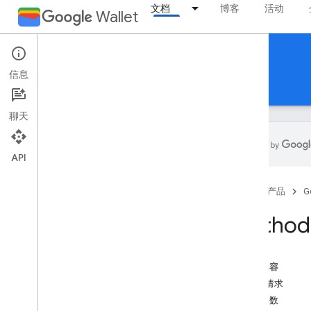
文档
博客
活动
Wallet
Reference Documentation
信息
REST
MCP
Android
聊天
API
概览
首页
产品
G
活动门票
Method:
登机牌
flightclass
本页内容
flightobject
HTTP 请求
概览
路径参数