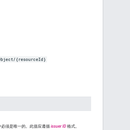
Object/{resourceId}
象中必须是唯一的。此值应遵循
issuer ID
格式。