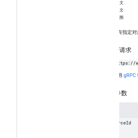
addmessage
请求正文
get
响应正文
insert
授权范围
list
patch
返回具有指定对象
update
HTTP 请求
通用卡券
GET https://
礼品卡
网址采用
gRPC
颁发者
路径参数
JWT
参数
会员卡
resource
Id
媒体