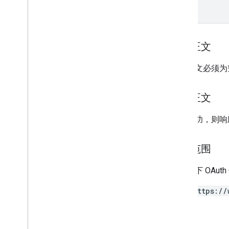
优惠通行证
权限
请求正文
智能触碰
请求正文必须为
公交卡
响应正文
私享内容
如果成功，则响
类型
授权范围
需要以下 OAut
https://