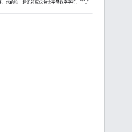
择。您的唯一标识符应仅包含字母数字字符、“.”“_”