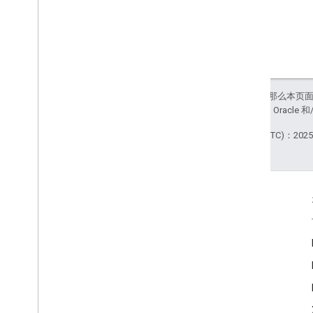
如未另行说明，那么本页
站政策
。Java 是 Orac
最后更新时间 (UTC)：2025-
互动
Google Developer Program
Google Developer Groups
Google Developer Experts
Accelerators
Google Cloud & NVIDIA