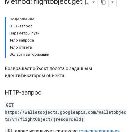
Method: flightobject
.
get
Содержание
HTTP-запрос
Параметры пути
Тело запроса
Тело ответа
Области авторизации
Возвращает объект полета с заданным
идентификатором объекта.
HTTP-запрос
GET
https://walletobjects.googleapis.com/walletobjec
ts/v1/flightObject/{resourceId}
URL-адрес использует синтаксис
транскодирования