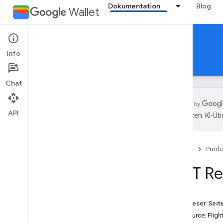
Dokumentation
Blog
Wallet
Reference Documentation
Info
REST
MCP
Android
Chat
API
übersetzen. KI-Üb
Übersicht
Startseite
Produ
Veranstaltungstickets
REST Res
Bordkarte
flightclass
Übersicht
Auf dieser Seit
addmessage
Ressource: Fligh