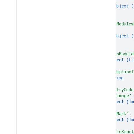
object (
}
]
,
"textModules
{
object (
}
]
,
"linksModule
object (
Li
}
,
"redemptionI
string
]
,
"countryCode
"heroImage"
object (
Im
}
,
"wordMark"
: 
object (
Im
}
,
"enableSmart