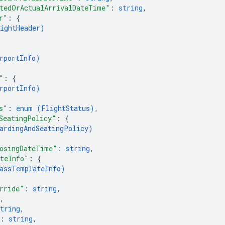
tedOrActualArrivalDateTime"
: 
string
,
r"
: 
{
ightHeader
)
rportInfo
)
"
: 
{
rportInfo
)
s"
: 
enum (
FlightStatus
)
,
SeatingPolicy"
: 
{
ardingAndSeatingPolicy
)
osingDateTime"
: 
string
,
teInfo"
: 
{
assTemplateInfo
)
rride"
: 
string
,
,
tring
,
: 
string
,