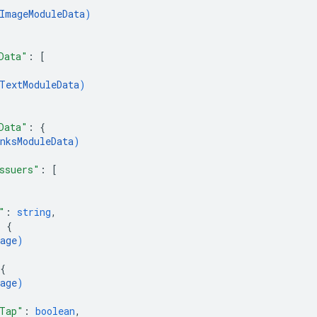
ImageModuleData
)
Data"
: 
[
TextModuleData
)
Data"
: 
{
nksModuleData
)
ssuers"
: 
[
"
: 
string
,
: 
{
age
)
{
age
)
Tap"
: 
boolean
,