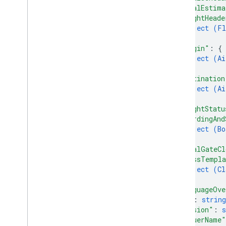
Angebotspass
"localEstima
"flightHeade
object (
Fl
Berechtigungen
}
,
"origin"
: 
{
Smart-Bonus
object (
Ai
}
,
Fahrkarte
"destination
object (
Ai
}
,
Private Inhalte
"flightStatu
"boardingAnd
Typen
object (
Bo
}
,
"localGateCl
"classTempla
object (
Cl
}
,
"languageOve
"id"
: 
string
"version"
: 
s
"issuerName"