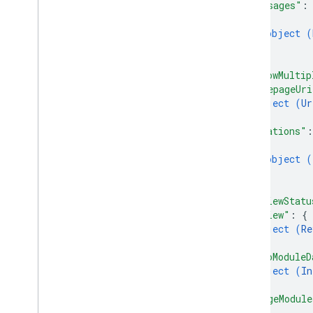
"messages"
:
{
object (
}
]
,
"allowMultip
"homepageUri
object (
Ur
}
,
"locations"
:
{
object (
}
]
,
"reviewStatu
"review"
: 
{
object (
Re
}
,
"infoModuleD
object (
In
}
,
"imageModule
{