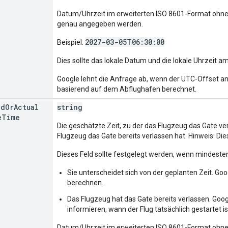
Datum/Uhrzeit im erweiterten ISO 8601-Format ohne O
genau angegeben werden.
2027-03-05T06:30:00
Beispiel:
Dies sollte das lokale Datum und die lokale Uhrzeit a
Google lehnt die Anfrage ab, wenn der UTC-Offset a
basierend auf dem Abflughafen berechnet.
ed
Or
Actual
string
e
Time
Die geschätzte Zeit, zu der das Flugzeug das Gate verl
Flugzeug das Gate bereits verlassen hat. Hinweis: Dies
Dieses Feld sollte festgelegt werden, wenn mindeste
Sie unterscheidet sich von der geplanten Zeit. Go
berechnen.
Das Flugzeug hat das Gate bereits verlassen. Goog
informieren, wann der Flug tatsächlich gestartet is
Datum/Uhrzeit im erweiterten ISO 8601-Format ohne O