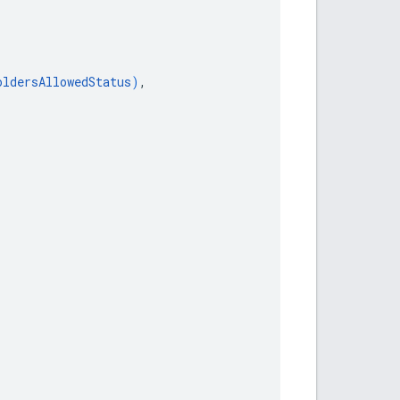
oldersAllowedStatus
)
,