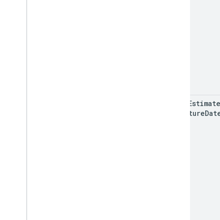
local
Estimat
Departure
Dat