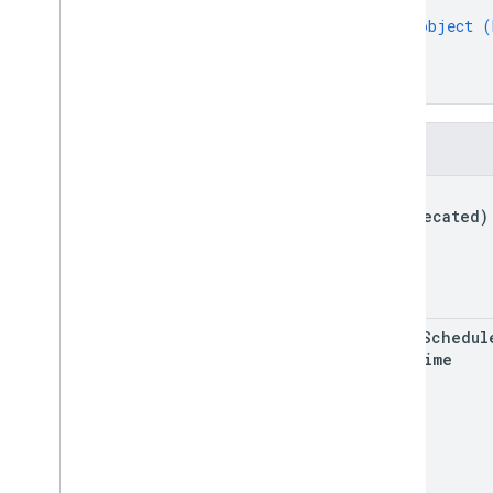
{
object (
}
]
}
Felder
kind
(deprecated)
local
Schedul
Date
Time