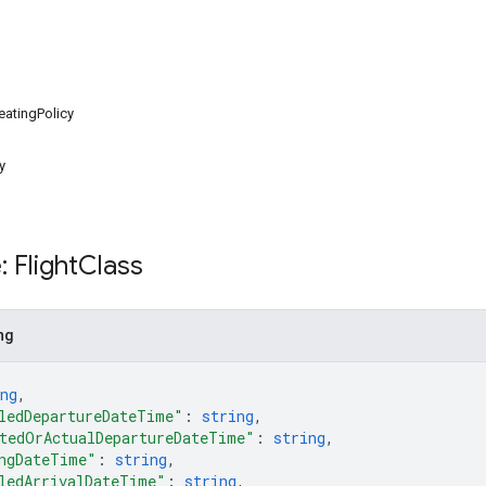
atingPolicy
y
 Flight
Class
ng
ng
,
ledDepartureDateTime"
: 
string
,
tedOrActualDepartureDateTime"
: 
string
,
ngDateTime"
: 
string
,
ledArrivalDateTime"
: 
string
,