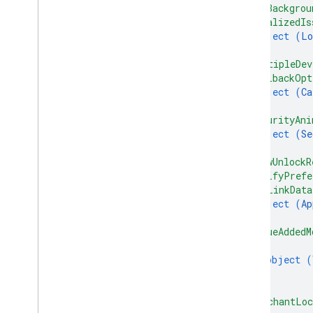
"hexBackgrou
"localizedIs
object (
Lo
}
,
"multipleDev
"callbackOpt
object (
Ca
}
,
"securityAni
object (
Se
}
,
"viewUnlockR
"notifyPrefe
"appLinkData
object (
Ap
}
,
"valueAddedM
{
object (
}
]
,
"merchantLoc