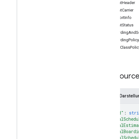
get
FlightHeader
insert
FlightCarrier
list
AirportInfo
patch
FlightStatus
update
BoardingAndSe
flightobject
BoardingPolicy
SeatClassPolic
Generische Karten
/
Tickets
Geschenkkarte
Ressource:
Aussteller
JSON-Darstellu
JWT
{
Kundenkarte
"kind"
: 
stri
"localSchedu
"localEstima
Medien
"localBoardi
"localSchedu