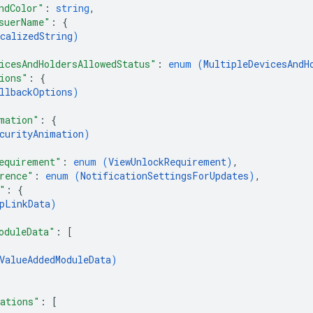
ndColor"
: 
string
,
suerName"
: 
{
calizedString
)
icesAndHoldersAllowedStatus"
: 
enum (
MultipleDevicesAndH
ions"
: 
{
llbackOptions
)
mation"
: 
{
curityAnimation
)
equirement"
: 
enum (
ViewUnlockRequirement
)
,
rence"
: 
enum (
NotificationSettingsForUpdates
)
,
"
: 
{
pLinkData
)
oduleData"
: 
[
ValueAddedModuleData
)
ations"
: 
[