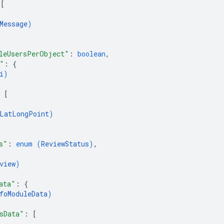
 
[
Message
)
leUsersPerObject"
: 
boolean
,
"
: 
{
i
)
 
[
LatLongPoint
)
s"
: 
enum (
ReviewStatus
)
,
view
)
ata"
: 
{
foModuleData
)
sData"
: 
[