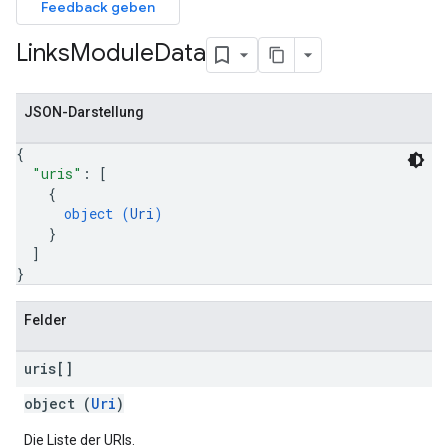
Feedback geben
Links
Module
Data
JSON-Darstellung
{
"uris"
: 
[
{
object (
Uri
)
}
]
}
Felder
uris[]
object (
Uri
)
Die Liste der URIs.