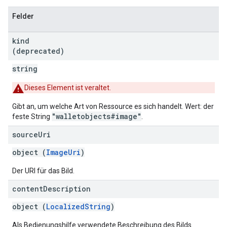
Felder
kind
(deprecated)
string
Dieses Element ist veraltet.
Gibt an, um welche Art von Ressource es sich handelt. Wert: der
"walletobjects#image"
feste String
.
source
Uri
object (
ImageUri
)
Der URI für das Bild.
content
Description
object (
LocalizedString
)
Als Bedienungshilfe verwendete Beschreibung des Bilds.