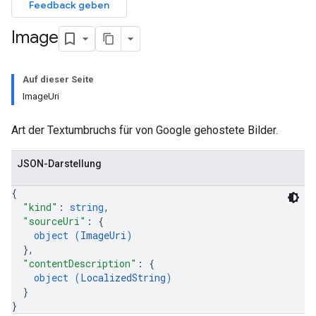
Feedback geben
Image
Auf dieser Seite
ImageUri
Art der Textumbruchs für von Google gehostete Bilder.
JSON-Darstellung
{
"kind"
: 
string
,
"sourceUri"
: 
{
object (
ImageUri
)
}
,
"contentDescription"
: 
{
object (
LocalizedString
)
}
}