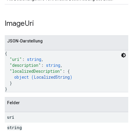
Image
Uri
JSON-Darstellung
{
"uri"
: 
string
,
"description"
: 
string
,
"localizedDescription"
: 
{
object (
LocalizedString
)
}
}
Felder
uri
string