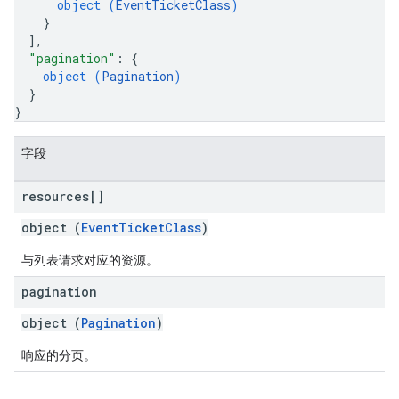
object (
EventTicketClass
)
}
]
,
"pagination"
: 
{
object (
Pagination
)
}
}
字段
resources[]
object (
EventTicketClass
)
与列表请求对应的资源。
pagination
object (
Pagination
)
响应的分页。