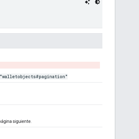
"walletobjects#pagination"
página siguiente.