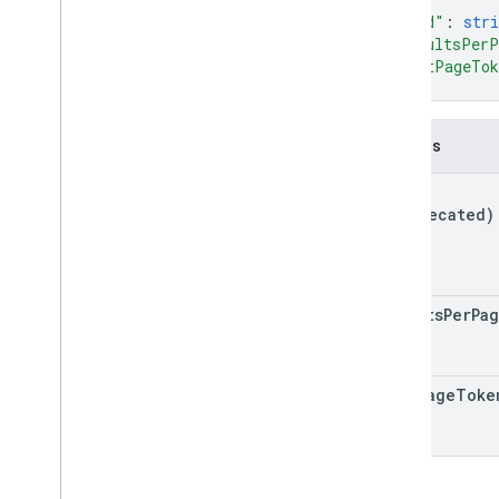
"kind"
: 
stri
Pase de lealtad
"resultsPerP
"nextPageTo
}
Contenido multimedia
Campos
Pase de oferta
kind
Permisos
(deprecated)
Toque inteligente
Pase de transporte público
results
Per
Pa
Contenido privado
next
Page
Toke
Tipos
Add
Message
Request
App
Link
Data
Código de barras