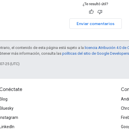
¿Te resultó útil?
Enviar comentarios
trario, el contenido de esta página está sujeto a la
licencia Atribución 4.0 d
obtener más información, consulta las
políticas del sitio de Google Developers
-07-25 (UTC)
Conéctate
Com
Blog
And
Bluesky
Chr
Instagram
Fire
LinkedIn
Goog