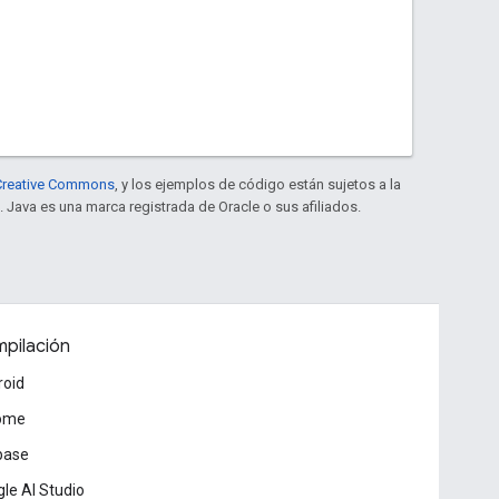
e Creative Commons
, y los ejemplos de código están sujetos a la
. Java es una marca registrada de Oracle o sus afiliados.
pilación
roid
ome
base
le AI Studio