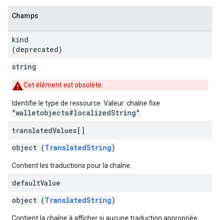
Champs
kind
(deprecated)
string
Cet élément est obsolète.
Identifie le type de ressource. Valeur: chaîne fixe
"walletobjects#localizedString"
.
translated
Values[]
object (
TranslatedString
)
Contient les traductions pour la chaîne.
default
Value
object (
TranslatedString
)
Contient la chaîne à afficher si aucune traduction appropriée