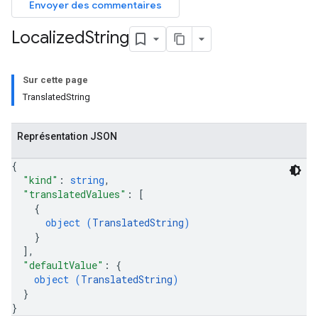
Envoyer des commentaires
Localized
String
Sur cette page
TranslatedString
Représentation JSON
{
"kind"
: 
string
,
"translatedValues"
: 
[
{
object (
TranslatedString
)
}
]
,
"defaultValue"
: 
{
object (
TranslatedString
)
}
}