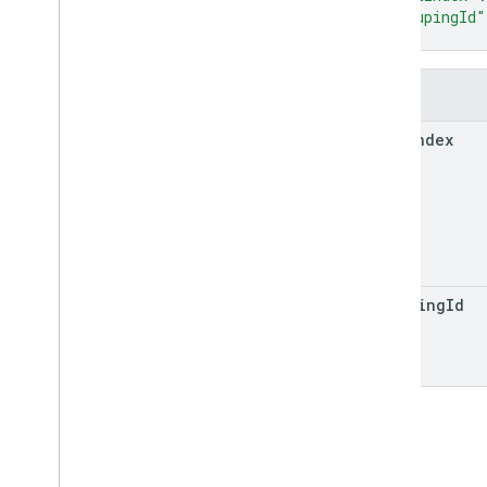
"groupingId"
СМИ
}
Предложить пропуск
Поля
Разрешения
sort
Index
Умный кран
Транзитный пропуск
Частный контент
grouping
Id
Тип контента
Добавитьмессажереквест
App
Link
Data
Штрих-код
ШтрихкодРендерингКодирование
Тип штрих-кода
Параметры обратного вызова