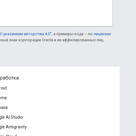
С указанием авторства 4.0"
, а примеры кода – по
лицензии
рный знак корпорации Oracle и ее аффилированных лиц.
работка
roid
ome
base
le AI Studio
le Antigravity