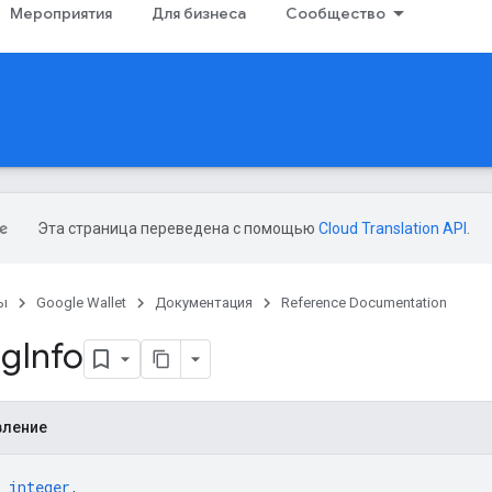
Мероприятия
Для бизнеса
Сообщество
Эта страница переведена с помощью
Cloud Translation API
.
ы
Google Wallet
Документация
Reference Documentation
ng
Info
вление
 
integer
,