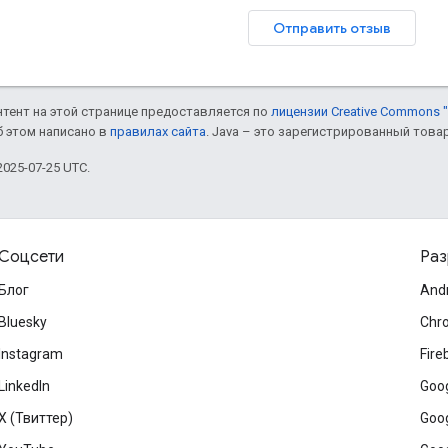
Отправить отзыв
онтент на этой странице предоставляется по
лицензии Creative Commons "
б этом написано в
правилах сайта
. Java – это зарегистрированный това
025-07-25 UTC.
Соцсети
Раз
Блог
And
Bluesky
Chr
Instagram
Fire
LinkedIn
Goog
X (Твиттер)
Goog