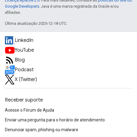
Licença Apache 2.0
. Para mais detalhes, consulte as
políticas do site do
Google Developers
. Java é uma marca registrada da Oracle e/ou
afiliadas.
Última atualização 2025-12-18 UTC.
LinkedIn
YouTube
Blog
Podcast
X (Twitter)
Receber suporte
Acesse o Fórum de Ajuda
Enviar uma pergunta para o horário de atendimento
Denunciar spam, phishing ou malware