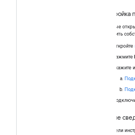
Настройка 
Впервые откры
настроить соб
Откройте
Нажмите
Укажите и
Подк
Подк
Подключи
Общие свед
На панели инст