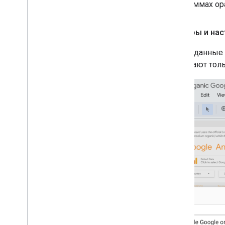
диаграммах ора
Фильтры и нас
Чтобы данные 
включают толь