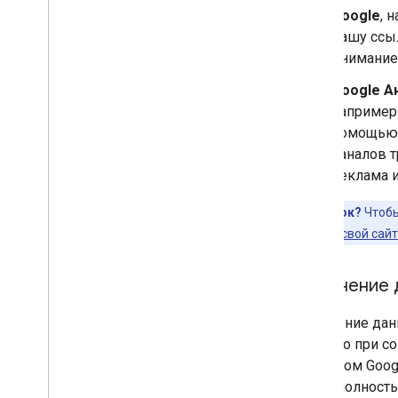
Google
, 
вашу ссыл
внимание 
Google А
например 
помощью 
каналов т
реклама 
Вы новичок?
Чтобы
подтвердить свой сайт
Сравнение д
Сравнение дан
полезно при со
трафиком Googl
будут полность