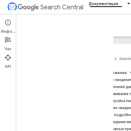
Документация
Search Central
Documentation
Информация
Введение
Чат
Главное о Поиске
Главная
Search
API
Основы поисковой
оптимизации
Содержание
Общие сведения
Сканирование и
Сравнение дан
индексирование
Отслеживание т
Настройка па
Ранжирование и вид ресурса в
Общие сведен
поиске
Более подробно
Расхождение ме
Мониторинг и отладка
Основные при
Устранение проблемы