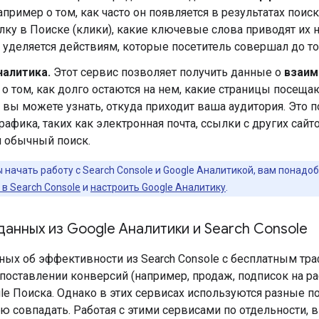
например о том, как часто он появляется в результатах поис
ку в Поиске (клики), какие ключевые слова приводят их н
уделяется действиям, которые посетитель совершал до тог
налитика.
Этот сервис позволяет получить данные о
взаим
о том, как долго остаются на нем, какие страницы посеща
вы можете узнать, откуда приходит ваша аудитория. Это
рафика, таких как электронная почта, ссылки с других сай
и обычный поиск.
 начать работу с Search Console и Google Аналитикой, вам понадобят
 в Search Console
и
настроить Google Аналитику
.
анных из Google Аналитики и Search Console
ных об эффективности из Search Console с бесплатным тр
поставлении конверсий (например, продаж, подписок на р
e Поиска. Однако в этих сервисах используются разные по
ю совпадать. Работая с этими сервисами по отдельности,