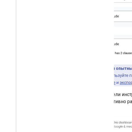
Совет для опытны
запросе, используйте п
Search Console
и
экспор
На панели инс
эффективно ра