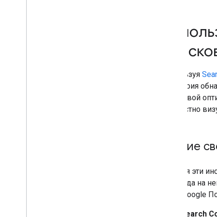
сокращения поискового трафика
Отслеживание с помощью Search
Console
Использ
Начало работы с Search
Console
поиско
Поисковая оптимизация сайта
при помощи пузырьковой
диаграммы
Используя
Sea
Использование Search
аудитория обн
Console и Google Аналитики
поисковой опти
для поисковой оптимизации
совместно визу
Анализ контента из
социальных сетей и с
видеоплатформ
Отладка с помощью операторов
Общие све
поиска
Предотвращение и мониторинг
злоупотреблений
Сочетая эти ин
Начало работы с Google Trends
перехода на не
и как Google П
Рекомендации для сайтов
Search Co