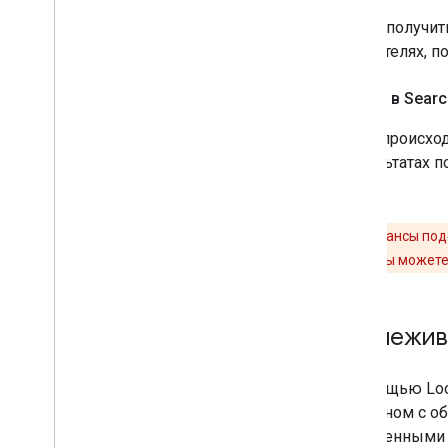
Чтобы получит
показателях, п
Клики в Searc
Клик
происход
результатах п
Клики и сеансы под
отличаются, вы можете
Отслежива
С помощью Loo
связанном с об
собственными 