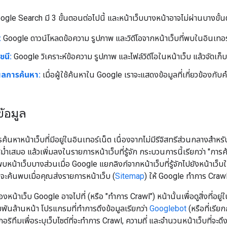
gle Search มี 3 ขั้นตอนต่อไปนี้ และหน้าเว็บบางหน้าอาจไม่ผ่านบางขั้
:
Google ดาวน์โหลดข้อความ รูปภาพ และวิดีโอจากหน้าเว็บที่พบในอินเทอร์
ชนี:
Google วิเคราะห์ข้อความ รูปภาพ และไฟล์วิดีโอในหน้าเว็บ แล้วจัดเก
ลการค้นหา:
เมื่อผู้ใช้ค้นหาใน Google เราจะแสดงข้อมูลที่เกี่ยวข้องกับค
้อมูล
้นหาหน้าเว็บที่มีอยู่ในอินเทอร์เน็ต เนื่องจากไม่มีรีจิสทรีส่วนกลางสำหร
งสม่ำเสมอ แล้วเพิ่มลงในรายการหน้าเว็บที่รู้จัก กระบวนการนี้เรียกว่า "กา
บหน้าเว็บบางส่วนเมื่อ Google แยกลิงก์จากหน้าเว็บที่รู้จักไปยังหน้าเว็บ
ๆ จะค้นพบเมื่อคุณส่งรายการหน้าเว็บ (
Sitemap
) ให้ Google ทำการ Craw
งหน้าเว็บ Google อาจไปที่ (หรือ "ทำการ Crawl") หน้านั้นเพื่อดูสิ่งที่
ยพันล้านหน้า โปรแกรมที่ทำการดึงข้อมูลเรียกว่า
Googlebot
(หรือที่เรีย
ริทึมเพื่อระบุเว็บไซต์ที่จะทำการ Crawl, ความถี่ และจำนวนหน้าเว็บที่จะดึ