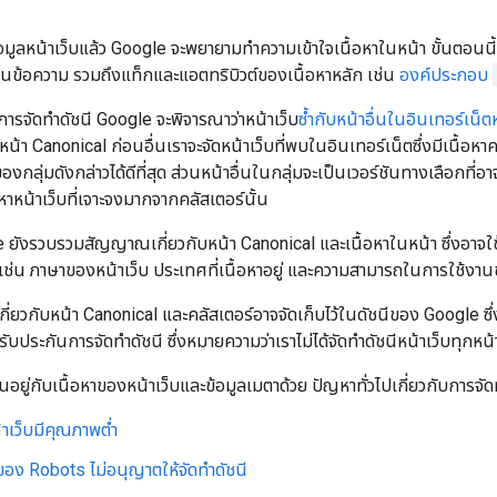
ูลหน้าเว็บแล้ว Google จะพยายามทำความเข้าใจเนื้อหาในหน้า ขั้นตอนนี้เ
ี่เป็นข้อความ รวมถึงแท็กและแอตทริบิวต์ของเนื้อหาหลัก เช่น
องค์ประกอบ
รจัดทําดัชนี Google จะพิจารณาว่าหน้าเว็บ
ซ้ำกับหน้าอื่นในอินเทอร์เน็
้า Canonical ก่อนอื่นเราจะจัดหน้าเว็บที่พบในอินเทอร์เน็ตซึ่งมีเนื้อหาคล้
ของกลุ่มดังกล่าวได้ดีที่สุด ส่วนหน้าอื่นในกลุ่มจะเป็นเวอร์ชันทางเลือกท
หาหน้าเว็บที่เจาะจงมากจากคลัสเตอร์นั้น
 ยังรวบรวมสัญญาณเกี่ยวกับหน้า Canonical และเนื้อหาในหน้า ซึ่งอาจใช
ช่น ภาษาของหน้าเว็บ ประเทศที่เนื้อหาอยู่ และความสามารถในการใช้งาน
้เกี่ยวกับหน้า Canonical และคลัสเตอร์อาจจัดเก็บไว้ในดัชนีของ Google 
รับประกันการจัดทําดัชนี ซึ่งหมายความว่าเราไม่ได้จัดทําดัชนีหน้าเว็บทุกห
ึ้นอยู่กับเนื้อหาของหน้าเว็บและข้อมูลเมตาด้วย ปัญหาทั่วไปเกี่ยวกับการจัดท
้าเว็บมีคุณภาพต่ำ
ของ
Robots
ไม่อนุญาตให้จัดทำดัชนี