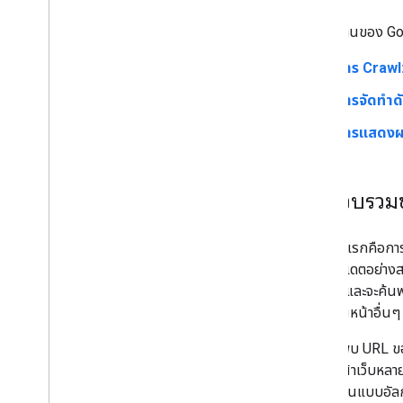
การทํางานของ Goo
การ Crawl
การจัดทําดั
การแสดงผ
การรวบรวมข
ขั้นตอนแรกคือการค
เว็บที่อัปเดตอย่า
นั้นแล้ว และจะค้นพ
ใหม่ ส่วนหน้าอื่น
เมื่อค้นพบ URL ขอ
ข้อมูลหน้าเว็บหลา
ใช้ขั้นตอนแบบอัลกอ