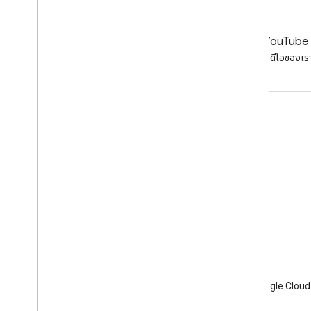
LinkedIn
YouTube
เข้าร่วมกับเราบน LinkedIn
ดูวิดีโอของเร
รับการสนับสนุน
ไปที่ฟอรัมความช่วยเหลือ
ส่งคำถามสำหรับเวลาทำการ
รายงานสแปม ฟิชชิง หรือมัลแวร์
แหล่งข้อมูลการสนับสนุนเพิ่มเติม
Android
Chrome
Firebase
Google Cloud