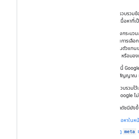
หลังจากรวบรวมข้อม
วิเคราะห์เนื้อหาท
ในระหว่างกระบวนกา
ค้นหา ในการเลือกหน
หน้าที่เป็นตัวแทน
เคลื่อนที่ หรือมอง
นอกจากนี้ Google
ตัวอย่างสัญญาณ เ
ข้อมูลที่รวบรวมไว
เครื่อง Google ไม่
การจัดทําดัชนียังข
เนื้อหาในหน
กฎ
meta