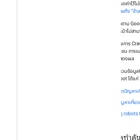
การกำหนดค่าไว้ไม่
500 หมายถึง "ช้า
อย่างไรก็ตาม Goog
เว็บบางหน้าไม่สามา
ในระหว่างการ Cra
ที่คุณเข้าชม การแ
หากไม่แสดงผล
การรวบรวมข้อมูลขึ้
Googlebot ได้แก่
เกิดปัญหาเกี
ปัญหาเกี่ยว
กฎ robots.t
การจัดทำดัช