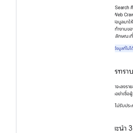
ด้าน SEO ของบุคคลที่สาม
Google Search คือ
เรียกว่า Web Craw
การ Crawl และการจัดทำดัชนี
ไม่ได้ส่งข้อมูลมา
ตอนการทํางานของ S
การจัดอันดับและลักษณะที่ปรากฏใน
การค้นหา
ปรับปรุงลักษณะที
หากต้องการข้อมูลที่ไม่ไ
การตรวจสอบและการแก้ไขข้อบกพร่อง
คำแนะนำเฉพาะเว็บไซต์
ข้อควรทราบก
ก่อนที่เราจะลงราย
ขึ้น โปรดอย่าเชื่อผ
Google ไม่รับประก
ขอแนะนํา 3