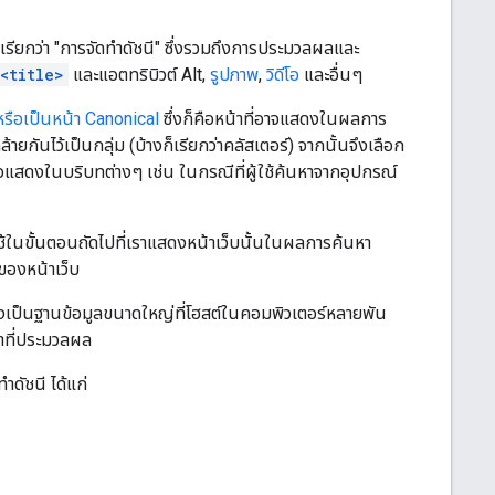
รียกว่า "การจัดทําดัชนี" ซึ่งรวมถึงการประมวลผลและ
<title>
และแอตทริบิวต์ Alt,
รูปภาพ
,
วิดีโอ
และอื่นๆ
ตหรือเป็นหน้า Canonical
ซึ่งก็คือหน้าที่อาจแสดงในผลการ
ายกันไว้เป็นกลุ่ม (บ้างก็เรียกว่าคลัสเตอร์) จากนั้นจึงเลือก
ี่อาจแสดงในบริบทต่างๆ เช่น ในกรณีที่ผู้ใช้ค้นหาจากอุปกรณ์
้ในขั้นตอนถัดไปที่เราแสดงหน้าเว็บนั้นในผลการค้นหา
ของหน้าเว็บ
ซึ่งเป็นฐานข้อมูลขนาดใหญ่ที่โฮสต์ในคอมพิวเตอร์หลายพัน
น้าที่ประมวลผล
ำดัชนี ได้แก่