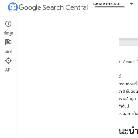
เอกสารประกอบ
Search Central
Documentation
ข้อมูล
บทนำ
แชท
Search Essentials
หน้าแรก
Search C
API
หลักการพื้นฐานเกี่ยวกับ SEO
ในหน้านี้
คู่มือ SEO สำหรับมือใหม่
ข้อควรทราบก่อนที่เร
วิธีการทำงานของ Google Search
ขอแนะนํา 3 ขั้นต
การสร้างเนื้อหาที่มีประโยชน์ น่าเชื่อถือ และ
คำนึงถึงผู้ใช้เป็นหลัก
การรวบรวมข้อมูล
พื้นฐานของ Generative AI
การจัดทำดัชนี
การดูแลรักษา SEO ของเว็บไซต์
การแสดงผลการค้น
คู่มือ Search สำหรับนักพัฒนาซอฟต์แวร์
คุณต้องการ SEO ไหม
คําแนะนํ
รายละเอียดเกี่ยวกับเครื่องมือและคำแนะนำ