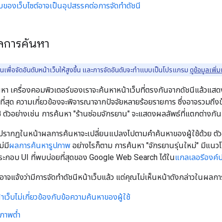
องเว็บไซต์อาจเป็นอุปสรรคต่อการจัดทําดัชนี
การค้นหา
เพื่อจัดอันดับหน้าเว็บให้สูงขึ้น และการจัดอันดับจะทำแบบเป็นโปรแกรม
ดูข้อมูลเพิ
ค้นหา เครื่องคอมพิวเตอร์ของเราจะค้นหาหน้าเว็บที่ตรงกันจากดัชนีแล้วแสดง
ที่สุด ความเกี่ยวข้องจะพิจารณาจากปัจจัยหลายร้อยรายการ ซึ่งอาจรวมถึงข
ช้ ตัวอย่างเช่น การค้นหา "ร้านซ่อมจักรยาน" จะแสดงผลลัพธ์ที่แตกต่างกันแ
ี่ปรากฏในหน้าผลการค้นหาจะเปลี่ยนแปลงไปตามคําค้นหาของผู้ใช้ด้วย ตั
่มี
ผลการค้นหารูปภาพ
อย่างไรก็ตาม การค้นหา "จักรยานรุ่นใหม่" มีแ
์ประกอบ UI ที่พบบ่อยที่สุดของ Google Web Search ได้ใน
แกลเลอรีองค์ป
จแจ้งว่ามีการจัดทําดัชนีหน้าเว็บแล้ว แต่คุณไม่เห็นหน้าดังกล่าวในผลกา
้าเว็บไม่เกี่ยวข้องกับข้อความค้นหาของผู้ใช้
ณภาพต่ำ