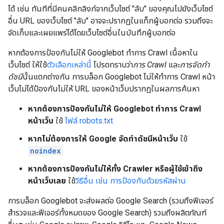
ได้ เช่น ทันทีที่มีคนคลิกลิงก์จากเว็บไซต์ "ลับ" ของคุณไปยังเว็บไซต์
อื่น URL ของเว็บไซต์ "ลับ" อาจจะปรากฏในแท็กผู้บอกต่อ รวมถึงจะ
จัดเก็บและเผยแพร่ได้โดยเว็บไซต์อื่นในบันทึกผู้บอกต่อ
หากต้องการป้องกันไม่ให้ Googlebot ทำการ Crawl เนื้อหาใน
เว็บไซต์ ให้ใช้
ตัวเลือกเหล่านี้
โปรดทราบว่า
การ Crawl
และ
การจัดทำ
ดัชนี
นั้นแตกต่างกัน การบล็อก Googlebot ไม่ให้ทำการ Crawl หน้า
เว็บไม่ได้ป้องกันไม่ให้ URL ของหน้าเว็บปรากฏในผลการค้นหา
หากต้องการป้องกันไม่ให้ Googlebot ทำการ Crawl
หน้าเว็บ
ใช้
ไฟล์ robots.txt
หากไม่ต้องการให้ Google จัดทำดัชนีหน้าเว็บ
ใช้
noindex
หากต้องการป้องกันไม่ให้ทั้ง Crawler หรือผู้ใช้เข้าถึง
หน้าเว็บเลย
ใช้
วิธีอื่น เช่น การป้องกันด้วยรหัสผ่าน
การบล็อก Googlebot จะส่งผลต่อ Google Search (รวมถึงฟีเจอร์
สำรวจและฟีเจอร์ทั้งหมดของ Google Search) รวมถึงผลิตภัณฑ์