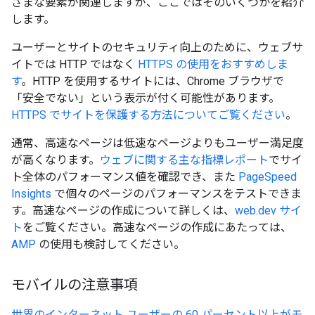
ざまな要素が関連しますが、ここではそのいくつかを紹介
します。
ユーザーとサイトのセキュリティ向上のために、ウェブサ
イトでは HTTP ではなく
HTTPS の使用をおすすめしま
す
。HTTP を使用するサイトには、Chrome ブラウザで
「安全でない」という表示が付く可能性があります。
HTTPS でサイトを保護する方法についてご覧ください
。
通常、高速なページは低速なページよりもユーザー満足度
が高くなります。
ウェブに関する主な指標レポート
でサイ
ト全体のパフォーマンス値を確認でき、また
PageSpeed
Insights
で個々のページのパフォーマンスをテストできま
す。高速なページの作成について詳しくは、
web.dev サイ
ト
をご覧ください。高速なページの作成にあたっては、
AMP
の使用も検討してください。
モバイルの注意事項
世界のインターネット ユーザーの 60 パーセント以上がモ