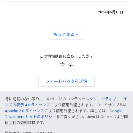
使用の透明性を確保するにはどうすればよいですか？」
Viktor
2024年6月13日
expand_more
もっと見る
この情報は役に立ちましたか？
フィードバックを送信
特に記載のない限り、このページのコンテンツは
クリエイティブ・コモ
ンズの表示 4.0 ライセンス
により使用許諾されます。コードサンプルは
Apache 2.0 ライセンス
により使用許諾されます。詳しくは、
Google
Developers サイトのポリシー
をご覧ください。Java は Oracle および関
連会社の登録商標です。