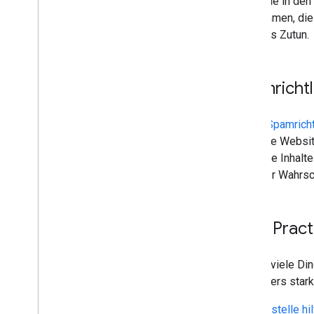
damit sie in de
Maßnahmen, die 
weiteres Zutun.
Spamrichtl
In den
Spamricht
gesamte Website
sinnvolle Inhalt
größerer Wahrsch
Best Prac
Es gibt viele Di
besonders stark
Erstelle hi