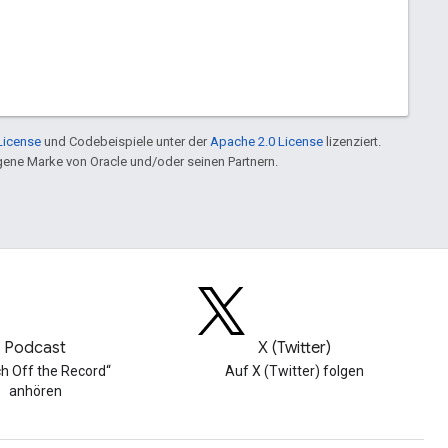
License
und Codebeispiele unter der
Apache 2.0 License
lizenziert.
ragene Marke von Oracle und/oder seinen Partnern.
Podcast
X (Twitter)
h Off the Record“
Auf X (Twitter) folgen
anhören