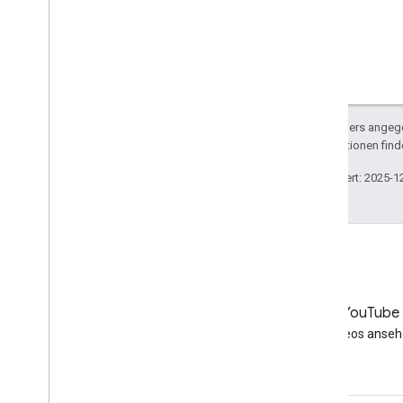
Sofern nicht anders angege
Weitere Informationen find
Zuletzt aktualisiert: 2025-1
LinkedIn
YouTube
Folgen Sie uns auf LinkedIn
Videos anse