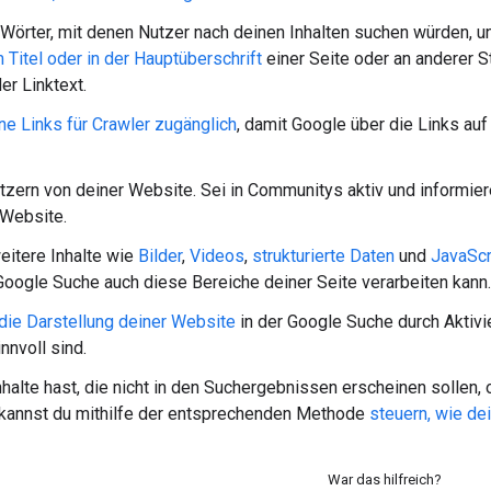
örter, mit denen Nutzer nach deinen Inhalten suchen würden, und 
m Titel oder in der Hauptüberschrift
einer Seite oder an anderer S
er Linktext.
e Links für Crawler zugänglich
, damit Google über die Links au
tzern von deiner Website. Sei in Communitys aktiv und informie
 Website.
itere Inhalte wie
Bilder
,
Videos
,
strukturierte Daten
und
JavaScr
Google Suche auch diese Bereiche deiner Seite verarbeiten kann.
die Darstellung deiner Website
in der Google Suche durch Aktivi
nnvoll sind.
halte hast, die nicht in den Suchergebnissen erscheinen sollen,
kannst du mithilfe der entsprechenden Methode
steuern, wie de
War das hilfreich?