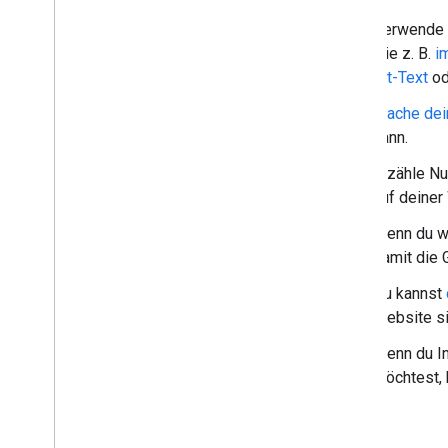
Verwende W
wie z. B.
i
Alt-Text
od
Mache dein
kann.
Erzähle Nu
auf deiner
Wenn du we
damit die 
Du kannst
Website si
Wenn du In
möchtest, 