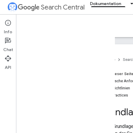
Dokumentation
Search Central
Documentation
Info
Einführung
Chat
Grundlagen der Google Suche
Startseite
Searc
Übersicht
API
Technische Anforderungen
Auf dieser Seit
Spamrichtlinien
Technische Anfo
Spamrichtlinien
SEO-Grundlagen
Best Practices
Crawling und Indexierung
Grundla
Ranking und Darstellung in der
Suche
In den Grundlag