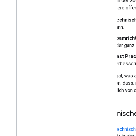
Inhalte in der G
Monitoring und Fehlerbehebung
und andere öffen
Websitespezifische Leitfäden
Technisc
kann.
Spamricht
oder ganz
Best Prac
verbesser
Ganz egal, was 
beachten, dass, 
tatsächlich von 
Technisch
In den
technisc