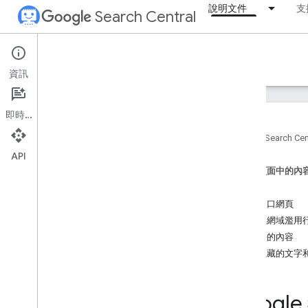
說明文件
支
Search Central
Documentation
資訊
簡介
即時通訊
搜尋基礎入門
首頁
Search Cen
總覽
API
技術相關規定
這個頁面中的內
垃圾內容政策
偽裝
濫用入口網頁
SEO 基礎知識
過期的網域濫用
遭入侵的內容
檢索及建立索引
濫用隱藏的文字
排名與搜尋外觀
Goog
監控和偵錯