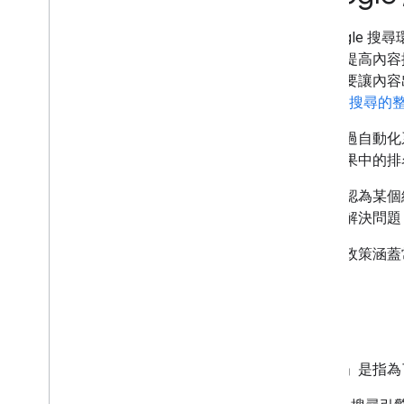
在 Google
網站專屬指南
系統以提高內容排
質。如要讓內容出
Google 搜尋
除了透過自動化
搜尋結果中的排
如果您認為某個網
方案來解決問題
我們的政策涵蓋常
偽裝
「偽裝」是指為