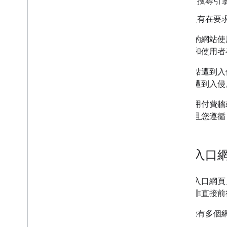
向搜尋引
只有在要
如果您的網站使
尋引擎和使用者
如果網站遭到入
和避免遭到入侵
在您採用付費牆
權限，且您遵循
濫用入口
「濫用入口網頁
頁，而非直接前
擁有多個