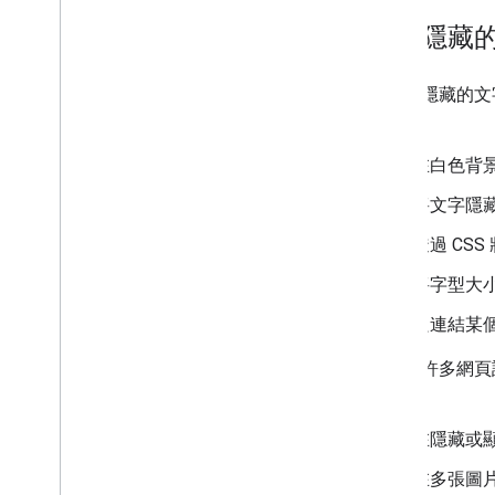
濫用隱藏
「濫用隱藏的文
括：
在白色背
將文字隱
透過 CS
將字型大小
只連結某
現今有許多網頁
子：
在隱藏或
在多張圖