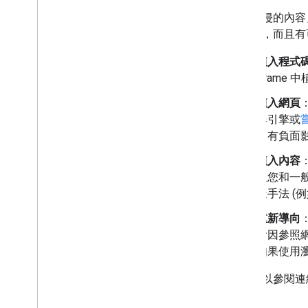
「遭入侵的內容
尋結果，而且有
植入程式
iframe 中
植入網頁
尋引擎或
名有負面
植入內容
但您和一般
造手法 (
重新導向
會因參照網
如果使用
您也可以參閱連