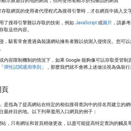
擎顯示旅遊目的地的網頁，但向使用者顯示折扣藥品的網頁
求存取網頁的使用者代理程式為搜尋引擎時，才在網頁中插入文
用了搜尋引擎難以存取的技術，例如
JavaScript
或
圖片
，請參考
存取這些內容。
侵，駭客常會透過偽裝讓網站擁有者難以偵測入侵情況。您可以
。
或內容限制機制的情況下，如果 Google 能夠像可以存取受
「
彈性試閱通用準則
」，那麼我們就不會將上述做法視為偽裝行
網頁
」是指為了提高網站在特定的相似搜尋查詢中的排名而建立的網
往最終目的地。以下列舉濫用入口網頁的例子：
網站，只有網址和首頁稍做更改，以盡可能提高特定查詢的觸及