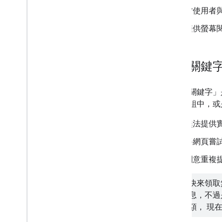
當使用者
僅供螢幕
濫填關鍵
「濫填關鍵字」
單或群組中，或
無法提供
將網頁嘗
刻意重複
快來領取
息，不過
額， 現