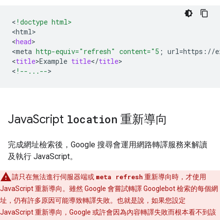
<
!doctype html>
<
html
>
<
head
>
<
meta
http-equiv="refresh"
content="5
;
url
=
https
:
//
e
<
title
>
Example
title
<
/
title
>
<
!--...--
>
Java
Script
location
重新導向
完成網址檢索後，Google 搜尋會運用網路轉譯服務來解讀
及執行 JavaScript。
請只在無法進行伺服器端或
meta refresh
重新導向時，才使用
JavaScript 重新導向。雖然 Google 會嘗試轉譯 Googlebot 檢索的每個網
址，仍有許多原因可能導致轉譯失敗。也就是說，如果您設定
JavaScript 重新導向，Google 或許會因為內容轉譯失敗而根本看不到該