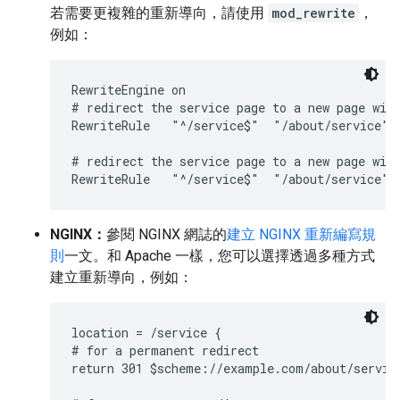
若需要更複雜的重新導向，請使用
mod_rewrite
，
例如：
RewriteEngine on

# redirect the service page to a new page with
RewriteRule   "^/service$"  "/about/service"  
# redirect the service page to a new page with
RewriteRule   "^/service$"  "/about/service" 
NGINX：
參閱 NGINX 網誌的
建立 NGINX 重新編寫規
則
一文。和 Apache 一樣，您可以選擇透過多種方式
建立重新導向，例如：
location = /service {

# for a permanent redirect

return 301 $scheme://example.com/about/service