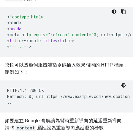
<
!doctype html>
<
html
>
<
head
>
<
meta
http-equiv="refresh"
content="0
;
url
=
https
:
//
e
<
title
>
Example
title
<
/
title
>
<
!--...--
>
您也可以透過伺服器端指令碼插入效果相同的 HTTP 標頭，
範例如下：
HTTP/1.1 200 OK

Refresh: 0; url=https://www.example.com/newlocation

...
如要建立 Google 會解讀為暫時重新導向的延遲重新導向，
請將
content
屬性設為重新導向應延遲的秒數：