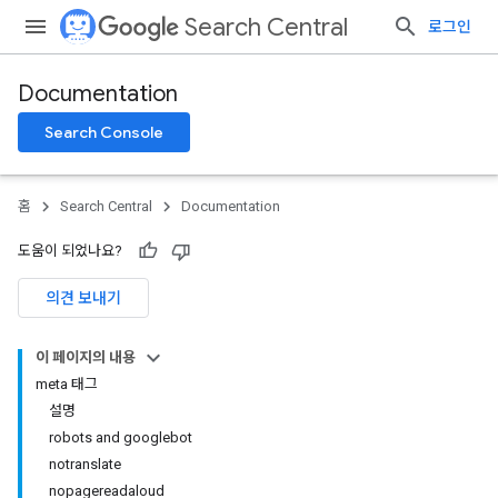
Search Central
로그인
Documentation
Search Console
홈
Search Central
Documentation
도움이 되었나요?
의견 보내기
이 페이지의 내용
meta 태그
설명
robots and googlebot
notranslate
nopagereadaloud