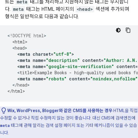
트는
meta
태그를 처리하고 지원하지 않는 태그는 무시합니
다.
meta
태그는 HTML 페이지의
<head>
섹션에 추가되며
형식은 일반적으로 다음과 같습니다.
<
!DOCTYPE html
<
html
<
head
<
meta
charset
=
"utf-8"
>
<
meta
name
=
"description"
content
=
"Author: A.N.
<
meta
name
=
"google-site-verification"
content
=
<
title>Example
Books
-
high
-
quality
used
books
f
<
meta
name
=
"robots"
content
=
"noindex,nofollow"
<
/
head
>

<
/
html
>
Wix, WordPress, Blogger와 같은 CMS를 사용하는 경우
HTML을 직접
수정할 수 없거나 직접 수정하지 않는 것이 좋습니다. 대신 CMS에 검색엔진에
meta
태그에 관해 알리는 검색 설정 페이지 또는 기타 메커니즘이 있을 수 있습
니다.