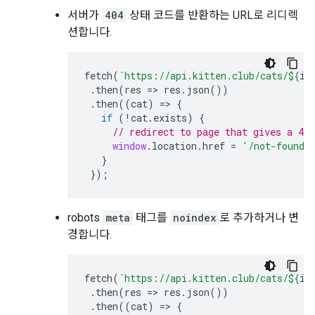
서버가
404
상태 코드를 반환하는 URL로 리디렉
션합니다.
fetch
(
`https://api.kitten.club/cats/
${
id
.
then
(
res
=>
res
.
json
())
.
then
((
cat
)
=>
{
if
(
!
cat
.
exists
)
{
// redirect to page that gives a 404
window
.
location
.
href
=
'/not-found'
}
});
robots
meta
태그를
noindex
로 추가하거나 변
경합니다.
fetch
(
`https://api.kitten.club/cats/
${
id
.
then
(
res
=>
res
.
json
())
.
then
((
cat
)
=>
{