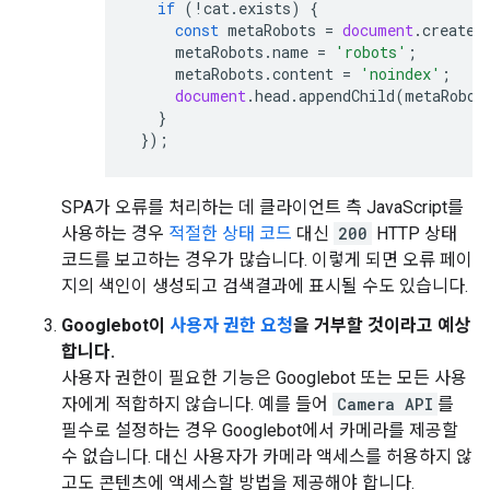
if
(
!
cat
.
exists
)
{
const
metaRobots
=
document
.
createE
metaRobots
.
name
=
'robots'
;
metaRobots
.
content
=
'noindex'
;
document
.
head
.
appendChild
(
metaRobot
}
});
SPA가 오류를 처리하는 데 클라이언트 측 JavaScript를
사용하는 경우
적절한 상태 코드
대신
200
HTTP 상태
코드를 보고하는 경우가 많습니다. 이렇게 되면 오류 페이
지의 색인이 생성되고 검색결과에 표시될 수도 있습니다.
Googlebot이
사용자 권한 요청
을 거부할 것이라고 예상
합니다.
사용자 권한이 필요한 기능은 Googlebot 또는 모든 사용
자에게 적합하지 않습니다. 예를 들어
Camera API
를
필수로 설정하는 경우 Googlebot에서 카메라를 제공할
수 없습니다. 대신 사용자가 카메라 액세스를 허용하지 않
고도 콘텐츠에 액세스할 방법을 제공해야 합니다.