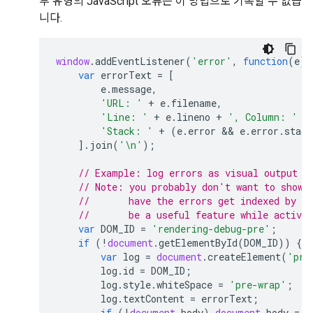
부 유형의 JavaScript 오류는 이 방법으로 기록할 수 없습
니다.
window
.
addEventListener
(
'error'
,
function
(
e
)
var
errorText
=
[
e
.
message
,
'URL: '
+
e
.
filename
,
'Line: '
+
e
.
lineno
+
', Column: '
+
'Stack: '
+
(
e
.
error
 && 
e
.
error
.
stack
].
join
(
'\n'
);
// Example: log errors as visual output i
// Note: you probably don't want to show 
//       have the errors get indexed by G
//       be a useful feature while activel
var
DOM_ID
=
'rendering-debug-pre'
;
if
(
!
document
.
getElementById
(
DOM_ID
))
{
var
log
=
document
.
createElement
(
'pre
log
.
id
=
DOM_ID
;
log
.
style
.
whiteSpace
=
'pre-wrap'
;
log
.
textContent
=
errorText
;
if
(
!
document
.
body
)
document
.
body
=
d