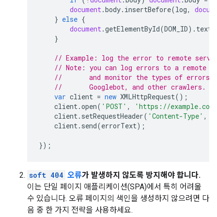
document
.
body
.
insertBefore
(
log
,
docum
}
else
{
document
.
getElementById
(
DOM_ID
).
textC
}
// Example: log the error to remote servi
// Note: you can log errors to a remote s
//       and monitor the types of errors 
//       Googlebot, and other crawlers.
var
client
=
new
XMLHttpRequest
();
client
.
open
(
'POST'
,
'https://example.com
client
.
setRequestHeader
(
'Content-Type'
,
'
client
.
send
(
errorText
);
});
soft 404
오류
가 발생하지 않도록 방지해야 합니다.
이는 단일 페이지 애플리케이션(SPA)에서 특히 어려울
수 있습니다. 오류 페이지의 색인을 생성하지 않으려면 다
음 중 한 가지 전략을 사용하세요.