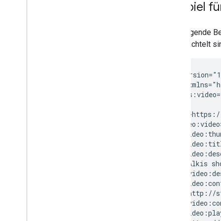
Beispiel f
Das folgende Bei
verschachtelt si
<?xml
version="
<urlset
<video:tit
Alkis
sh