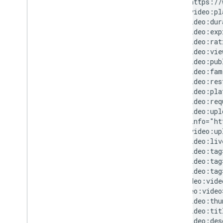
<video:res
<video:pla
<video:tit