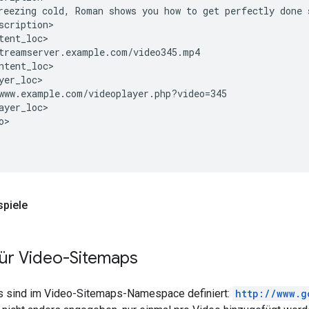
reezing
cold,
Roman
shows
you
how
to
get
perfectly
done
spiele
für Video-Sitemaps
s sind im Video-Sitemaps-Namespace definiert:
http://www.g