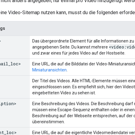
 nicht anders angegeben, nur einmal pro Video hinzugefügt werd
ine Video-Sitemap nutzen kann, musst du die folgenden erforde
ags
>
Das übergeordnete Element für alle Informationen zu
<video:vid
angegebenen Seite. Du kannst mehrere
und zwar eines für jedes Video auf der Hostseite.
nail
_
loc>
Eine URL, die auf die Bilddatei der Video-Miniaturansi
Miniaturansichten
.
>
Der Titel des Videos. Alle HTML-Elemente müssen ein
eingeschlossen sein. Es empfiehlt sich, hier den Vide
eingebetteten Video zu sehen ist.
iption>
Eine Beschreibung des Videos. Die Beschreibung darf
müssen eine Escape-Sequenz enthalten oder in eine
Beschreibung auf der Webseite entsprechen, auf der da
übereinstimmen.
nt
_
loc>
Eine URL, die auf die eigentliche Videomediendatei ve