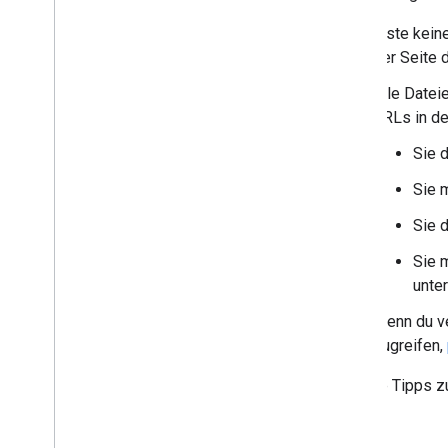
-änderungen
Liste kein
Ranking und Darstellung in der
der Seite 
Suche
Alle Datei
URLs in d
Monitoring und Fehlerbehebung
Sie 
Websitespezifische Leitfäden
Sie 
Sie d
Sie 
unter
Wenn du v
zugreifen,
Weitere Tipps z