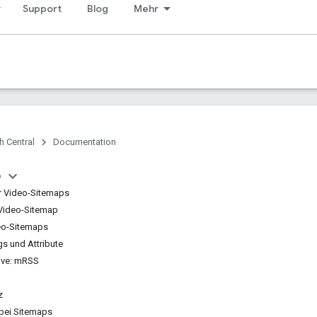
Support
Blog
Mehr
h Central
Documentation
e
ür Video-Sitemaps
e Video-Sitemap
eo-Sitemaps
gs und Attribute
ive: mRSS
z
bei Sitemaps