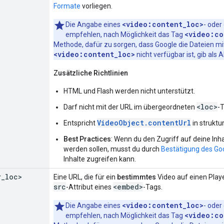
Formate
vorliegen.
<video:content_loc>
Die Angabe eines
- oder
<video:co
empfehlen, nach Möglichkeit das Tag
Methode, dafür zu sorgen, dass Google die Dateien mi
<video:content_loc>
nicht verfügbar ist, gib als 
Zusätzliche Richtlinien
HTML und Flash werden nicht unterstützt.
<loc>
Darf nicht mit der URL im übergeordneten
-
VideoObject.contentUrl
Entspricht
in struktu
Best Practices
: Wenn du den Zugriff auf deine Inh
werden sollen, musst du durch
Bestätigung des Go
Inhalte zugreifen kann.
r
_
loc>
Eine URL, die für ein
bestimmtes
Video auf einen Playe
src
<embed>
-Attribut eines
-Tags.
<video:content_loc>
Die Angabe eines
- oder
<video:co
empfehlen, nach Möglichkeit das Tag