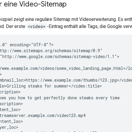
ür eine Video-Sitemap
spiel zeigt eine reguläre Sitemap mit Videoerweiterung. Es ent
nd. Der erste
<video>
-Eintrag enthält alle Tags, die Google ve
1.0"
encoding="UTF-8"?>

le>Grilling
steaks
for
ows
you
how
to
get
perfectly
done
steaks
every