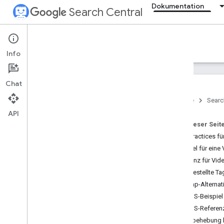
Dokumentation
Search Central
Documentation
Info
Einführung
Chat
Grundlagen der Google Suche
Startseite
Searc
API
SEO-Grundlagen
Auf dieser Seit
Best Practices f
Crawling und Indexierung
Beispiel für ein
Übersicht
Referenz für Vid
Von Google indexierbare Dateitypen
Eingestellte Ta
URL-Struktur
Sitemap-Alternat
Links
mRSS-Beispiel
Sitemaps
mRSS-Referen
Allgemeine Informationen zu
Sitemaps
Fehlerbehebung 