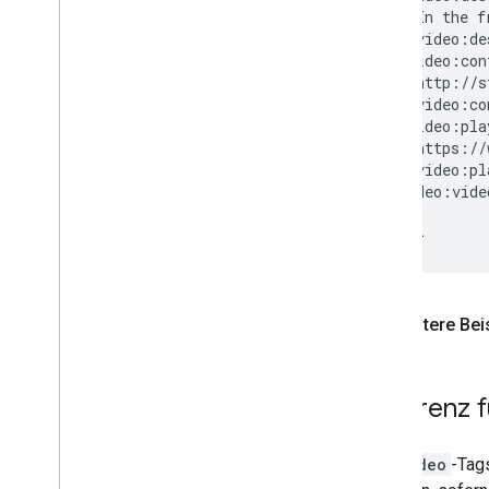
In
the
f
</url>

</urlset>
Weitere Bei
Referenz 
Die
video
-Tag