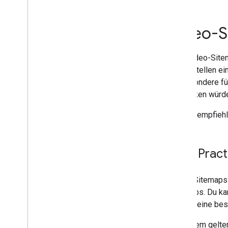
Sitemap erstellen und einreichen
Verwaltung von Sitemaps mit
einer Sitemap-Indexdatei
Video-S
Sitemap-Erweiterungen
Bilder-Sitemaps
Eine Video-Site
News-Sitemaps
das Erstellen ei
Video-Sitemaps und
insbesondere für
Alternativen
entdecken würd
Sitemap-Erweiterungen
kombinieren
Google empfiehl
Crawler-Verwaltung
robots
.
txt
Kanonisierung
Best Pract
Mobile Website und Mobile-First-
Indexierung
AMP
Video-Sitemaps 
Java
Script
Sitemaps. Du ka
Metadaten für Seiten und Inhalte
Tags in eine be
Entfernungen
Websiteverschiebungen und
Außerdem gelten