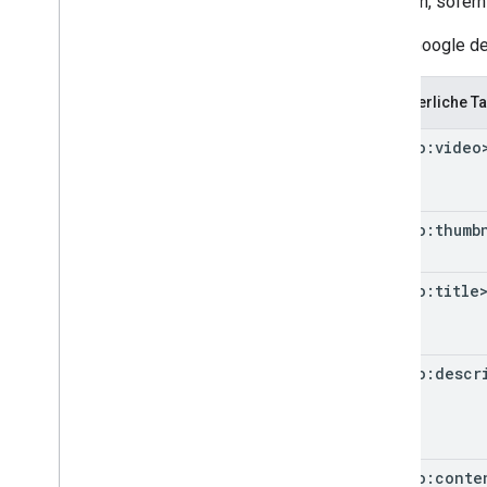
Tag kann, sofern
Damit Google de
Erforderliche T
<video:video
<video:thumb
<video:title
<video:descr
<video:conte