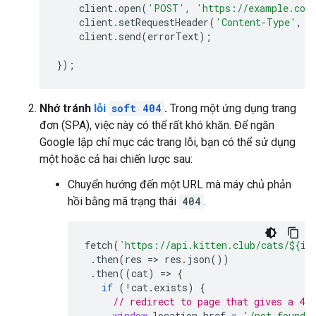
client
.
open
(
'POST'
,
'https://example.com
client
.
setRequestHeader
(
'Content-Type'
,
'
client
.
send
(
errorText
);
});
Nhớ tránh
lỗi
soft 404
.
Trong một ứng dụng trang
đơn (SPA), việc này có thể rất khó khăn. Để ngăn
Google lập chỉ mục các trang lỗi, bạn có thể sử dụng
một hoặc cả hai chiến lược sau:
Chuyển hướng đến một URL mà máy chủ phản
hồi bằng mã trạng thái
404
.
fetch
(
`https://api.kitten.club/cats/
${
id
.
then
(
res
=>
res
.
json
())
.
then
((
cat
)
=>
{
if
(
!
cat
.
exists
)
{
// redirect to page that gives a 404
window
.
location
.
href
=
'/not-found'