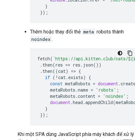
}
});
Thêm hoặc thay đổi thẻ
meta
robots
thành
noindex
.
fetch
(
`https://api.kitten.club/cats/
${
id
.
then
(
res
=>
res
.
json
())
.
then
((
cat
)
=>
{
if
(
!
cat
.
exists
)
{
const
metaRobots
=
document
.
createE
metaRobots
.
name
=
'robots'
;
metaRobots
.
content
=
'noindex'
;
document
.
head
.
appendChild
(
metaRobot
}
});
Khi một SPA dùng JavaScript phía máy khách để xử lý