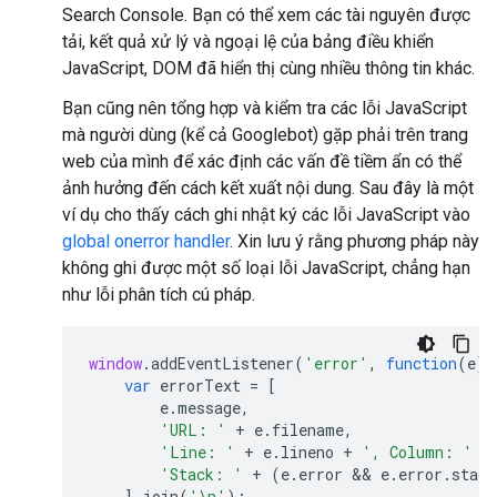
Search Console. Bạn có thể xem các tài nguyên được
tải, kết quả xử lý và ngoại lệ của bảng điều khiển
JavaScript, DOM đã hiển thị cùng nhiều thông tin khác.
Bạn cũng nên tổng hợp và kiểm tra các lỗi JavaScript
mà người dùng (kể cả Googlebot) gặp phải trên trang
web của mình để xác định các vấn đề tiềm ẩn có thể
ảnh hưởng đến cách kết xuất nội dung. Sau đây là một
ví dụ cho thấy cách ghi nhật ký các lỗi JavaScript vào
global onerror handler
. Xin lưu ý rằng phương pháp này
không ghi được một số loại lỗi JavaScript, chẳng hạn
như lỗi phân tích cú pháp.
window
.
addEventListener
(
'error'
,
function
(
e
)
var
errorText
=
[
e
.
message
,
'URL: '
+
e
.
filename
,
'Line: '
+
e
.
lineno
+
', Column: '
+
'Stack: '
+
(
e
.
error
 && 
e
.
error
.
stack
].
join
(
'\n'
);