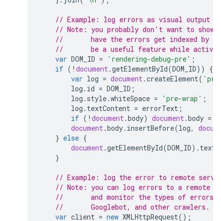
// Example: log errors as visual output i
// Note: you probably don't want to show 
//       have the errors get indexed by G
//       be a useful feature while activel
var
DOM_ID
=
'rendering-debug-pre'
;
if
(
!
document
.
getElementById
(
DOM_ID
))
{
var
log
=
document
.
createElement
(
'pre
log
.
id
=
DOM_ID
;
log
.
style
.
whiteSpace
=
'pre-wrap'
;
log
.
textContent
=
errorText
;
if
(
!
document
.
body
)
document
.
body
=
d
document
.
body
.
insertBefore
(
log
,
docum
}
else
{
document
.
getElementById
(
DOM_ID
).
textC
}
// Example: log the error to remote servi
// Note: you can log errors to a remote s
//       and monitor the types of errors 
//       Googlebot, and other crawlers.
var
client
=
new
XMLHttpRequest
();