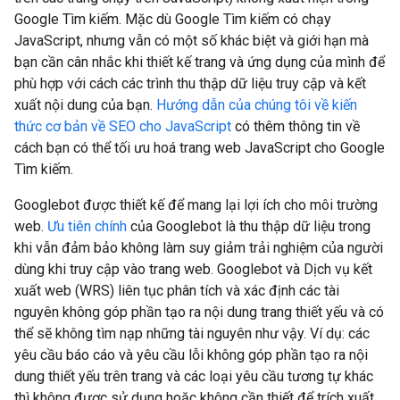
Google Tìm kiếm. Mặc dù Google Tìm kiếm có chạy
JavaScript, nhưng vẫn có một số khác biệt và giới hạn mà
bạn cần cân nhắc khi thiết kế trang và ứng dụng của mình để
phù hợp với cách các trình thu thập dữ liệu truy cập và kết
xuất nội dung của bạn.
Hướng dẫn của chúng tôi về kiến
thức cơ bản về SEO cho JavaScript
có thêm thông tin về
cách bạn có thể tối ưu hoá trang web JavaScript cho Google
Tìm kiếm.
Googlebot được thiết kế để mang lại lợi ích cho môi trường
web.
Ưu tiên chính
của Googlebot là thu thập dữ liệu trong
khi vẫn đảm bảo không làm suy giảm trải nghiệm của người
dùng khi truy cập vào trang web. Googlebot và Dịch vụ kết
xuất web (WRS) liên tục phân tích và xác định các tài
nguyên không góp phần tạo ra nội dung trang thiết yếu và có
thể sẽ không tìm nạp những tài nguyên như vậy. Ví dụ: các
yêu cầu báo cáo và yêu cầu lỗi không góp phần tạo ra nội
dung thiết yếu trên trang và các loại yêu cầu tương tự khác
thì không được sử dụng hoặc không cần thiết để trích xuất