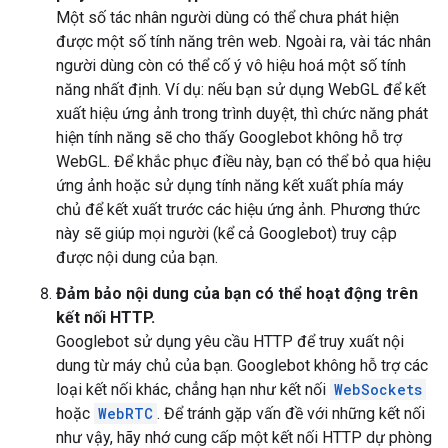
Một số tác nhân người dùng có thể chưa phát hiện
được một số tính năng trên web. Ngoài ra, vài tác nhân
người dùng còn có thể cố ý vô hiệu hoá một số tính
năng nhất định. Ví dụ: nếu bạn sử dụng WebGL để kết
xuất hiệu ứng ảnh trong trình duyệt, thì chức năng phát
hiện tính năng sẽ cho thấy Googlebot không hỗ trợ
WebGL. Để khắc phục điều này, bạn có thể bỏ qua hiệu
ứng ảnh hoặc sử dụng tính năng kết xuất phía máy
chủ để kết xuất trước các hiệu ứng ảnh. Phương thức
này sẽ giúp mọi người (kể cả Googlebot) truy cập
được nội dung của bạn.
Đảm bảo nội dung của bạn có thể hoạt động trên
kết nối HTTP.
Googlebot sử dụng yêu cầu HTTP để truy xuất nội
dung từ máy chủ của bạn. Googlebot không hỗ trợ các
loại kết nối khác, chẳng hạn như kết nối
WebSockets
hoặc
WebRTC
. Để tránh gặp vấn đề với những kết nối
như vậy, hãy nhớ cung cấp một kết nối HTTP dự phòng