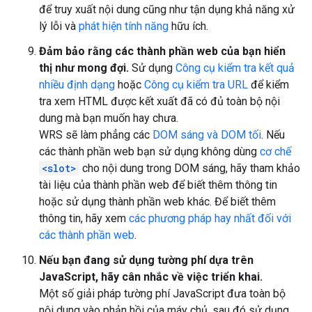
để truy xuất nội dung cũng như tận dụng khả năng xử
lý lỗi và
phát hiện tính năng
hữu ích.
Đảm bảo rằng các thành phần web của bạn hiển
thị như mong đợi.
Sử dụng
Công cụ kiểm tra kết quả
nhiều định dạng
hoặc
Công cụ kiểm tra URL
để kiểm
tra xem HTML được kết xuất đã có đủ toàn bộ nội
dung mà bạn muốn hay chưa.
WRS sẽ làm phẳng các
DOM sáng và DOM tối
. Nếu
các thành phần web bạn sử dụng không dùng
cơ chế
<slot>
cho nội dung trong DOM sáng, hãy tham khảo
tài liệu của thành phần web để biết thêm thông tin
hoặc sử dụng thành phần web khác. Để biết thêm
thông tin, hãy xem
các phương pháp hay nhất đối với
các thành phần web
.
Nếu bạn đang sử dụng tường phí dựa trên
JavaScript, hãy cân nhắc về việc triển khai.
Một số giải pháp tường phí JavaScript đưa toàn bộ
nội dung vào phản hồi của máy chủ, sau đó sử dụng