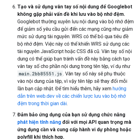
Tạo và sử dụng vân tay số nội dung để Googlebot
không gặp phải vấn đề khi lưu vào bộ nhớ đệm.
Googlebot thường xuyên lưu nội dung vào bộ nhớ đệm
để giảm số yêu cầu gửi đến các mạng cũng như giảm
mức sử dụng tài nguyên. WRS có thể bỏ qua tiêu đề
bộ nhớ đệm. Việc này có thể khiến WRS sử dụng các
tài nguyên JavaScript hoặc CSS đã cũ. Vân tay số nội
dung có thể giúp bạn tránh vấn đề này bằng cách tạo
vân tay số cho phần nội dung trong tên tệp, ví dụ như
main.2bb85551.js
. Vân tay số này sẽ phụ thuộc
vào nội dung của tệp, vì vậy tên tệp sẽ thay đổi mỗi
lần bạn cập nhật. Để tìm hiểu thêm, hãy xem
hướng
dẫn trên web.dev về các chiến lược lưu vào bộ nhớ
đệm trong thời gian dài
.
Đảm bảo ứng dụng của bạn sử dụng chức năng
phát hiện tính năng
đối với mọi API quan trọng mà
ứng dụng cần và cung cấp hành vi dự phòng hoặc
polyfill khi thích hợp.