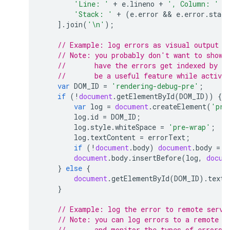
'Line: '
+
e
.
lineno
+
', Column: '
+
'Stack: '
+
(
e
.
error
 && 
e
.
error
.
stack
].
join
(
'\n'
);
// Example: log errors as visual output i
// Note: you probably don't want to show 
//       have the errors get indexed by G
//       be a useful feature while activel
var
DOM_ID
=
'rendering-debug-pre'
;
if
(
!
document
.
getElementById
(
DOM_ID
))
{
var
log
=
document
.
createElement
(
'pre
log
.
id
=
DOM_ID
;
log
.
style
.
whiteSpace
=
'pre-wrap'
;
log
.
textContent
=
errorText
;
if
(
!
document
.
body
)
document
.
body
=
d
document
.
body
.
insertBefore
(
log
,
docum
}
else
{
document
.
getElementById
(
DOM_ID
).
textC
}
// Example: log the error to remote servi
// Note: you can log errors to a remote s
//       and monitor the types of errors 