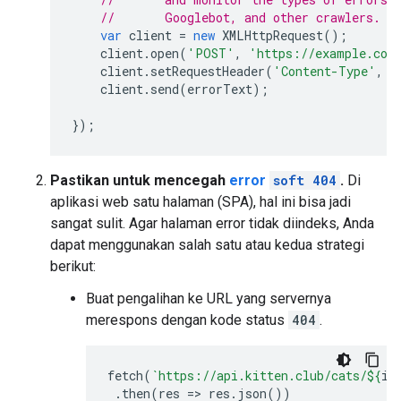
//       Googlebot, and other crawlers.
var
client
=
new
XMLHttpRequest
();
client
.
open
(
'POST'
,
'https://example.com
client
.
setRequestHeader
(
'Content-Type'
,
'
client
.
send
(
errorText
);
});
Pastikan untuk mencegah
error
soft 404
.
Di
aplikasi web satu halaman (SPA), hal ini bisa jadi
sangat sulit. Agar halaman error tidak diindeks, Anda
dapat menggunakan salah satu atau kedua strategi
berikut:
Buat pengalihan ke URL yang servernya
merespons dengan kode status
404
.
fetch
(
`https://api.kitten.club/cats/
${
id
.
then
(
res
=>
res
.
json
())