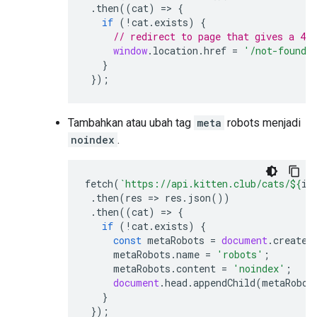
.
then
((
cat
)
=>
{
if
(
!
cat
.
exists
)
{
// redirect to page that gives a 404
window
.
location
.
href
=
'/not-found'
}
});
Tambahkan atau ubah tag
meta
robots
menjadi
noindex
.
fetch
(
`https://api.kitten.club/cats/
${
id
.
then
(
res
=>
res
.
json
())
.
then
((
cat
)
=>
{
if
(
!
cat
.
exists
)
{
const
metaRobots
=
document
.
createE
metaRobots
.
name
=
'robots'
;
metaRobots
.
content
=
'noindex'
;
document
.
head
.
appendChild
(
metaRobot
}
});