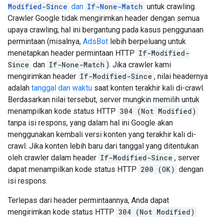
Modified-Since
dan
If-None-Match
untuk crawling.
Crawler Google tidak mengirimkan header dengan semua
upaya crawling; hal ini bergantung pada kasus penggunaan
permintaan (misalnya,
AdsBot
lebih berpeluang untuk
menetapkan header permintaan HTTP
If-Modified-
Since
dan
If-None-Match
). Jika crawler kami
mengirimkan header
If-Modified-Since
, nilai headernya
adalah
tanggal dan waktu
saat konten terakhir kali di-crawl.
Berdasarkan nilai tersebut, server mungkin memilih untuk
menampilkan kode status HTTP
304 (Not Modified)
tanpa isi respons, yang dalam hal ini Google akan
menggunakan kembali versi konten yang terakhir kali di-
crawl. Jika konten lebih baru dari tanggal yang ditentukan
oleh crawler dalam header
If-Modified-Since
, server
dapat menampilkan kode status HTTP
200 (OK)
dengan
isi respons.
Terlepas dari header permintaannya, Anda dapat
mengirimkan kode status HTTP
304 (Not Modified)