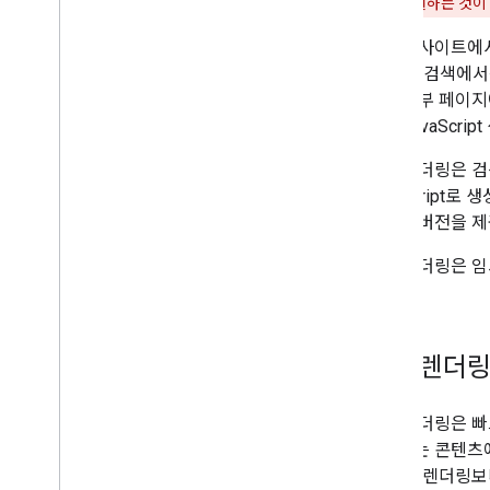
용해 문제를 해결하는 것이
robots
.
txt
표준화
일부 웹사이트에서
모바일 사이트 및 모바일 중심 색인 생성
Google 검색
AMP
으며 일부 페이지에
Java
Script
으며 JavaScr
자바스크립트 검색엔진 최적화의 기
본사항 이해하기
동적 렌더링은 검
검색 관련 자바스크립트 문제 해결하
JavaScript
기
더링된 버전을 제
지연 로드 콘텐츠 문제 해결하기
동적 렌더링을 사용하여 대처
동적 렌더링은 임
페이지 및 콘텐츠 메타데이터
삭제
사이트 이전 및 변경
동적 렌더링
순위 및 검색 노출
동적 렌더링은 빠르
모니터링 및 디버깅
사용하는 콘텐츠에
럼 동적 렌더링보