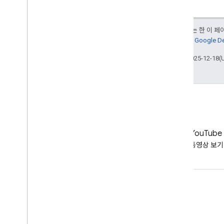
달리 명시되지 않는 한 이 
다. 자세한 내용은
Google 
최종 업데이트: 2025-12-18(
LinkedIn
YouTube
LinkedIn에서 확인하기
동영상 보기
지원 받기
도움말 포럼으로 이동
업무 시간에 대한 질문 제출