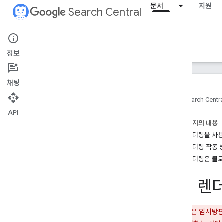
문서
지원
Search Central
Documentation
정보
소개
채팅
검색 Essentials
홈
Search Centr
API
검색엔진 최적화 기초
이 페이지의 내용
동적 렌더링을 사용
크롤링 및 색인 생성
동적 렌더링 작동 
개요
동적 렌더링은 클
Google에서 색인을 생성할 수 있는 파
일 형식
URL 구조
동적 렌
링크
사이트맵
동적 렌더링은 임시방편
크롤러 관리