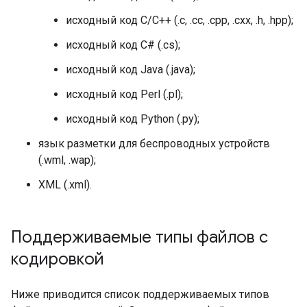
исходный код C/C++ (.c, .cc, .cpp, .cxx, .h, .hpp);
исходный код C# (.cs);
исходный код Java (.java);
исходный код Perl (.pl);
исходный код Python (.py);
язык разметки для беспроводных устройств
(.wml, .wap);
XML (.xml).
Поддерживаемые типы файлов с
кодировкой
Ниже приводится список поддерживаемых типов