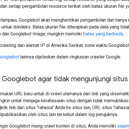
 dan setiap pengambilan resource terikat oleh batas ukuran file ya
erlampaui, Googlebot akan menghentikan pengambilan dan hanya 
untuk diindeks. Batas ukuran file diterapkan pada data yang tida
 dan Googlebot Image, mungkin memiliki
batas yang berbeda
.
rawling dari alamat IP di Amerika Serikat, zona waktu Googlebo
 Googlebot
lainnya dijelaskan dalam ringkasan crawler Google.
 Googlebot agar tidak mengunjungi situ
ukan URL baru untuk di-crawl utamanya dari link yang disematka
gkin untuk menjaga kerahasiaan situs dengan tidak memublikasika
ik link dari situs "rahasia" Anda ke situs lain, URL situs "raha
ipublikasikan oleh situs lain tersebut dalam log perujuknya.
ingin Googlebot meng-crawl konten di situs, Anda memiliki
sejum