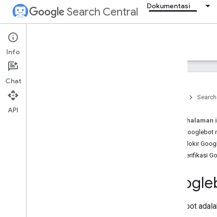
Dokumentasi
Search Central
Documentation
Info
Pengantar
Chat
Dasar-Dasar Penelusuran
Beranda
Search
API
Dasar-dasar SEO
Pada halaman i
Cara Googlebot 
Crawling dan pengindeksan
Memblokir Googl
Ringkasan
Memverifikasi G
Jenis file yang dapat diindeks oleh
Google
Struktur URL
Google
Tautan
Peta Situs
Googlebot adala
Pengelolaan crawler