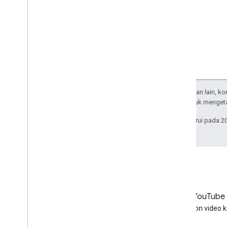
Kecuali dinyatakan lain, k
Apache 2.0
. Untuk mengeta
Terakhir diperbarui pada 2
LinkedIn
YouTube
Bergabunglah dengan kami di
Tonton video 
LinkedIn