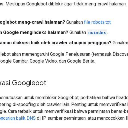
an
. Meskipun Googlebot diblokir agar tidak meng-crawl halaman, 
oglebot meng-crawl halaman?
Gunakan
file robots.txt
.
in Google mengindeks halaman?
Gunakan
noindex
.
aman diakses baik oleh crawler ataupun pengguna?
Gunaka
ebot akan memengaruhi Google Penelusuran (termasuk Discover 
Google Gambar, Google Video, dan Google Berita.
kasi Googlebot
emutuskan untuk memblokir Googlebot, perhatikan bahwa heade
sering di-spoofing oleh crawler lain. Penting untuk memverifika
gle. Cara terbaik untuk memverifikasi bahwa permintaan benar-b
ncarian balik DNS
di IP sumber permintaan, atau mencocokkan