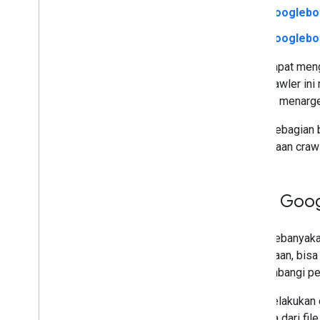
Meminta Google untuk meng-
Googlebo
crawl ulang URL
Googlebo
Memecahkan masalah error crawl
Crawler Google
Anda dapat meng
Daftar crawler Google
jenis crawler in
Googlebot
selektif menarg
Mengurangi frekuensi
crawling Google
Untuk sebagian 
Memverifikasi Googlebot
permintaan craw
dan crawler Google lainnya
robots
.
txt
Kanonikalisasi
Cara Goog
Pengindeksan yang
memprioritaskan situs seluler
AMP
Untuk kebanyakan
Java
Script
penundaan, bisa 
Metadata halaman dan konten
mengimbangi per
Penghapusan
Pemindahan dan perubahan situs
Saat melakukan 
pertama dari fil