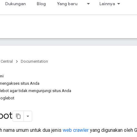
Dukungan
Blog
Yang baru
Lainnya
 Central
Documentation
ni
mengakses situs Anda
ebot agar tidak mengunjungi situs Anda
ooglebot
bot
h nama umum untuk dua jenis
web crawler
yang digunakan oleh G