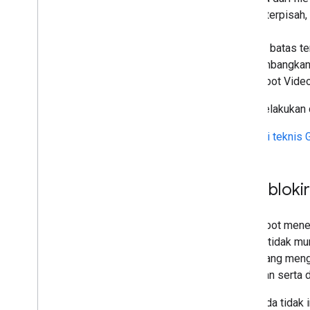
Peringkat dan tampilan
secara terpisah,
penelusuran
PDF).
Setelah batas t
Pemantauan dan proses debug
dipertimbangkan 
Googlebot Video
Panduan khusus situs
Saat melakukan c
Properti teknis
Memblokir
Googlebot menem
Hampir tidak mun
seseorang mengkl
disimpan serta d
Jika Anda tidak 