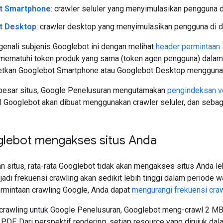
t Smartphone
: crawler seluler yang menyimulasikan pengguna di
t Desktop
: crawler desktop yang menyimulasikan pengguna di 
enali subjenis Googlebot ini dengan melihat
header permintaan
i mematuhi token produk yang sama (token agen pengguna) dalam 
etkan Googlebot Smartphone atau Googlebot Desktop menggunak
besar situs, Google Penelusuran mengutamakan
pengindeksan ve
l Googlebot akan dibuat menggunakan crawler seluler, dan seba
lebot mengakses situs Anda
 situs, rata-rata Googlebot tidak akan mengakses situs Anda leb
jadi frekuensi crawling akan sedikit lebih tinggi dalam periode w
mintaan crawling Google, Anda dapat
mengurangi frekuensi craw
crawling untuk Google Penelusuran, Googlebot meng-crawl 2 MB
e PDF. Dari perspektif rendering, setiap resource yang dirujuk d