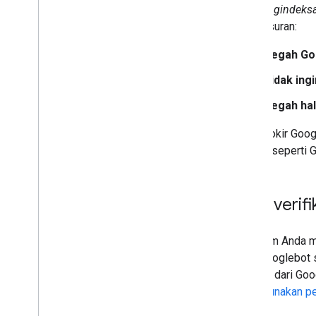
dan
pengindeks
penelusuran:
Cegah Go
Tidak ing
Cegah hal
Memblokir Googl
lainnya seperti 
Memverifi
Sebelum Anda m
oleh Googlebot 
berasal dari Goo
menggunakan pe