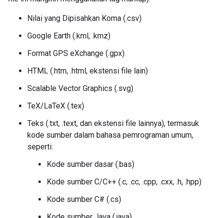
Nilai yang Dipisahkan Koma (.csv)
Google Earth (.kml, .kmz)
Format GPS eXchange (.gpx)
HTML (.htm, .html, ekstensi file lain)
Scalable Vector Graphics (.svg)
TeX/LaTeX (.tex)
Teks (.txt, .text, dan ekstensi file lainnya), termasuk
kode sumber dalam bahasa pemrograman umum,
seperti:
Kode sumber dasar (.bas)
Kode sumber C/C++ (.c, .cc, .cpp, .cxx, .h, .hpp)
Kode sumber C# (.cs)
Kode sumber Java (.java)